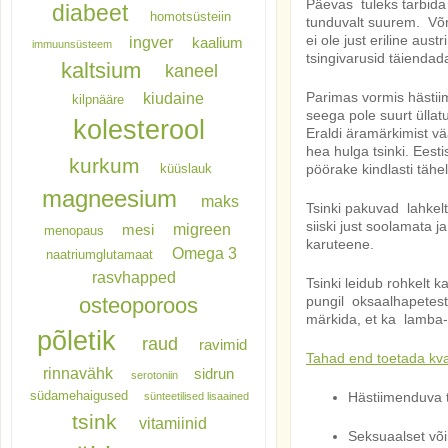
Päevas tuleks tarbida
diabeet
homotsüsteiin
tunduvalt suurem. Võrd
ei ole just eriline au
ingver
kaalium
immuunsüsteem
tsingivarusid täiendad
kaltsium
kaneel
kiudaine
Parimas vormis hästiim
kilpnääre
seega pole suurt ülla
kolesterool
Eraldi äramärkimist vä
hea hulga tsinki. Eest
kurkum
küüslauk
pöörake kindlasti tähel
magneesium
maks
Tsinki pakuvad lahkelt
siiski just soolamata
migreen
mesi
menopaus
karuteene.
Omega 3
naatriumglutamaat
rasvhapped
Tsinki leidub rohkelt 
osteoporoos
pungil oksaalhapetest,
märkida, et ka lamba- j
põletik
raud
ravimid
Tahad end toetada kval
rinnavähk
sidrun
serotoniin
südamehaigused
Hästiimenduva t
sünteetilised lisaained
tsink
vitamiinid
Seksuaalset võim