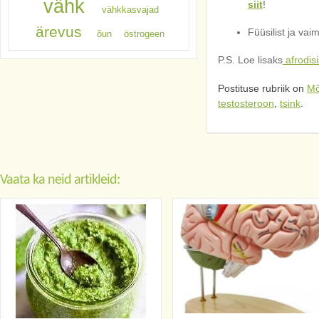
vähk
siit
!
vähkkasvajad
ärevus
Füüsilist ja va
õun
östrogeen
P.S. Loe lisaks
afrodisi
Postituse rubriik on
Mõ
testosteroon
,
tsink
.
Vaata ka neid artikleid: