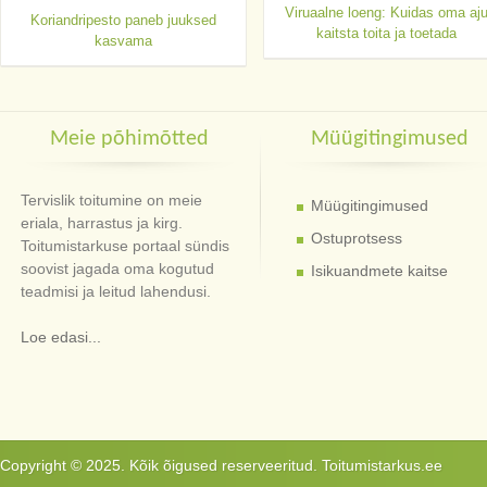
Viruaalne loeng: Kuidas oma aj
Koriandripesto paneb juuksed
kaitsta toita ja toetada
kasvama
Meie põhimõtted
Müügitingimused
Tervislik toitumine on meie
Müügitingimused
eriala, harrastus ja kirg.
Ostuprotsess
Toitumistarkuse portaal sündis
soovist jagada oma kogutud
Isikuandmete kaitse
teadmisi ja leitud lahendusi.
Loe edasi...
Copyright © 2025. Kõik õigused reserveeritud. Toitumistarkus.ee