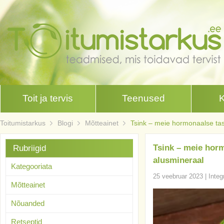
Toit ja tervis
Teenused
Toitumistarkus
Blogi
Mõtteainet
Tsink – meie hormonaalse ta
Tsink – meie hor
Rubriigid
alusmineraal
Kategooriata
25 veebruar 2023
|
Integ
Mõtteainet
Nõuanded
Retseptid