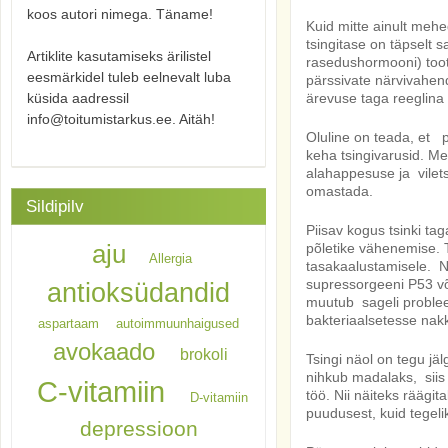
koos autori nimega. Täname!
Kuid mitte ainult meh
tsingitase on täpselt s
Artiklite kasutamiseks ärilistel
rasedushormooni) too
eesmärkidel tuleb eelnevalt luba
pärssivate närvivahend
küsida aadressil
ärevuse taga reeglina 
info@toitumistarkus.ee. Aitäh!
Oluline on teada, et p
keha tsingivarusid. Me
alahappesuse ja vilets
omastada.
Sildipilv
Piisav kogus tsinki ta
aju
põletike vähenemise.
Allergia
tasakaalustamisele. N
supressorgeeni P53 võ
antioksüdandid
muutub sageli probleem
bakteriaalsetesse nak
aspartaam
autoimmuunhaigused
avokaado
brokoli
Tsingi näol on tegu jä
nihkub madalaks, siis 
C-vitamiin
töö. Nii näiteks räägi
D-vitamiin
puudusest, kuid tegelik
depressioon