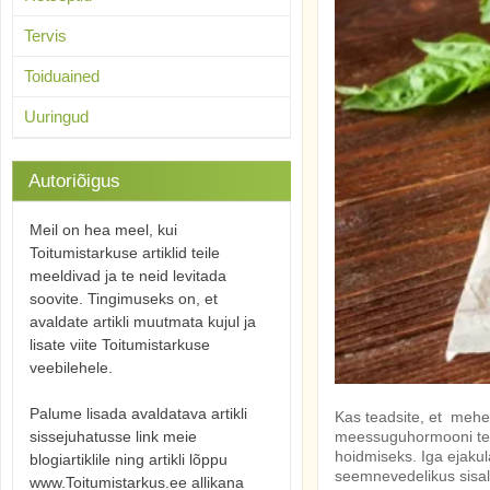
Tervis
Toiduained
Uuringud
Autoriõigus
Meil on hea meel, kui
Toitumistarkuse artiklid teile
meeldivad ja te neid levitada
soovite. Tingimuseks on, et
avaldate artikli muutmata kujul ja
lisate viite Toitumistarkuse
veebilehele.
Palume lisada avaldatava artikli
Kas teadsite, et mehe
sissejuhatusse link meie
meessuguhormooni test
hoidmiseks. Iga ejakul
blogiartiklile ning artikli lõppu
seemnevedelikus sisald
www.Toitumistarkus.ee allikana