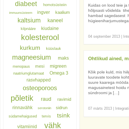
diabeet
homotsüsteiin
Kuidas on lood teie ja
hõlpsasti võidelda ti
ingver
kaalium
immuunsüsteem
hambad sagedasest ha
kaltsium
kaneel
hügieeniharjumustega
kiudaine
kilpnääre
kolesterool
04 september 2013
|
Int
kurkum
küüslauk
magneesium
maks
Ohtlikud ained, m
migreen
mesi
menopaus
Kõik pole kuld, mis hi
Omega 3
naatriumglutamaat
luuravate toodete koht
rasvhapped
suure kaarega mööda 
osteoporoos
magusainetest hoidu ni
sündroomi ja […]
põletik
raud
ravimid
rinnavähk
sidrun
serotoniin
07 märts 2013
|
Integrat
tsink
südamehaigused
tervis
vähk
vitamiinid