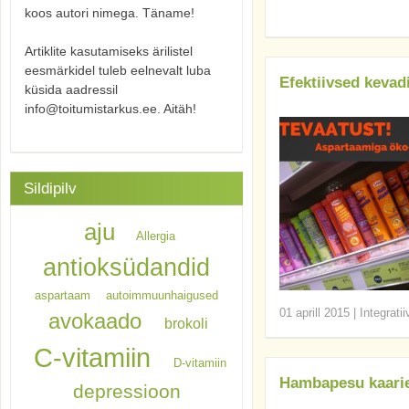
koos autori nimega. Täname!
Artiklite kasutamiseks ärilistel
eesmärkidel tuleb eelnevalt luba
Efektiivsed kevad
küsida aadressil
info@toitumistarkus.ee. Aitäh!
Sildipilv
aju
Allergia
antioksüdandid
aspartaam
autoimmuunhaigused
01 aprill 2015
|
Integrati
avokaado
brokoli
C-vitamiin
D-vitamiin
Hambapesu kaariest
depressioon