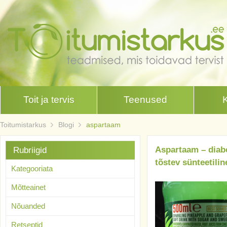
Toit ja tervis
Teenused
Toitumistarkus
Blogi
aspartaam
Aspartaam – diab
Rubriigid
tõstev sünteetili
Kategooriata
Mõtteainet
Nõuanded
Retseptid