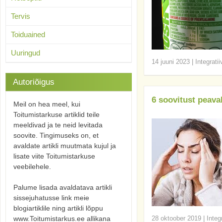
Tervis
Toiduained
Uuringud
14 juuni 2023
|
Integrati
Autoriõigus
6 soovitust peav
Meil on hea meel, kui
Toitumistarkuse artiklid teile
meeldivad ja te neid levitada
soovite. Tingimuseks on, et
avaldate artikli muutmata kujul ja
lisate viite Toitumistarkuse
veebilehele.
Palume lisada avaldatava artikli
sissejuhatusse link meie
blogiartiklile ning artikli lõppu
www.Toitumistarkus.ee allikana
28 oktoober 2019
|
Integ