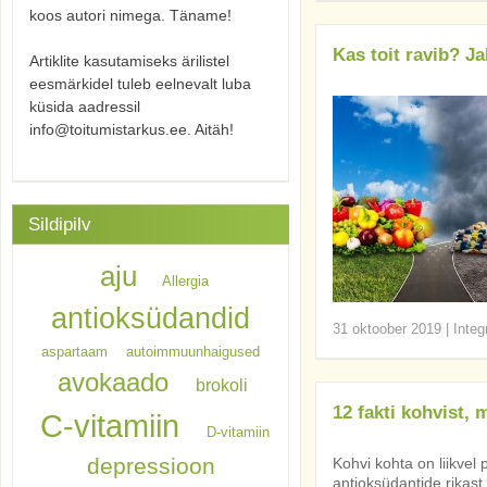
koos autori nimega. Täname!
Kas toit ravib? Ja
Artiklite kasutamiseks ärilistel
eesmärkidel tuleb eelnevalt luba
küsida aadressil
info@toitumistarkus.ee. Aitäh!
Sildipilv
aju
Allergia
antioksüdandid
31 oktoober 2019
|
Integ
aspartaam
autoimmuunhaigused
avokaado
brokoli
12 fakti kohvist,
C-vitamiin
D-vitamiin
depressioon
Kohvi kohta on liikvel p
antioksüdantide rikas