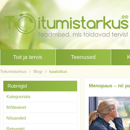
Toit ja tervis
Teenused
Toitumistarkus
Blogi
kaalutõus
Menopaus – nii p
Rubriigid
Kategooriata
Mõtteainet
Nõuanded
Retseptid