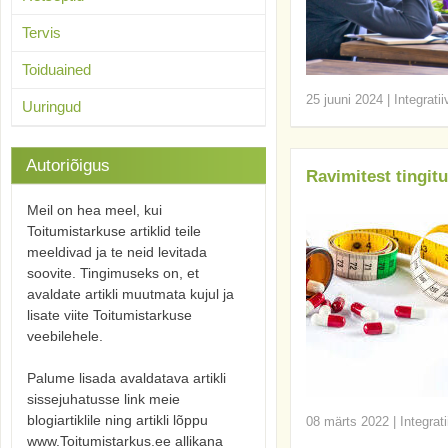
Tervis
Toiduained
25 juuni 2024
|
Integrati
Uuringud
Autoriõigus
Ravimitest tingit
Meil on hea meel, kui
Toitumistarkuse artiklid teile
meeldivad ja te neid levitada
soovite. Tingimuseks on, et
avaldate artikli muutmata kujul ja
lisate viite Toitumistarkuse
veebilehele.
Palume lisada avaldatava artikli
sissejuhatusse link meie
blogiartiklile ning artikli lõppu
08 märts 2022
|
Integrat
www.Toitumistarkus.ee allikana