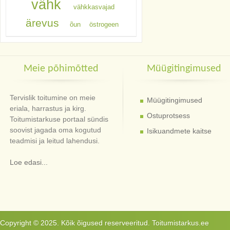
vähk
vähkkasvajad
ärevus
õun
östrogeen
Meie põhimõtted
Müügitingimused
Tervislik toitumine on meie
Müügitingimused
eriala, harrastus ja kirg.
Ostuprotsess
Toitumistarkuse portaal sündis
soovist jagada oma kogutud
Isikuandmete kaitse
teadmisi ja leitud lahendusi.
Loe edasi...
Copyright © 2025. Kõik õigused reserveeritud. Toitumistarkus.ee