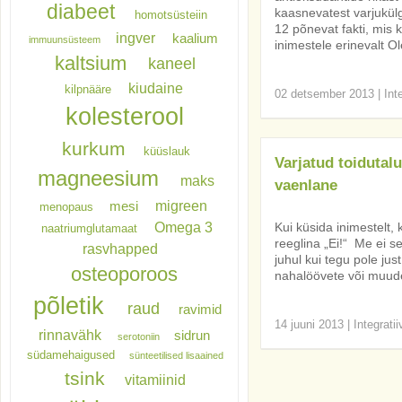
diabeet
kaasnevatest varjukülg
homotsüsteiin
12 põnevat fakti, mis 
ingver
kaalium
immuunsüsteem
inimestele erinevalt O
kaltsium
kaneel
kiudaine
kilpnääre
02 detsember 2013
|
Int
kolesterool
kurkum
küüslauk
Varjatud toidutalu
magneesium
maks
vaenlane
migreen
mesi
menopaus
Omega 3
Kui küsida inimestelt, 
naatriumglutamaat
reeglina „Ei!“ Me ei 
rasvhapped
juhul kui tegu pole ju
osteoporoos
nahalöövete või muud
põletik
raud
ravimid
14 juuni 2013
|
Integrati
rinnavähk
sidrun
serotoniin
südamehaigused
sünteetilised lisaained
tsink
vitamiinid