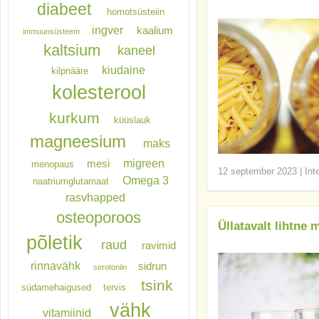
diabeet
homotsüsteiin
ingver
kaalium
immuunsüsteem
kaltsium
kaneel
kiudaine
kilpnääre
kolesterool
kurkum
küüslauk
magneesium
maks
migreen
mesi
menopaus
12 september 2023
|
Int
Omega 3
naatriumglutamaat
rasvhapped
osteoporoos
Üllatavalt lihtne
põletik
raud
ravimid
rinnavähk
sidrun
serotoniin
tsink
südamehaigused
tervis
vähk
vitamiinid