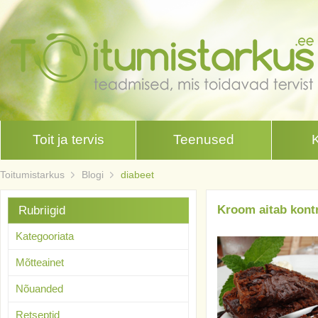
Toit ja tervis
Teenused
Toitumistarkus
Blogi
diabeet
Kroom aitab kontr
Rubriigid
Kategooriata
Mõtteainet
Nõuanded
Retseptid