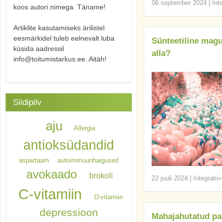
06 september 2024
|
Int
koos autori nimega. Täname!
Artiklite kasutamiseks ärilistel
eesmärkidel tuleb eelnevalt luba
Sünteetiline magu
küsida aadressil
alla?
info@toitumistarkus.ee. Aitäh!
Sildipilv
aju
Allergia
antioksüdandid
aspartaam
autoimmuunhaigused
avokaado
brokoli
22 juuli 2024
|
Integratii
C-vitamiin
D-vitamiin
depressioon
Mahajahutatud pa