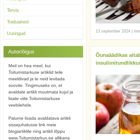
Tervis
Toiduained
13 september 2024
|
Int
Uuringud
Autoriõigus
Õunaäädikas aitab
insuliinitundlikku
Meil on hea meel, kui
Toitumistarkuse artiklid teile
meeldivad ja te neid levitada
soovite. Tingimuseks on, et
avaldate artikli muutmata kujul ja
lisate viite Toitumistarkuse
veebilehele.
Palume lisada avaldatava artikli
sissejuhatusse link meie
blogiartiklile ning artikli lõppu
www.Toitumistarkus.ee allikana