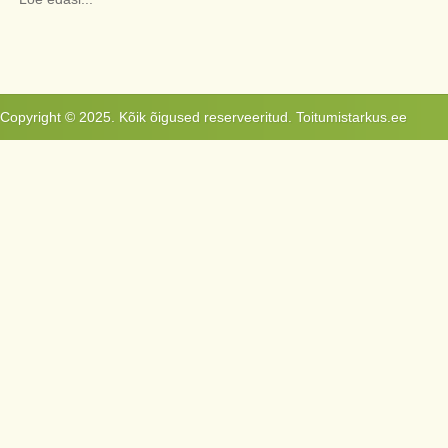
Copyright © 2025. Kõik õigused reserveeritud. Toitumistarkus.ee