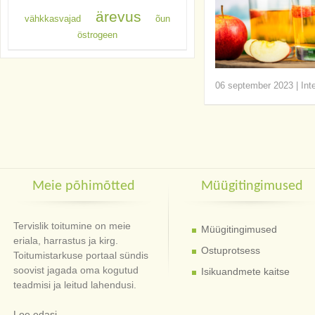
ärevus
vähkkasvajad
õun
östrogeen
06 september 2023
|
Int
Meie põhimõtted
Müügitingimused
Tervislik toitumine on meie
Müügitingimused
eriala, harrastus ja kirg.
Ostuprotsess
Toitumistarkuse portaal sündis
soovist jagada oma kogutud
Isikuandmete kaitse
teadmisi ja leitud lahendusi.
Loe edasi...