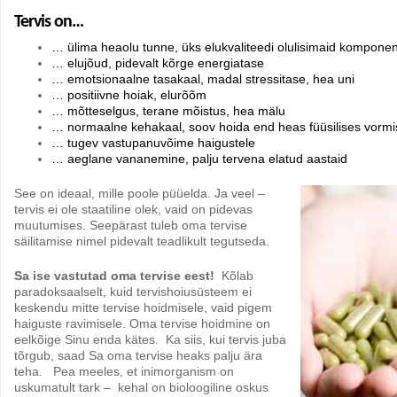
Tervis on…
… ülima heaolu tunne, üks elukvaliteedi olulisimaid kompone
… elujõud, pidevalt kõrge energiatase
… emotsionaalne tasakaal, madal stressitase, hea uni
… positiivne hoiak, elurõõm
… mõtteselgus, terane mõistus, hea mälu
… normaalne kehakaal, soov hoida end heas füüsilises vormi
… tugev vastupanuvõime haigustele
… aeglane vananemine, palju tervena elatud aastaid
See on ideaal, mille poole püüelda. Ja veel –
tervis ei ole staatiline olek, vaid on pidevas
muutumises. Seepärast tuleb oma tervise
säilitamise nimel pidevalt teadlikult tegutseda.
Sa ise vastutad oma tervise eest!
Kõlab
paradoksaalselt, kuid tervishoiusüsteem ei
keskendu mitte tervise hoidmisele, vaid pigem
haiguste ravimisele. Oma tervise hoidmine on
eelkõige Sinu enda kätes. Ka siis, kui tervis juba
tõrgub, saad Sa oma tervise heaks palju ära
teha. Pea meeles, et inimorganism on
uskumatult tark – kehal on bioloogiline oskus