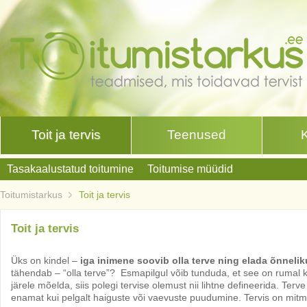
Toit ja tervis
Teenused
Tasakaalustatud toitumine
Toitumise müüdid
Toitumistarkus
Toit ja tervis
Toit ja tervis
Üks on kindel –
iga inimene soovib olla terve ning elada õnneli
tähendab – “olla terve”? Esmapilgul võib tunduda, et see on rumal kü
järele mõelda, siis polegi tervise olemust nii lihtne defineerida. Ter
enamat kui pelgalt haiguste või vaevuste puudumine. Tervis on mitm