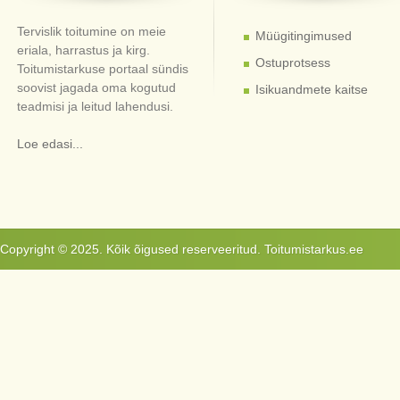
Tervislik toitumine on meie
Müügitingimused
eriala, harrastus ja kirg.
Ostuprotsess
Toitumistarkuse portaal sündis
soovist jagada oma kogutud
Isikuandmete kaitse
teadmisi ja leitud lahendusi.
Loe edasi...
Copyright © 2025. Kõik õigused reserveeritud. Toitumistarkus.ee