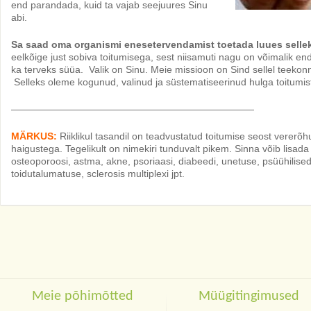
end parandada, kuid ta vajab seejuures Sinu
abi.
Sa saad oma organismi enesetervendamist toetada luues selle
eelkõige just sobiva toitumisega, sest niisamuti nagu on võimalik e
ka terveks süüa. Valik on Sinu. Meie missioon on Sind sellel teekonna
Selleks oleme kogunud, valinud ja süstematiseerinud hulga toitumis
—————————————————————————
MÄRKUS:
Riiklikul tasandil on teadvustatud toitumise seost verer
haigustega. Tegelikult on nimekiri tunduvalt pikem. Sinna võib lisad
osteoporoosi, astma, akne, psoriaasi, diabeedi, unetuse, psüühilised
toidutalumatuse, sclerosis multiplexi jpt.
Meie põhimõtted
Müügitingimused