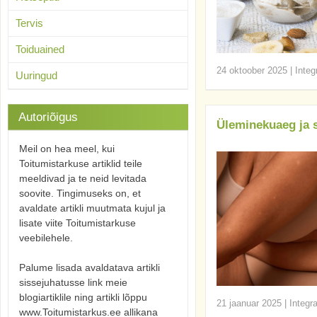
Tervis
Toiduained
24 oktoober 2025
|
Integ
Uuringud
Autoriõigus
Üleminekuaeg ja
Meil on hea meel, kui
Toitumistarkuse artiklid teile
meeldivad ja te neid levitada
soovite. Tingimuseks on, et
avaldate artikli muutmata kujul ja
lisate viite Toitumistarkuse
veebilehele.
Palume lisada avaldatava artikli
sissejuhatusse link meie
blogiartiklile ning artikli lõppu
21 jaanuar 2025
|
Integr
www.Toitumistarkus.ee allikana