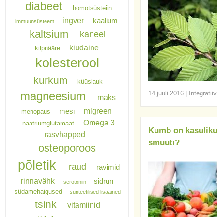
diabeet
homotsüsteiin
ingver
kaalium
immuunsüsteem
kaltsium
kaneel
kiudaine
kilpnääre
kolesterool
kurkum
küüslauk
magneesium
14 juuli 2016
|
Integratii
maks
migreen
mesi
menopaus
Omega 3
naatriumglutamaat
Kumb on kasulikum
rasvhapped
smuuti?
osteoporoos
põletik
raud
ravimid
rinnavähk
sidrun
serotoniin
südamehaigused
sünteetilised lisaained
tsink
vitamiinid