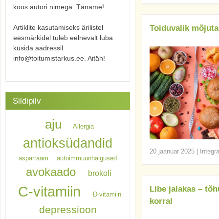
koos autori nimega. Täname!
Artiklite kasutamiseks ärilistel
Toiduvalik mõjuta
eesmärkidel tuleb eelnevalt luba
küsida aadressil
info@toitumistarkus.ee. Aitäh!
Sildipilv
aju
Allergia
antioksüdandid
20 jaanuar 2025
|
Integr
aspartaam
autoimmuunhaigused
avokaado
brokoli
C-vitamiin
Libe jalakas – tõh
D-vitamiin
korral
depressioon