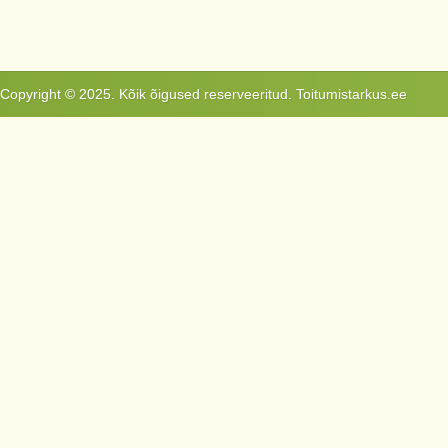
Copyright © 2025. Kõik õigused reserveeritud. Toitumistarkus.ee