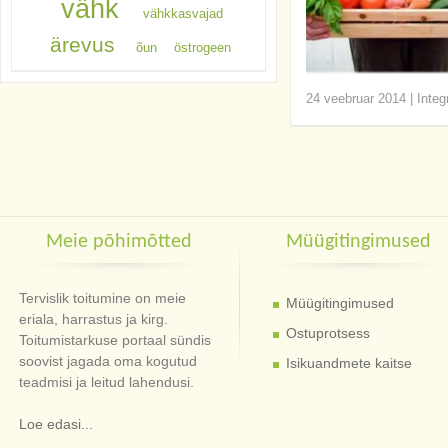
vähk
vähkkasvajad
ärevus
õun
östrogeen
24 veebruar 2014
|
Integ
Meie põhimõtted
Müügitingimused
Tervislik toitumine on meie
Müügitingimused
eriala, harrastus ja kirg.
Ostuprotsess
Toitumistarkuse portaal sündis
soovist jagada oma kogutud
Isikuandmete kaitse
teadmisi ja leitud lahendusi.
Loe edasi...