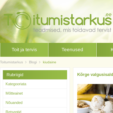
Toit ja tervis
Teenused
Toitumistarkus
Blogi
kiudaine
Kõrge valgusisald
Rubriigid
Kategooriata
Mõtteainet
Nõuanded
Retseptid