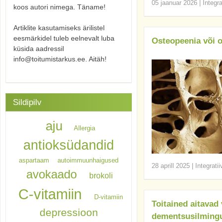
05 jaanuar 2026
|
Integr
koos autori nimega. Täname!
Artiklite kasutamiseks ärilistel
eesmärkidel tuleb eelnevalt luba
Osteopeenia või o
küsida aadressil
info@toitumistarkus.ee. Aitäh!
Sildipilv
aju
Allergia
antioksüdandid
aspartaam
autoimmuunhaigused
28 aprill 2025
|
Integrati
avokaado
brokoli
C-vitamiin
D-vitamiin
Toitained aitavad
depressioon
dementsusilming