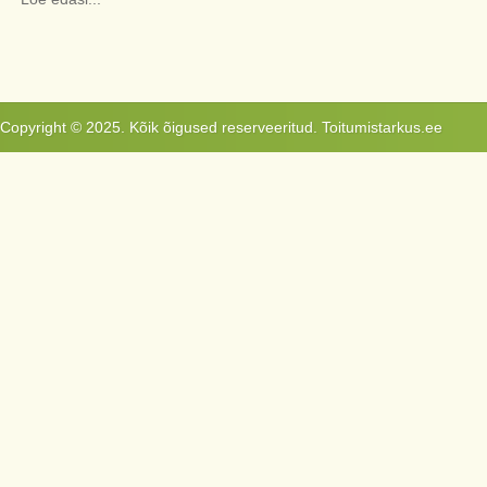
Copyright © 2025. Kõik õigused reserveeritud. Toitumistarkus.ee