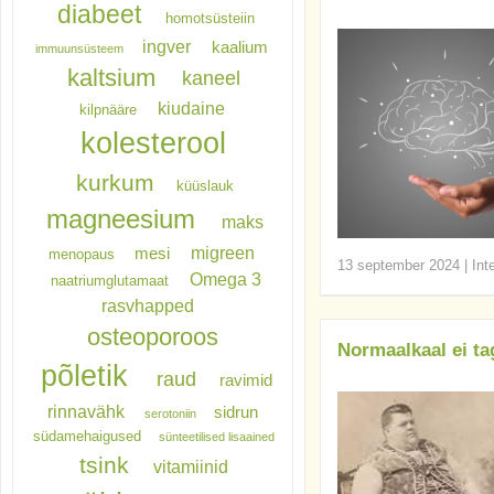
diabeet
homotsüsteiin
ingver
kaalium
immuunsüsteem
kaltsium
kaneel
kiudaine
kilpnääre
kolesterool
kurkum
küüslauk
magneesium
maks
migreen
mesi
menopaus
13 september 2024
|
Int
Omega 3
naatriumglutamaat
rasvhapped
osteoporoos
Normaalkaal ei ta
põletik
raud
ravimid
rinnavähk
sidrun
serotoniin
südamehaigused
sünteetilised lisaained
tsink
vitamiinid