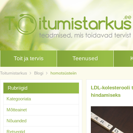
Toit ja tervis
Teenused
Toitumistarkus
Blogi
homotsüsteiin
LDL-kolesterooli t
Rubriigid
hindamiseks
Kategooriata
Mõtteainet
Nõuanded
Retseptid