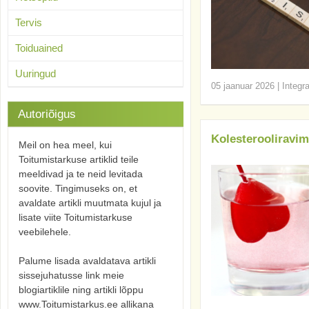
Tervis
Toiduained
Uuringud
05 jaanuar 2026
|
Integr
Autoriõigus
Kolesterooliravim
Meil on hea meel, kui
Toitumistarkuse artiklid teile
meeldivad ja te neid levitada
soovite. Tingimuseks on, et
avaldate artikli muutmata kujul ja
lisate viite Toitumistarkuse
veebilehele.
Palume lisada avaldatava artikli
sissejuhatusse link meie
blogiartiklile ning artikli lõppu
www.Toitumistarkus.ee allikana