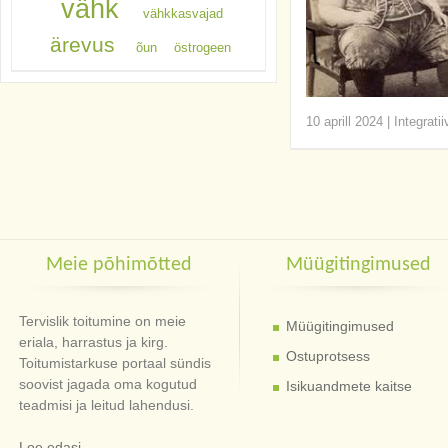
vähk
vähkkasvajad
ärevus
õun
östrogeen
10 aprill 2024
|
Integrati
Meie põhimõtted
Müügitingimused
Tervislik toitumine on meie
Müügitingimused
eriala, harrastus ja kirg.
Ostuprotsess
Toitumistarkuse portaal sündis
soovist jagada oma kogutud
Isikuandmete kaitse
teadmisi ja leitud lahendusi.
Loe edasi...