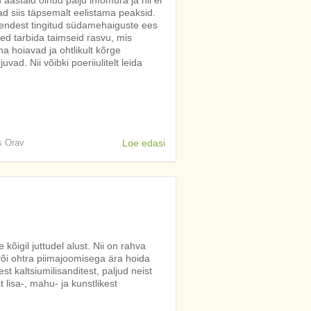
 aastaid olnud palju infomüra ja nii ei
ad siis täpsemalt eelistama peaksid.
nendest tingitud südamehaiguste ees
used tarbida taimseid rasvu, mis
a hoiavad ja ohtlikult kõrge
vad. Nii võibki poeriiulitelt leida
is Orav
Loe edasi
e kõigil juttudel alust. Nii on rahva
või ohtra piimajoomisega ära hoida
t kaltsiumilisanditest, paljud neist
lisa-, mahu- ja kunstlikest