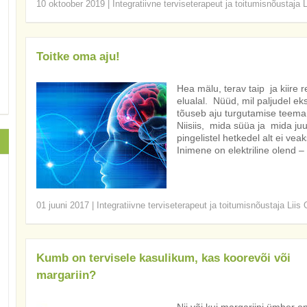
10 oktoober 2019
|
Integratiivne terviseterapeut ja toitumisnõustaja 
Toitke oma aju!
Hea mälu, terav taip ja kiire 
elualal. Nüüd, mil paljudel ek
tõuseb aju turgutamise teema
Niisiis, mida süüa ja mida juu
pingelistel hetkedel alt ei vea
Inimene on elektriline olend 
01 juuni 2017
|
Integratiivne terviseterapeut ja toitumisnõustaja Liis
Kumb on tervisele kasulikum, kas koorevõi või
margariin?