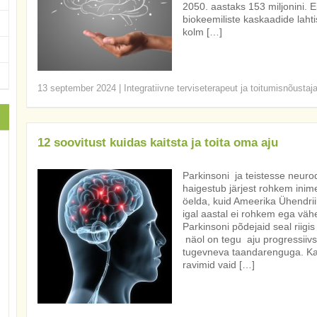
2050. aastaks 153 miljonini. E
biokeemiliste kaskaadide laht
kolm […]
13 september 2024
|
Integratiivne terviseterapeut ja toitumisnõustaj
12 soovitust kuidas kaitsta ja toita oma aju
Parkinsoni ja teistesse neuro
haigestub järjest rohkem inimes
öelda, kuid Ameerika Ühendrii
igal aastal ei rohkem ega vä
Parkinsoni põdejaid seal riigis 
näol on tegu aju progressiivs
tugevneva taandarenguga. Ka
ravimid vaid […]