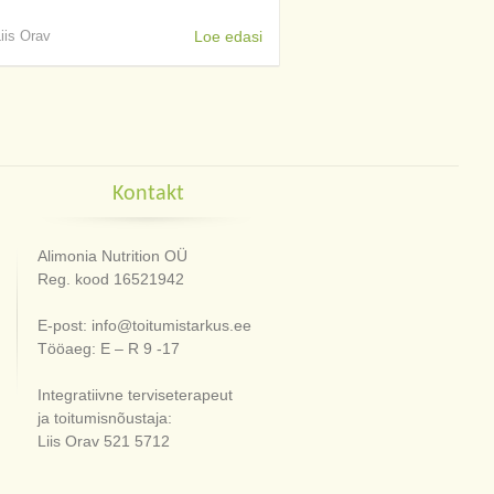
Liis Orav
Loe edasi
Kontakt
Alimonia Nutrition OÜ
Reg. kood 16521942
E-post: info@toitumistarkus.ee
Tööaeg: E – R 9 -17
Integratiivne terviseterapeut
ja toitumisnõustaja:
Liis Orav 521 5712