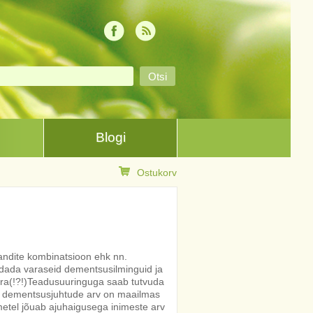
Blogi
Ostukorv
sandite kombinatsioon ehk nn.
dada varaseid dementsusilminguid ja
ra(!?!)Teadusuuringuga saab tutvuda
et dementsusjuhtude arv on maailmas
tel jõuab ajuhaigusega inimeste arv