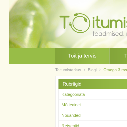
Toit ja tervis
Toitumistarkus
Blogi
Omega 3 ra
Rubriigid
Kategooriata
Mõtteainet
Nõuanded
Retseptid