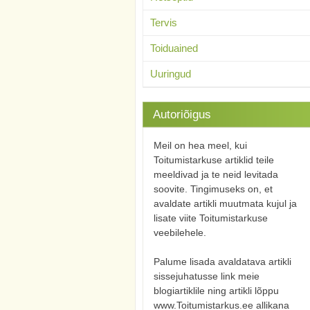
Tervis
Toiduained
Uuringud
Autoriõigus
Meil on hea meel, kui
Toitumistarkuse artiklid teile
meeldivad ja te neid levitada
soovite. Tingimuseks on, et
avaldate artikli muutmata kujul ja
lisate viite Toitumistarkuse
veebilehele.
Palume lisada avaldatava artikli
sissejuhatusse link meie
blogiartiklile ning artikli lõppu
www.Toitumistarkus.ee allikana