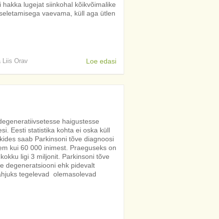
i hakka lugejat siinkohal kõikvõimalike
iseletamisega vaevama, küll aga ütlen
a Liis Orav
Loe edasi
degeneratiivsetesse haigustesse
i. Eesti statistika kohta ei oska küll
kides saab Parkinsoni tõve diagnoosi
hem kui 60 000 inimest. Praeguseks on
kokku ligi 3 miljonit. Parkinsoni tõve
e degeneratsiooni ehk pidevalt
hjuks tegelevad olemasolevad