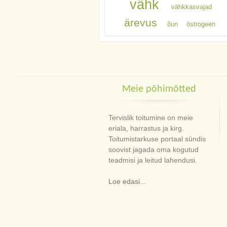
vähk
vähkkasvajad
ärevus
õun
östrogeen
Meie põhimõtted
Tervislik toitumine on meie
eriala, harrastus ja kirg.
Toitumistarkuse portaal sündis
soovist jagada oma kogutud
teadmisi ja leitud lahendusi.
Loe edasi...