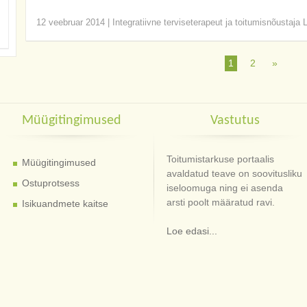
12 veebruar 2014
|
Integratiivne terviseterapeut ja toitumisnõustaja 
1
2
»
Müügitingimused
Vastutus
Toitumistarkuse portaalis
Müügitingimused
avaldatud teave on soovitusliku
Ostuprotsess
iseloomuga ning ei asenda
arsti poolt määratud ravi.
Isikuandmete kaitse
Loe edasi...