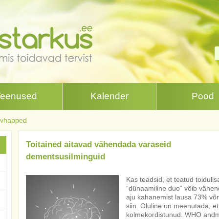
Teenused
Kalender
Pood
svhapped
Toitained aitavad vähendada varaseid
dementsusilminguid
Kas teadsid, et teatud toiduli
“dünaamiline duo” võib vähen
aju kahanemist lausa 73% võr
siin. Oluline on meenutada, 
kolmekordistunud. WHO andme