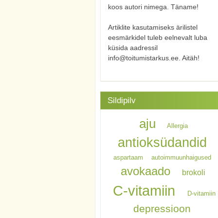
koos autori nimega. Täname!
Artiklite kasutamiseks ärilistel
eesmärkidel tuleb eelnevalt luba
küsida aadressil
info@toitumistarkus.ee. Aitäh!
Sildipilv
aju
Allergia
antioksüdandid
aspartaam
autoimmuunhaigused
avokaado
brokoli
C-vitamiin
D-vitamiin
depressioon