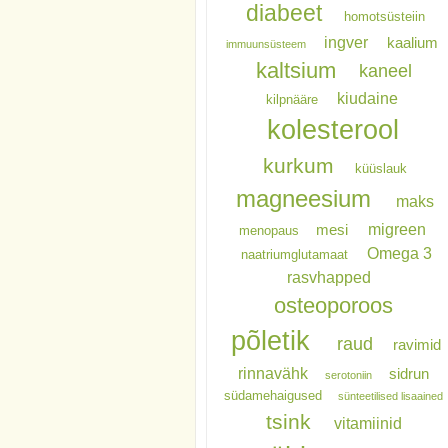
diabeet
homotsüsteiin
ingver
kaalium
immuunsüsteem
kaltsium
kaneel
kiudaine
kilpnääre
kolesterool
kurkum
küüslauk
magneesium
maks
migreen
mesi
menopaus
Omega 3
naatriumglutamaat
rasvhapped
osteoporoos
põletik
raud
ravimid
rinnavähk
sidrun
serotoniin
südamehaigused
sünteetilised lisaained
tsink
vitamiinid