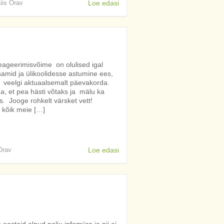
Liis Orav
Loe edasi
reageerimisvõime on olulised igal
samid ja ülikoolidesse astumine ees,
 veelgi aktuaalsemalt päevakorda.
a, et pea hästi võtaks ja mälu ka
ks. Jooge rohkelt värsket vett!
– kõik meie […]
 Orav
Loe edasi