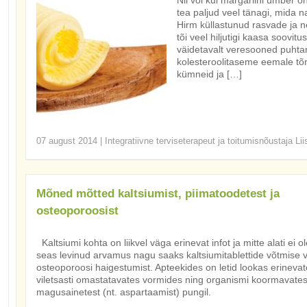
Nii või kui margariini ümber on
tea paljud veel tänagi, mida n
Hirm küllastunud rasvade ja 
tõi veel hiljutigi kaasa soovit
väidetavalt veresooned puhtan
kolesteroolitaseme eemale tõrju
kümneid ja […]
07 august 2014
|
Integratiivne terviseterapeut ja toitumisnõustaja Li
Mõned mõtted kaltsiumist, piimatoodetest ja
osteoporoosist
Kaltsiumi kohta on liikvel väga erinevat infot ja mitte alati ei ol
seas levinud arvamus nagu saaks kaltsiumitablettide võtmise 
osteoporoosi haigestumist. Apteekides on letid lookas erinevates
viletsasti omastatavates vormides ning organismi koormavatest 
magusainetest (nt. aspartaamist) pungil.