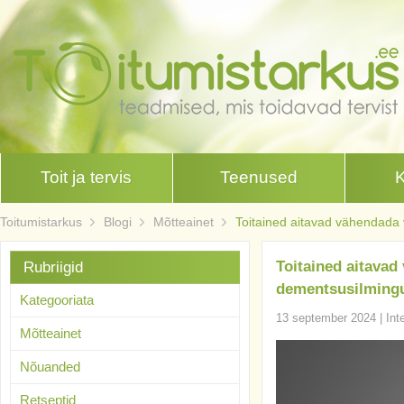
Toit ja tervis
Teenused
Toitumistarkus
Blogi
Mõtteainet
Toitained aitavad vähendada
Toitained aitavad
Rubriigid
dementsusilming
Kategooriata
13 september 2024
|
Int
Mõtteainet
Nõuanded
Retseptid