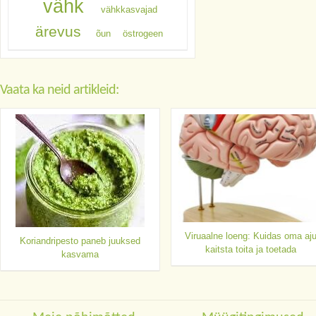
vähk
vähkkasvajad
ärevus
õun
östrogeen
Vaata ka neid artikleid:
Viruaalne loeng: Kuidas oma aj
Koriandripesto paneb juuksed
kaitsta toita ja toetada
kasvama