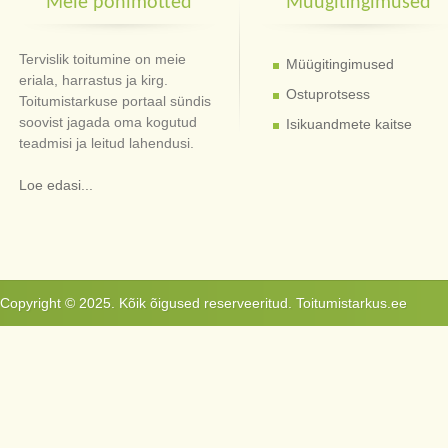
Meie põhimõtted
Müügitingimused
Tervislik toitumine on meie
Müügitingimused
eriala, harrastus ja kirg.
Ostuprotsess
Toitumistarkuse portaal sündis
soovist jagada oma kogutud
Isikuandmete kaitse
teadmisi ja leitud lahendusi.
Loe edasi...
Copyright © 2025. Kõik õigused reserveeritud. Toitumistarkus.ee