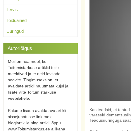
Tervis
Toiduained
Uuringud
Autoriõigus
Meil on hea meel, kui
Toitumistarkuse artiklid teile
meeldivad ja te neid levitada
soovite. Tingimuseks on, et
avaldate artikli muutmata kujul ja
lisate viite Toitumistarkuse
veebilehele.
Kas teadsid, et teatu
Palume lisada avaldatava artikli
varaseid dementsusilm
sissejuhatusse link meie
Teadusuuringuga saa
blogiartiklile ning artikli lõppu
www.Toitumistarkus.ee allikana