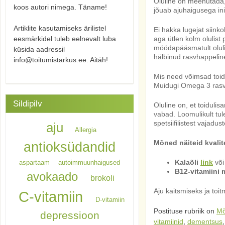
Oluline on meenutada
koos autori nimega. Täname!
jõuab ajuhaigusega ini
Artiklite kasutamiseks ärilistel
Ei hakka lugejat siink
eesmärkidel tuleb eelnevalt luba
aga ütlen kolm olulis
möödapääsmatult oluli
küsida aadressil
hälbinud rasvhappeline 
info@toitumistarkus.ee. Aitäh!
Mis need võimsad toidu
Muidugi Omega 3 rasvh
Sildipilv
Oluline on, et toidulis
vabad. Loomulikult tul
spetsiifilistest vajadust
aju
Allergia
Mõned näiteid kvalite
antioksüdandid
Kalaõli
link
võ
aspartaam
autoimmuunhaigused
B12-vitamiini 
avokaado
brokoli
Aju kaitsmiseks ja toi
C-vitamiin
D-vitamiin
Postituse rubriik on
Mõ
depressioon
vitamiinid
,
dementsus