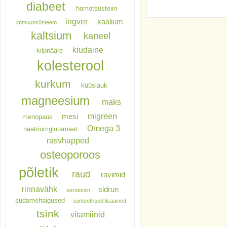
diabeet
homotsüsteiin
ingver
kaalium
immuunsüsteem
kaltsium
kaneel
kiudaine
kilpnääre
kolesterool
kurkum
küüslauk
magneesium
maks
migreen
mesi
menopaus
Omega 3
naatriumglutamaat
rasvhapped
osteoporoos
põletik
raud
ravimid
rinnavähk
sidrun
serotoniin
südamehaigused
sünteetilised lisaained
tsink
vitamiinid