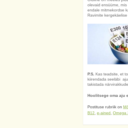
olevaid ensüüme, mis 
endale mitmekordse kar
Ravimite kergekäelise 
P.S.
Kas teadsite, et t
kiirendada seeläbi aj
takistada närvirakkude
Hoolitsege oma aju e
Postituse rubriik on
Mõ
B12
,
e-ained
,
Omega 