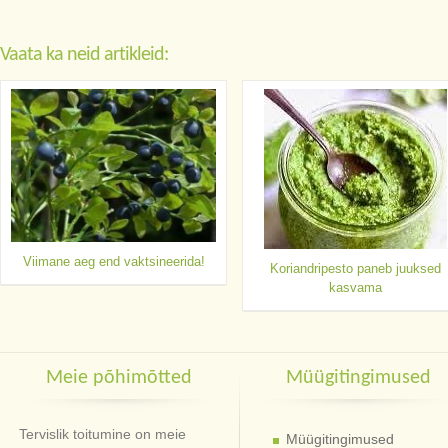
Vaata ka neid artikleid:
Viimane aeg end vaktsineerida!
Koriandripesto paneb juuksed
kasvama
Meie põhimõtted
Müügitingimused
Tervislik toitumine on meie
Müügitingimused