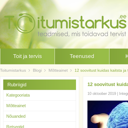
Toit ja tervis
Teenused
Toitumistarkus
Blogi
Mõtteainet
12 soovitust kuidas kaitsta ja
12 soovitust kuida
Rubriigid
10 oktoober 2019
|
Integ
Kategooriata
Mõtteainet
Nõuanded
Retseptid