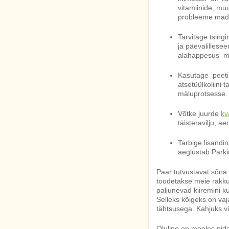
vitamiinide, mu
probleeme mad
Tarvitage tsingi
ja päevalillese
alahappesus mu
Kasutage peeti 
atsetüülkoliini 
mäluprotsesse.
Võtke juurde
kv
täisteravilju, ae
Tarbige lisandi
aeglustab Parki
Paar tutvustavat sõna
toodetakse meie rakk
paljunevad kiiremini 
Selleks kõigeks on vaja
tähtsusega. Kahjuks v
Oluline on meeles pida