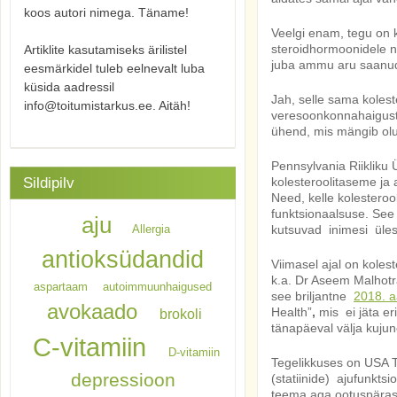
koos autori nimega. Täname!
Veelgi enam, tegu on k
steroidhormoonidele n
Artiklite kasutamiseks ärilistel
juba ammu aru saanud
eesmärkidel tuleb eelnevalt luba
küsida aadressil
Jah, selle sama koles
info@toitumistarkus.ee. Aitäh!
veresoonkonnahaiguste
ühend, mis mängib olul
Pennsylvania Riikliku Ü
Sildipilv
kolesteroolitaseme ja 
Need, kelle kolesteroo
funktsionaalsuse. See
aju
Allergia
kutsuvad inimesi üles 
antioksüdandid
Viimasel ajal on kole
k.a. Dr Aseem Malhotra
aspartaam
autoimmuunhaigused
see briljantne
2018. a
avokaado
Health”
,
mis ei jäta er
brokoli
tänapäeval välja kuju
C-vitamiin
D-vitamiin
Tegelikkuses on USA To
depressioon
(statiinide) ajufunkts
teema aga ootuspärasel