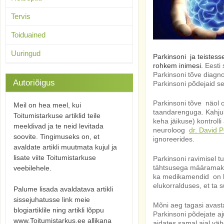
Tervis
Toiduained
Uuringud
Parkinsoni ja teistess
rohkem
inimesi.
Eesti 
Parkinsoni tõve diagn
Autoriõigus
Parkinsoni põdejaid seal
Parkinsoni tõve näol 
Meil on hea meel, kui
taandarenguga. Kahjuk
Toitumistarkuse artiklid teile
keha jäikuse) kontroll
meeldivad ja te neid levitada
neuroloog
dr. David P
soovite. Tingimuseks on, et
ignoreerides.
avaldate artikli muutmata kujul ja
lisate viite Toitumistarkuse
Parkinsoni ravimisel tu
tähtsusega määramaks k
veebilehele.
ka medikamendid on kah
elukorralduses, et ta 
Palume lisada avaldatava artikli
sissejuhatusse link meie
Mõni aeg tagasi avasta
blogiartiklile ning artikli lõppu
Parkinsoni põdejate aj
www.Toitumistarkus.ee allikana
aidates samal ajal väh