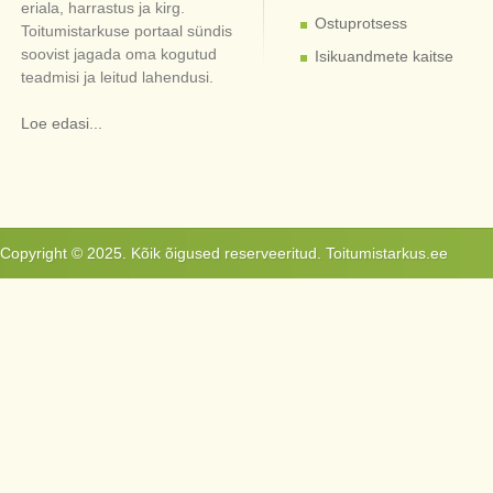
eriala, harrastus ja kirg.
Ostuprotsess
Toitumistarkuse portaal sündis
soovist jagada oma kogutud
Isikuandmete kaitse
teadmisi ja leitud lahendusi.
Loe edasi...
Copyright © 2025. Kõik õigused reserveeritud. Toitumistarkus.ee