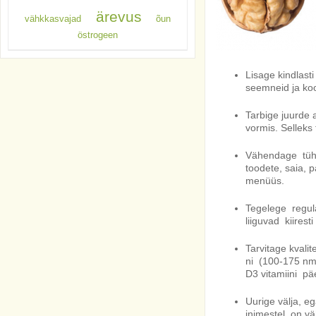
ärevus
vähkkasvajad
õun
östrogeen
Lisage kindlasti
seemneid ja koo
Tarbige juurde 
vormis. Selleks
Vähendage tühja
toodete, saia, 
menüüs.
Tegelege regula
liiguvad kiiresti
Tarvitage kvalit
ni (100-175 nm
D3 vitamiini pä
Uurige välja, e
inimestel on vä