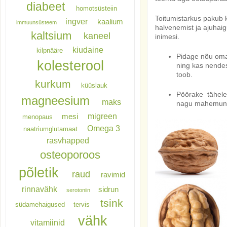
diabeet
homotsüsteiin
Toitumistarkus pakub 
ingver
kaalium
immuunsüsteem
halvenemist ja ajuhai
kaltsium
kaneel
inimesi.
kiudaine
kilpnääre
Pidage nõu oma 
kolesterool
ning kas nendes
toob.
kurkum
küüslauk
Pöörake tähelepa
magneesium
maks
nagu mahemune 
migreen
mesi
menopaus
Omega 3
naatriumglutamaat
rasvhapped
osteoporoos
põletik
raud
ravimid
rinnavähk
sidrun
serotoniin
tsink
südamehaigused
tervis
vähk
vitamiinid