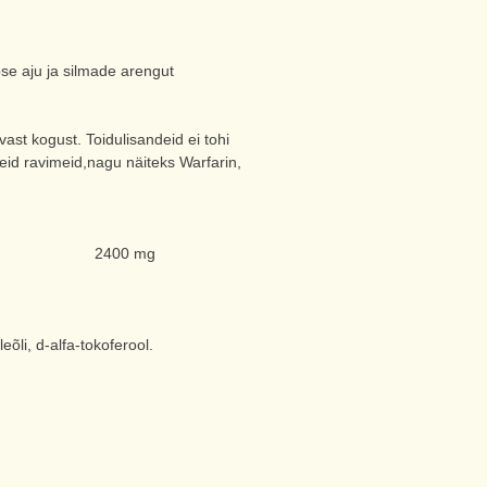
se aju ja silmade arengut
ast kogust. Toidulisandeid ei tohi
seid ravimeid,nagu näiteks Warfarin,
2400 mg
eõli, d-alfa-tokoferool.