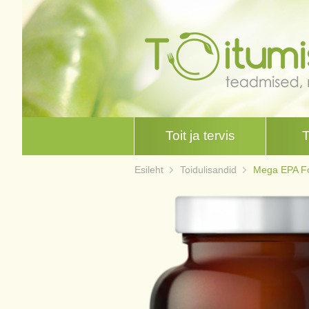
Toit ja tervis
Esileht
Toidulisandid
Mega EPA For