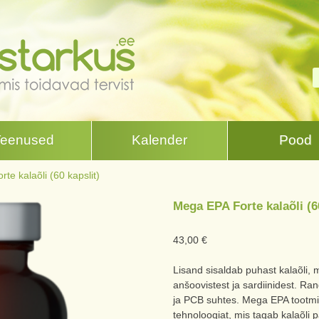
Teenused
Kalender
Pood
te kalaõli (60 kapslit)
Mega EPA Forte kalaõli (6
43,00
€
Lisand sisaldab puhast kalaõli,
anšoovistest ja sardiinidest. Ran
ja PCB suhtes. Mega EPA tootm
tehnoloogiat, mis tagab kalaõli 