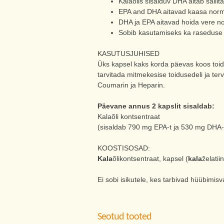
Kalaõlis sisalduv DHA aitab säilit
EPA and DHA aitavad kaasa norma
DHA ja EPA aitavad hoida vere nor
Sobib kasutamiseks ka raseduse ja
KASUTUSJUHISED
Üks kapsel kaks korda päevas koos toidug
tarvitada mitmekesise toidusedeli ja terv
Coumarin ja Heparin.
Päevane annus 2 kapslit sisaldab:
Kalaõli kontsentraat
(sisaldab 790 mg EPA-t ja 530 mg DHA-
KOOSTISOSAD:
Kala
õlikontsentraat, kapsel (
kala
želatii
Ei sobi isikutele, kes tarbivad hüübimis
Seotud tooted