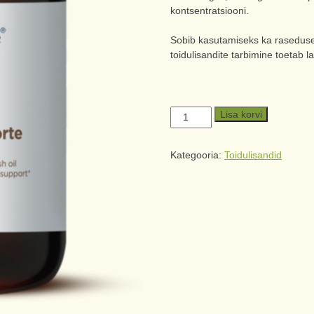
kontsentratsiooni.
Sobib kasutamiseks ka raseduse
toidulisandite tarbimine toetab l
Lisa korvi
Kategooria:
Toidulisandid