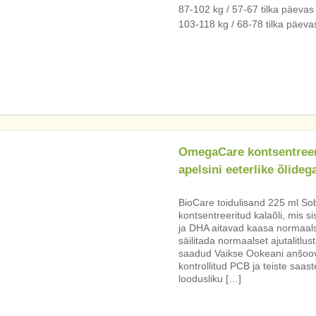
87-102 kg / 57-67 tilka päevas
103-118 kg / 68-78 tilka päeva
OmegaCare kontsentreeri
apelsini eeterlike õlideg
BioCare toidulisand 225 ml S
kontsentreeritud kalaõli, mis si
ja DHA aitavad kaasa normaals
säilitada normaalset ajutalitl
saadud Vaikse Ookeani anšoovis
kontrollitud PCB ja teiste saas
loodusliku […]