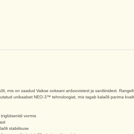
i, mis on saadud Vaikse ookeani anšoovistest ja sardiinidest. Rangelt 
tatud unikaalset NEO-3™ tehnoloogiat, mis tagab kalaõli parima kvali
riglütseriidi vormis
ast
aõli stabiilsuse