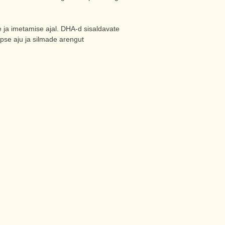
 ja imetamise ajal. DHA-d sisaldavate
apse aju ja silmade arengut