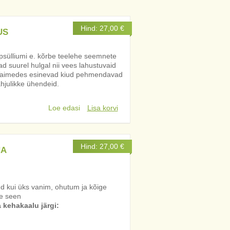
Hind:
27,00
€
US
psülliumi e. kõrbe teelehe seemnete
d suurel hulgal nii vees lahustuvaid
. Taimedes esinevad kiud pehmendavad
hjulikke ühendeid.
Loe edasi
Lisa korvi
Hind:
27,00
€
NA
tud kui üks vanim, ohutum ja kõige
ne seen
kehakaalu järgi: