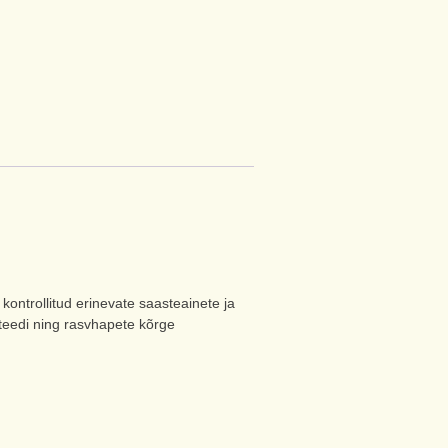
kontrollitud erinevate saasteainete ja
teedi ning rasvhapete kõrge