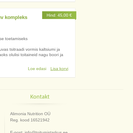
Hind:
45,00
€
uv kompleks
ise toetamiseks
as tsitraadi vormis kaltsiumi ja
ks olulisi toitaineid nagu boori ja
Loe edasi
Lisa korvi
Kontakt
Alimonia Nutrition OÜ
Reg. kood 16521942
E-post: info@toitumistarkus.ee