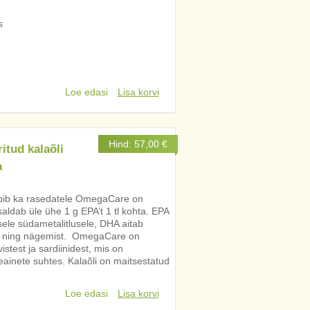
s
Loe edasi
Lisa korvi
Hind:
57,00
€
tud kalaõli
a
obib ka rasedatele OmegaCare on
saldab üle ühe 1 g EPA’t 1 tl kohta. EPA
ele südametalitlusele, DHA aitab
ust ning nägemist. OmegaCare on
test ja sardiinidest, mis on
teainete suhtes. Kalaõli on maitsestatud
Loe edasi
Lisa korvi