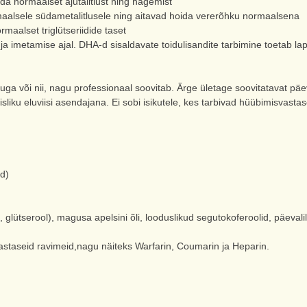
ada normaalset ajutalitlust ning nägemist
alsele südametalitlusele ning aitavad hoida vererõhku normaalsena
maalset triglütseriidide taset
 imetamise ajal. DHA-d sisaldavate toidulisandite tarbimine toetab lap
a või nii, nagu professionaal soovitab. Ärge ületage soovitatavat päev
isliku eluviisi asendajana. Ei sobi isikutele, kes tarbivad hüübimisvasta
d)
n, glütserool), magusa apelsini õli, looduslikud segutokoferoolid, päevalill
vastaseid ravimeid,nagu näiteks Warfarin, Coumarin ja Heparin.