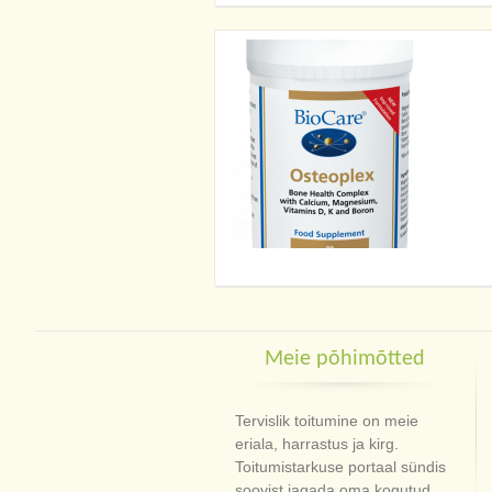
Meie põhimõtted
Tervislik toitumine on meie
eriala, harrastus ja kirg.
Toitumistarkuse portaal sündis
soovist jagada oma kogutud