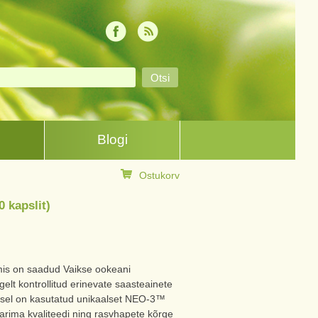
Blogi
Ostukorv
0 kapslit)
 mis on saadud Vaikse ookeani
gelt kontrollitud erinevate saasteainete
isel on kasutatud unikaalset NEO-3™
parima kvaliteedi ning rasvhapete kõrge