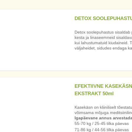
DETOX SOOLEPUHAST
Detox soolepuhastus sisaldab 
kesta ja linaseemneid sisaldava
kui lahustumatuid kiudaineid
väljaheidet, sidudes endaga ka
EFEKTIIVNE KASEKÄS
EKSTRAKT 50ml
Kasekäsn on kliiniliselt tõesta
võimsama mõjuga meditsiinili
Igapäevane annus arvestada 
55-70 kg / 25-45 tilka päevas
71-86 kg / 44-56 tilka päevas