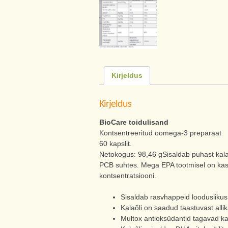
Kirjeldus
Kirjeldus
BioCare toidulisand
Kontsentreeritud oomega-3 preparaat
60 kapslit.
Netokogus: 98,46 gSisaldab puhast kalaõl
PCB suhtes. Mega EPA tootmisel on kasu
kontsentratsiooni.
Sisaldab rasvhappeid looduslikus t
Kalaõli on saadud taastuvast allik
Multox antioksüdantid tagavad kal