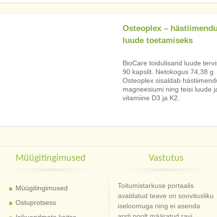
Osteoplex – hästiimend
luude toetamiseks
BioCare toidulisand luude terv
90 kapslit. Netokogus 74,38 g
Osteoplex sisaldab hästiimenduv
magneesiumi ning teisi luude jao
vitamiine D3 ja K2.
Müügitingimused
Vastutus
Toitumistarkuse portaalis
Müügitingimused
avaldatud teave on soovitusliku
Ostuprotsess
iseloomuga ning ei asenda
arsti poolt määratud ravi.