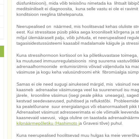
düsfunktsiooni), mida võib teisisõnu nimetada ka lihtsalt läb
meditsiiniliselt ei diagnoosita, kuna selle vastu ei ole ei ravimi
konditsioon reeglina tähelepanuta.
Neerupealised on näärmed, mis hoolitsevad kehas oluliste st
eest. Kui stressitase püsib pikka aega krooniliselt kõrgena ja
mõjul ülemääraselt palju, võib juhtuda, et neerupealised regu
tagasisidestussüsteemi kaasabil madalamale käigule ja stres
Kuna stressihormoon kortisool on ka põletikuvastase toimega, 
ka muutused immuunregulatsioonis ning suurema vastuvõtlikk
adrenaalhormoonide eritumisrütmis võivad väljenduda ka mad
väsimuse ja kogu keha valusündroomi ehk fibromüalgia sümp
Samas ei ole need sugugi ainukesed märgid, mis väsinud neeru
kaasneb adrenaalse väsimusega veel ka suurenenud isu magus
järele, krooniline väsimus (isegi peale pikka uneaega), sage
kestvad seedevaevused, puhitised ja reflukstõbi. Probleemidel
ka pealelõunane suur energialangus või ebanormaalselt pikk t
Adrenaalset väsimust adresseerimata ei ole võimalik leeve
kaasnevaid vaevusi, väga oluline on taastada adrenaalnäär
kilpnäärmepõletiku (Hashimoto j
a Gravesi tõve) puhul.
Kuna neerupealised hoolitsevad muu hulgas ka meie vererõhu