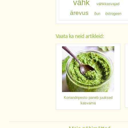
vähk
vähkkasvajad
ärevus
õun
östrogeen
Vaata ka neid artikleid:
Koriandripesto paneb juuksed
kasvama