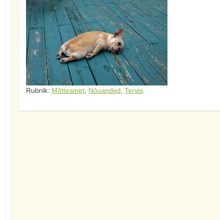
Rubriik:
Mõtteainet
,
Nõuanded
,
Tervis
.