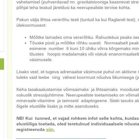
vahetamisel (puhverdavad nn. gravitatsiooniga kaasnevat stres
põhjal teha teatud järeldusi ka neerupealiste tervise kohta.
Pakun välja lihtsa vererõhu testi (tuntud ka kui Raglandi test),
ülekoormusest:
Mõõtke lamades oma vererõhku. Rahuolekus peaks see
Tõuske püsti ja mõõtke rõhku uuesti. Normaalselt pea
esimene number 6 kuni 10 ühiku võrra kõrgemaks minem
tõustes hoopis madalamaks või viskub enanormaalselt 
väsimusele.
Lisaks veel, et tugeva adrenaalse väsimuse puhul on aktiivne 
tuleks vaid leebe ning vähest koormust nõudva liikumisega (j
Keha tasakaalustamise võimsaimaks ja lihtsaimaks moodusek
oskuslik stressijuhtimine. Neerupealiste toetamiseks on võimali
mineraale-vitamiine ja taimseid adaptogeene. Siiski tasuks al
õigele elustiilile lisaks ja mitte asenduseks.
NB! Kui tunned, et vajad rohkem infot selle kohta, kuida
elustiiliga toetada, oled teretulnud individuaalsele nõus
registreeruda
siin.