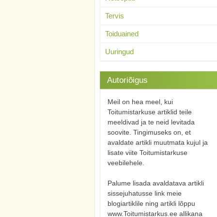
Tervis
Toiduained
Uuringud
Autoriõigus
Meil on hea meel, kui
Toitumistarkuse artiklid teile
meeldivad ja te neid levitada
soovite. Tingimuseks on, et
avaldate artikli muutmata kujul ja
lisate viite Toitumistarkuse
veebilehele.
Palume lisada avaldatava artikli
sissejuhatusse link meie
blogiartiklile ning artikli lõppu
www.Toitumistarkus.ee allikana