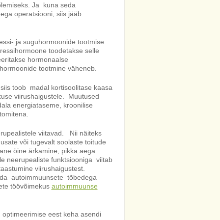
ipõlemiseks. Ja kuna seda
t ega operatsiooni, siis jääb
ressi- ja suguhormoonide tootmise
 stressihormoone toodetakse selle
leeritakse hormonaalse
sihormoonide tootmine väheneb.
siis toob madal kortisoolitase kaasa
use viirushaigustele. Muutused
ala energiataseme, kroonilise
tomitena.
pealistele viitavad. Nii näiteks
ate või tugevalt soolaste toitude
dane öine ärkamine, pikka aega
e neerupealiste funktsiooniga viitab
aastumine viirushaigustest.
ndada autoimmuunsete tõbedega
mete töövõimekus
autoimmuunse
 optimeerimise eest keha asendi