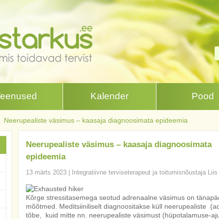
Teenused
Kalender
Pood
Neerupealiste väsimus – kaasaja diagnoosimata epideemia
Neerupealiste väsimus – kaasaja diagnoosimata
epideemia
13 märts 2023
|
Integratiivne terviseterapeut ja toitumisnõustaja Lii
Kõrge stressitasemega seotud adrenaalne väsimus on tänap
mõõtmed. Meditsiiniliselt diagnoositakse küll neerupealiste (a
tõbe, kuid mitte nn. neerupealiste väsimust (hüpotalamuse-ajur