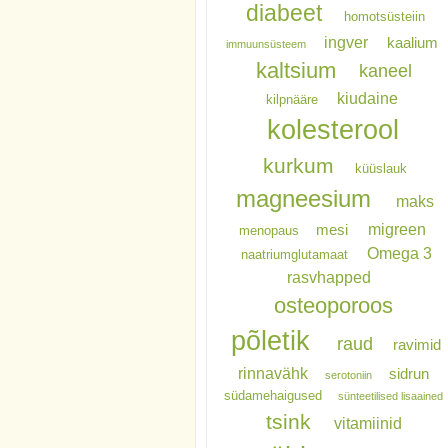
diabeet
homotsüsteiin
ingver
kaalium
immuunsüsteem
kaltsium
kaneel
kiudaine
kilpnääre
kolesterool
kurkum
küüslauk
magneesium
maks
migreen
mesi
menopaus
Omega 3
naatriumglutamaat
rasvhapped
osteoporoos
põletik
raud
ravimid
rinnavähk
sidrun
serotoniin
südamehaigused
sünteetilised lisaained
tsink
vitamiinid