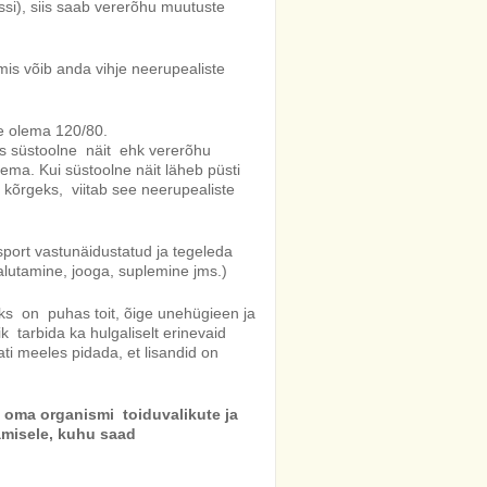
si), siis saab vererõhu muutuste
 mis võib anda vihje neerupealiste
 olema 120/80.
ks süstoolne näit ehk vererõhu
a. Kui süstoolne näit läheb püsti
kõrgeks, viitab see neerupealiste
sport vastunäidustatud ja tegeleda
alutamine, jooga, suplemine jms.)
s on puhas toit, õige unehügieen ja
k tarbida ka hulgaliselt erinevaid
ati meeles pidada, et lisandid on
s oma organismi toiduvalikute ja
tamisele, kuhu saad