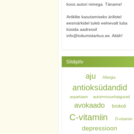
koos autori nimega. Täname!
Artiklite kasutamiseks ärilistel
eesmärkidel tuleb eelnevalt luba
küsida aadressil
info@toitumistarkus.ee. Aitäh!
Sildipilv
aju
Allergia
antioksüdandid
aspartaam
autoimmuunhaigused
avokaado
brokoli
C-vitamiin
D-vitamiin
depressioon