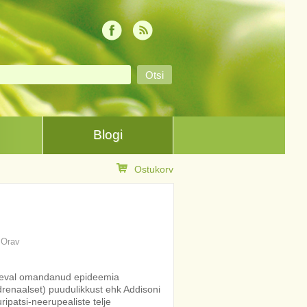
Blogi
Ostukorv
s Orav
äeval omandanud epideemia
drenaalset) puudulikkust ehk Addisoni
ipatsi-neerupealiste telje