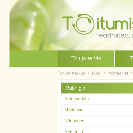
Toit ja tervis
Toitumistarkus
Blogi
Mõtteainet
Rubriigid
Kategooriata
Mõtteainet
Nõuanded
Retseptid