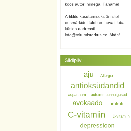
koos autori nimega. Täname!
Artiklite kasutamiseks ärilistel
eesmärkidel tuleb eelnevalt luba
küsida aadressil
info@toitumistarkus.ee. Aitäh!
Sildipilv
aju
Allergia
antioksüdandid
aspartaam
autoimmuunhaigused
avokaado
brokoli
C-vitamiin
D-vitamiin
depressioon