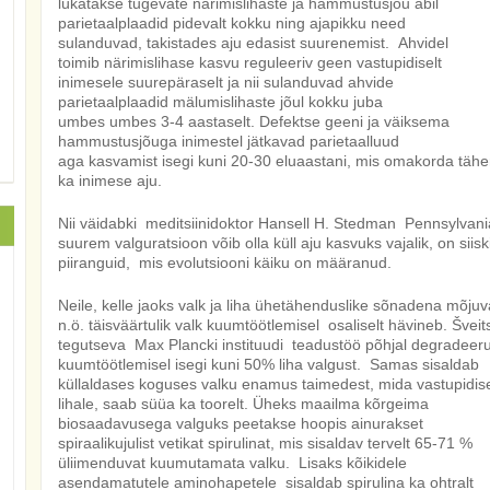
lükatakse tugevate närimislihaste ja hammustusjõu abil
parietaalplaadid pidevalt kokku ning ajapikku need
sulanduvad, takistades aju edasist suurenemist. Ahvidel
toimib närimislihase kasvu reguleeriv geen vastupidiselt
inimesele suurepäraselt ja nii sulanduvad ahvide
parietaalplaadid mälumislihaste jõul kokku juba
umbes umbes 3-4 aastaselt. Defektse geeni ja väiksema
hammustusjõuga inimestel jätkavad parietaalluud
aga kasvamist isegi kuni 20-30 eluaastani, mis omakorda tähe
ka inimese aju.
Nii väidabki meditsiinidoktor Hansell H. Stedman Pennsylvania Ü
suurem valguratsioon võib olla küll aju kasvuks vajalik, on siiski 
piiranguid, mis evolutsiooni käiku on määranud.
Neile, kelle jaoks valk ja liha ühetähenduslike sõnadena mõjuva
n.ö. täisväärtulik valk kuumtöötlemisel osaliselt hävineb. Šveit
tegutseva Max Plancki instituudi teadustöö põhjal degradeer
kuumtöötlemisel isegi kuni 50% liha valgust. Samas sisaldab
küllaldases koguses valku enamus taimedest, mida vastupidise
lihale, saab süüa ka toorelt. Üheks maailma kõrgeima
biosaadavusega valguks peetakse hoopis ainurakset
spiraalikujulist vetikat spirulinat, mis sisaldav tervelt 65-71 %
üliimenduvat kuumutamata valku. Lisaks kõikidele
asendamatutele aminohapetele sisaldab spirulina ka ohtralt