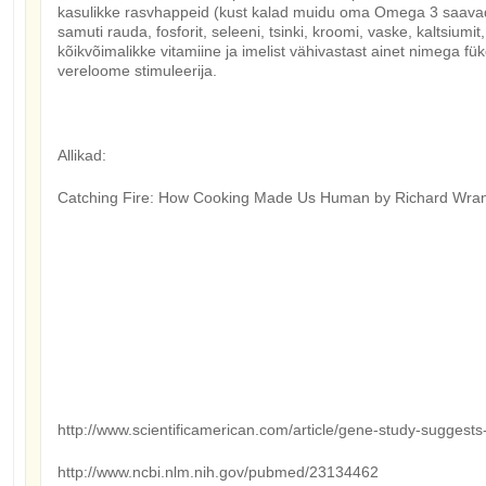
kasulikke rasvhappeid (kust kalad muidu oma Omega 3 saava
samuti rauda, fosforit, seleeni, tsinki, kroomi, vaske, kaltsiumit,
kõikvõimalikke vitamiine ja imelist vähivastast ainet nimega fü
vereloome stimuleerija.
Allikad:
Catching Fire: How Cooking Made Us Human by Richard Wr
http://www.scientificamerican.com/article/gene-study-suggests-
http://www.ncbi.nlm.nih.gov/pubmed/23134462