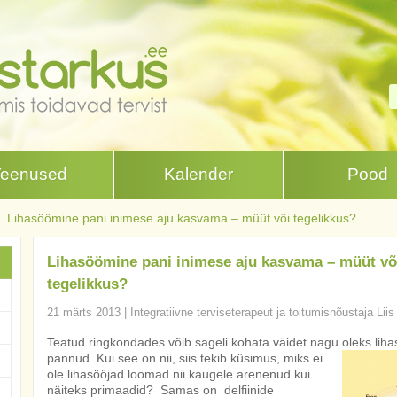
Teenused
Kalender
Pood
Lihasöömine pani inimese aju kasvama – müüt või tegelikkus?
Lihasöömine pani inimese aju kasvama – müüt võ
tegelikkus?
21 märts 2013
|
Integratiivne terviseterapeut ja toitumisnõustaja Lii
Teatud ringkondades võib sageli kohata väidet nagu oleks li
pannud. Kui see on nii, siis tekib küsimus, miks ei
ole lihasööjad loomad nii kaugele arenenud kui
näiteks primaadid? Samas on delfiinide