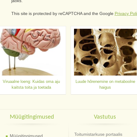
jaoks.
This site is protected by reCAPTCHA and the Google
Privacy Pol
Viruaalne loeng: Kuidas oma aju
Luude hõrenemine on metaboolne
kaitsta toita ja toetada
haigus
Müügitingimused
Vastutus
Toitumistarkuse portaalis
Müügitingimused