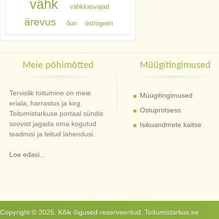
vähk
vähkkasvajad
ärevus
õun
östrogeen
Meie põhimõtted
Müügitingimused
Tervislik toitumine on meie
Müügitingimused
eriala, harrastus ja kirg.
Ostuprotsess
Toitumistarkuse portaal sündis
soovist jagada oma kogutud
Isikuandmete kaitse
teadmisi ja leitud lahendusi.
Loe edasi...
Copyright © 2025. Kõik õigused reserveeritud. Toitumistarkus.ee