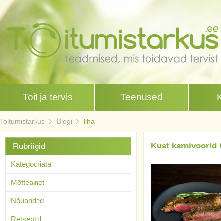
Toit ja tervis
Teenused
Toitumistarkus
Blogi
liha
Kust karnivoorid 
Rubriigid
Kategooriata
Mõtteainet
Nõuanded
Retseptid