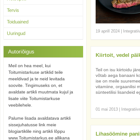
Tervis
Toiduained
19 aprill 2024
|
Integrati
Uuringud
Autoriõigus
Kiirtoit, vedel pä
Meil on hea meel, kui
Teil on isu kiirtoidu 
Toitumistarkuse artiklid teile
võtab aega banaani k
meeldivad ja te neid levitada
ise on meile suuremeel
soovite. Tingimuseks on, et
vitamiine, orgaanilisi
avaldate artikli muutmata kujul ja
sünteetilisi lisandeid
lisate viite Toitumistarkuse
veebilehele.
01 mai 2013
|
Integratii
Palume lisada avaldatava artikli
sissejuhatusse link meie
blogiartiklile ning artikli lõppu
Lihasöömine pani
www.Toitumistarkus.ee allikana