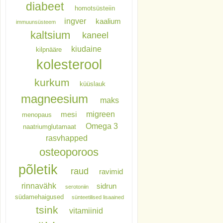
diabeet
homotsüsteiin
ingver
kaalium
immuunsüsteem
kaltsium
kaneel
kiudaine
kilpnääre
kolesterool
kurkum
küüslauk
magneesium
maks
migreen
mesi
menopaus
Omega 3
naatriumglutamaat
rasvhapped
osteoporoos
põletik
raud
ravimid
rinnavähk
sidrun
serotoniin
südamehaigused
sünteetilised lisaained
tsink
vitamiinid