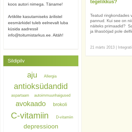
tegelikkus?
koos autori nimega. Täname!
Teatud ringkondades v
Artiklite kasutamiseks ärilistel
pannud. Kui see on nii
eesmärkidel tuleb eelnevalt luba
näiteks primaadid? Sa
küsida aadressil
ja lihasööjad pole delf
info@toitumistarkus.ee. Aitäh!
21 märts 2013
|
Integrat
Sildipilv
aju
Allergia
antioksüdandid
aspartaam
autoimmuunhaigused
avokaado
brokoli
C-vitamiin
D-vitamiin
depressioon