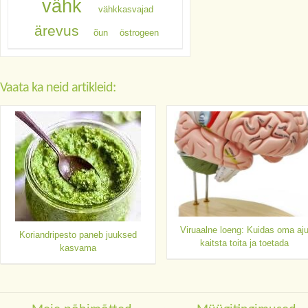
vähk
vähkkasvajad
ärevus
õun
östrogeen
Vaata ka neid artikleid:
Viruaalne loeng: Kuidas oma aj
Koriandripesto paneb juuksed
kaitsta toita ja toetada
kasvama