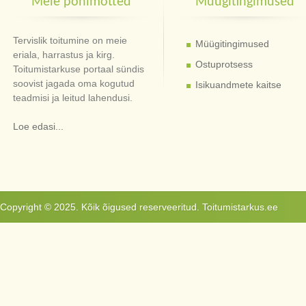
Meie põhimõtted
Müügitingimused
Tervislik toitumine on meie
Müügitingimused
eriala, harrastus ja kirg.
Ostuprotsess
Toitumistarkuse portaal sündis
soovist jagada oma kogutud
Isikuandmete kaitse
teadmisi ja leitud lahendusi.
Loe edasi...
Copyright © 2025. Kõik õigused reserveeritud. Toitumistarkus.ee