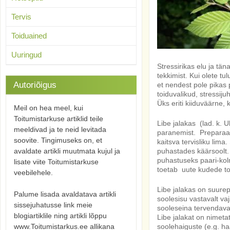
Tervis
Toiduained
Uuringud
Stressirikas elu ja t
tekkimist. Kui olete tul
Autoriõigus
et nendest pole pikas 
toiduvalikud, stressij
Üks eriti kiiduväärne,
Meil on hea meel, kui
Toitumistarkuse artiklid teile
Libe jalakas (lad. k. 
meeldivad ja te neid levitada
paranemist. Preparaat
soovite. Tingimuseks on, et
kaitsva tervisliku lim
avaldate artikli muutmata kujul ja
puhastades käärsoolt. L
puhastuseks paari-kolm
lisate viite Toitumistarkuse
toetab uute kudede to
veebilehele.
Libe jalakas on suurep
Palume lisada avaldatava artikli
soolesisu vastavalt va
sissejuhatusse link meie
sooleseina tervendava
blogiartiklile ning artikli lõppu
Libe jalakat on nimet
www.Toitumistarkus.ee allikana
soolehaiguste (e.g. haa