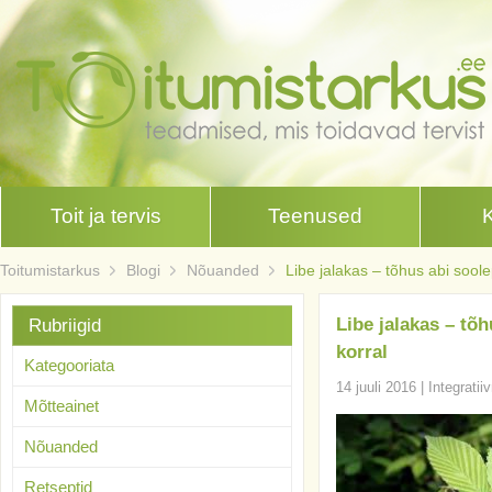
Toit ja tervis
Teenused
Toitumistarkus
Blogi
Nõuanded
Libe jalakas – tõhus abi soole
Libe jalakas – tõh
Rubriigid
korral
Kategooriata
14 juuli 2016
|
Integratii
Mõtteainet
Nõuanded
Retseptid