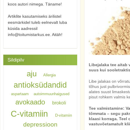
koos autori nimega. Täname!
Artiklite kasutamiseks ärilistel
eesmärkidel tuleb eelnevalt luba
küsida aadressil
info@toitumistarkus.ee. Aitäh!
Sildipilv
Libejalaka tee aitab
suus kui sooletrakti
aju
Allergia
Libe jalakas on võrrat
antioksüdandid
tõhus just pulbrivormis
alates suust limaskest
aspartaam
autoimmuunhaigused
pisut rohkem valmis ke
avokaado
brokoli
Tee valmistamine: Val
C-vitamiin
tõmmata – segu pakse
D-vitamiin
klaasi korraga. Teel
depressioon
vastuvõetamatult kli