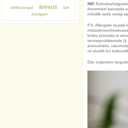
NB!
Külmetushaiguste 
ärevus
vähkkasvajad
õun
ilmnemisel kasutada ei
mõistlik seda veelgi t
östrogeen
P.S. Allergiate taustal
metüülimisvõimekusest,
kokku pressida ei anna
terviseprobleemide (k
ärevushäire, rakumuta
nii elustiili kui toiduv
Edu organismi turguta