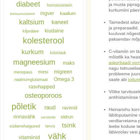
diabeet
ja musta piprag
homotsüsteiin
kurkumiini päev
ingver
kaalium
immuunsüsteem
kaltsium
kaneel
Taimedest aitav
ja preparaadid,
kiudaine
kilpnääre
kuuluvat nõgest
kolesterool
paksendav mõju,
kurkum
C-vitamiin on tä
küüslauk
mõistlik ka heas
magneesium
maks
askorbaadi vor
nagu tsitruselis
migreen
mesi
menopaus
probleeme juurde
Omega 3
saate abi
toitu
naatriumglutamaat
rasvhapped
Võtke tarvitusel
osteoporoos
antihistamiinse
põletik
raud
ravimid
Heinanohu korr
läbiloputamine 
rinnavähk
sidrun
serotoniin
verdtarretama p
tsink
südamehaigused
tervis
leebe koduse te
läbivoolav vesi
vähk
vitamiinid