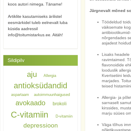
koos autori nimega. Täname!
Järgnevalt mõned so
Artiklite kasutamiseks ärilistel
Töödeldud toidu
eesmärkidel tuleb eelnevalt luba
väiksemate kogu
küsida aadressil
antibiootikumid
info@toitumistarkus.ee. Aitäh!
nõrgendades se
asjadest hoidud
Lisaks headele b
ravimtaimed. Tõ
Sildipilv
flavonoidide eh
looduslik allerg
aju
Kvertsetiini lei
Allergia
marjades. Toit
antioksüdandid
teised histamii
aspartaam
autoimmuunhaigused
Allergia- ja põl
avokaado
sarnaselt samuti
brokoli
kirssides, must
C-vitamiin
marju süües oma
D-vitamiin
depressioon
Väga tõhus imm
põletikuvastane