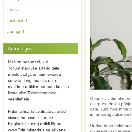
Tervis
Toiduained
Uuringud
Autoriõigus
Meil on hea meel, kui
Toitumistarkuse artiklid teile
meeldivad ja te neid levitada
soovite. Tingimuseks on, et
avaldate artikli muutmata kujul ja
lisate viite Toitumistarkuse
Õhus leviv õietolm on
veebilehele.
allergilise riniidi) põ
osta, kuid miks mitte p
Palume lisada avaldatava artikli
immuunregulatsiooni 
sissejuhatusse link meie
blogiartiklile ning artikli lõppu
Uuringud on näidanud, 
www.Toitumistarkus.ee allikana
on seedetrakti tervise 