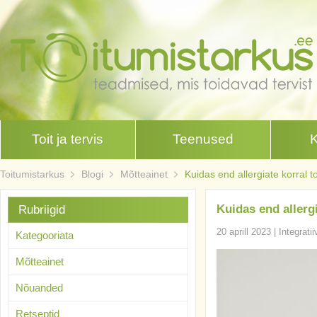
Toit ja tervis
Teenused
Toitumistarkus
Blogi
Mõtteainet
Kuidas end allergiate korral 
Kuidas end allergi
Rubriigid
20 aprill 2023
|
Integrati
Kategooriata
Mõtteainet
Nõuanded
Retseptid