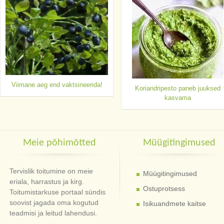
Viimane aeg end vaktsineerida!
Koriandripesto paneb juuksed
kasvama
Meie põhimõtted
Müügitingimused
Tervislik toitumine on meie
Müügitingimused
eriala, harrastus ja kirg.
Ostuprotsess
Toitumistarkuse portaal sündis
soovist jagada oma kogutud
Isikuandmete kaitse
teadmisi ja leitud lahendusi.