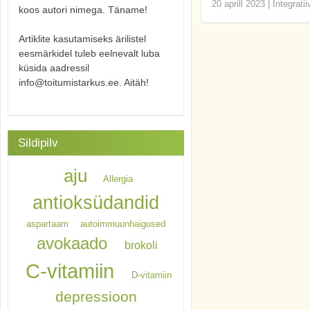
20 aprill 2023
|
Integrati
koos autori nimega. Täname!
Artiklite kasutamiseks ärilistel
eesmärkidel tuleb eelnevalt luba
küsida aadressil
info@toitumistarkus.ee. Aitäh!
Sildipilv
aju
Allergia
antioksüdandid
aspartaam
autoimmuunhaigused
avokaado
brokoli
C-vitamiin
D-vitamiin
depressioon