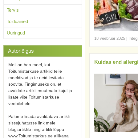
Tervis
Toiduained
Uuringud
18 veebruar 2025
|
Integ
Autoriõigus
Kuidas end allergi
Meil on hea meel, kui
Toitumistarkuse artiklid teile
meeldivad ja te neid levitada
soovite. Tingimuseks on, et
avaldate artikli muutmata kujul ja
lisate viite Toitumistarkuse
veebilehele.
Palume lisada avaldatava artikli
sissejuhatusse link meie
blogiartiklile ning artikli lõppu
www.Toitumistarkus.ee allikana