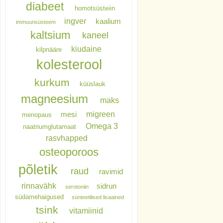
diabeet
homotsüsteiin
ingver
kaalium
immuunsüsteem
kaltsium
kaneel
kiudaine
kilpnääre
kolesterool
kurkum
küüslauk
magneesium
maks
migreen
mesi
menopaus
Omega 3
naatriumglutamaat
rasvhapped
osteoporoos
põletik
raud
ravimid
rinnavähk
sidrun
serotoniin
südamehaigused
sünteetilised lisaained
tsink
vitamiinid