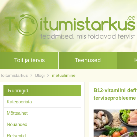
Toit ja tervis
Teenused
Toitumistarkus
Blogi
metüülimine
B12-vitamiini def
Rubriigid
terviseprobleeme
Kategooriata
Mõtteainet
Nõuanded
Retseptid