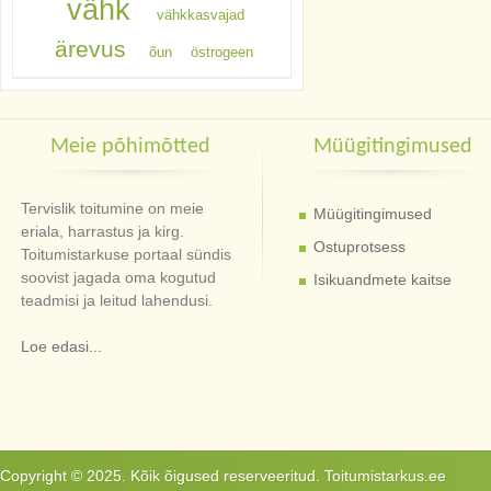
vähk
vähkkasvajad
ärevus
õun
östrogeen
Meie põhimõtted
Müügitingimused
Tervislik toitumine on meie
Müügitingimused
eriala, harrastus ja kirg.
Ostuprotsess
Toitumistarkuse portaal sündis
soovist jagada oma kogutud
Isikuandmete kaitse
teadmisi ja leitud lahendusi.
Loe edasi...
Copyright © 2025. Kõik õigused reserveeritud. Toitumistarkus.ee