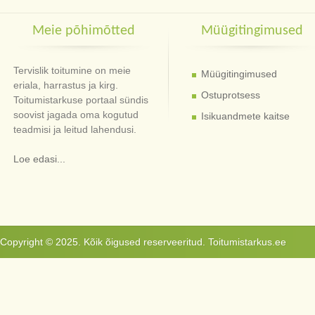
Meie põhimõtted
Müügitingimused
Tervislik toitumine on meie
Müügitingimused
eriala, harrastus ja kirg.
Ostuprotsess
Toitumistarkuse portaal sündis
soovist jagada oma kogutud
Isikuandmete kaitse
teadmisi ja leitud lahendusi.
Loe edasi...
Copyright © 2025. Kõik õigused reserveeritud. Toitumistarkus.ee