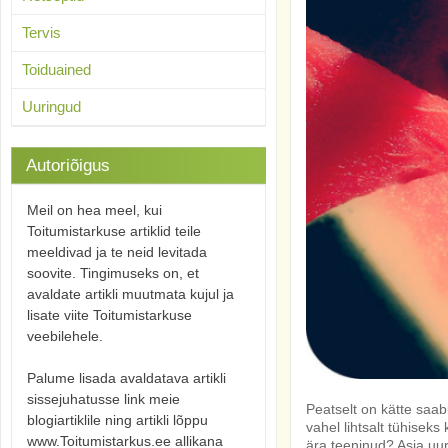
Tervis
Toiduained
Uuringud
Autoriõigus
Meil on hea meel, kui
Toitumistarkuse artiklid teile
meeldivad ja te neid levitada
soovite. Tingimuseks on, et
avaldate artikli muutmata kujul ja
lisate viite Toitumistarkuse
veebilehele.
Palume lisada avaldatava artikli
sissejuhatusse link meie
Peatselt on kätte saa
blogiartiklile ning artikli lõppu
vahel lihtsalt tühisek
www.Toitumistarkus.ee allikana
ära teeninud? Asja uu