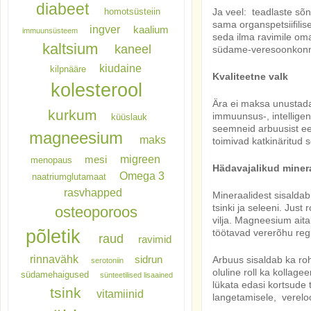
diabeet
Ja veel: teadlaste sõnu
homotsüsteiin
sama organspetsiifilis
ingver
kaalium
immuunsüsteem
seda ilma ravimile om
kaltsium
kaneel
südame-veresoonkonna
kiudaine
kilpnääre
Kvaliteetne valk
kolesterool
Ära ei maksa unustada
kurkum
immuunsus-, intelligent
küüslauk
seemneid arbuusist e
magneesium
maks
toimivad katkinäritud 
migreen
mesi
menopaus
Hädavajalikud minera
Omega 3
naatriumglutamaat
rasvhapped
Mineraalidest sisaldab 
tsinki ja seleeni. Ju
osteoporoos
vilja. Magneesium ait
põletik
töötavad vererõhu regu
raud
ravimid
rinnavähk
Arbuus sisaldab ka rohk
sidrun
serotoniin
oluline roll ka kollage
südamehaigused
sünteetilised lisaained
lükata edasi kortsude 
tsink
vitamiinid
langetamisele, vereloo