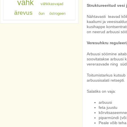
vähk
vähkkasvajad
Struktureeritud vesi
ärevus
õun
östrogeen
Nähtavasti teavad kõi
kaaliumi ja veesisaldu
kusihappe kontsentrat
on neerud arbuusi söö
Veresuhkru reguleeri
Arbuusi söömine aitab 
soovitatakse arbuusi 
vererasvade ning süd
Toitumistarkus kutsub 
arbuusisalati retsepti.
Salatiks on vaja:
arbuusi
feta juustu
kõrvitsaseemne
piparmündi (või 
Peale võib teha 