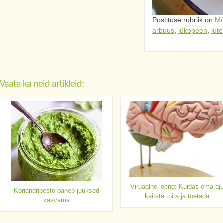
Postituse rubriik on
Mõ
arbuus
,
lükopeen
,
lute
Vaata ka neid artikleid:
Viruaalne loeng: Kuidas oma aj
Koriandripesto paneb juuksed
kaitsta toita ja toetada
kasvama