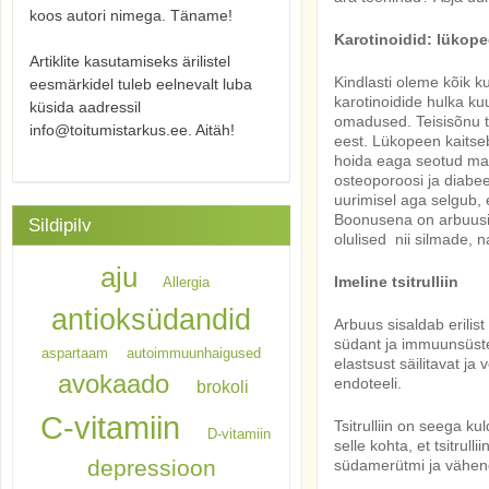
koos autori nimega. Täname!
Karotinoidid: lükop
Artiklite kasutamiseks ärilistel
Kindlasti oleme kõik k
eesmärkidel tuleb eelnevalt luba
karotinoidide hulka ku
küsida aadressil
omadused. Teisisõnu 
info@toitumistarkus.ee. Aitäh!
eest. Lükopeen kaitse
hoida eaga seotud maak
osteoporoosi ja diabee
uurimisel aga selgub, 
Boonusena on arbuusis 
Sildipilv
olulised nii silmade, 
aju
Imeline tsitrulliin
Allergia
antioksüdandid
Arbuus sisaldab erilist
südant ja immuunsüstee
aspartaam
autoimmuunhaigused
elastsust säilitavat j
avokaado
endoteeli.
brokoli
C-vitamiin
Tsitrulliin on seega ku
D-vitamiin
selle kohta, et tsitrul
depressioon
südamerütmi ja vähend