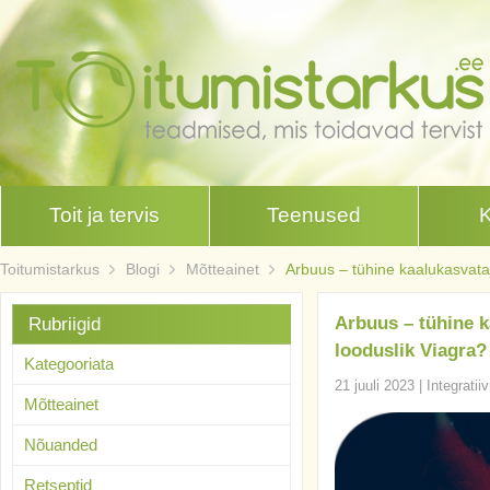
Toit ja tervis
Teenused
Toitumistarkus
Blogi
Mõtteainet
Arbuus – tühine kaalukasvataj
Arbuus – tühine k
Rubriigid
looduslik Viagra?
Kategooriata
21 juuli 2023
|
Integratii
Mõtteainet
Nõuanded
Retseptid