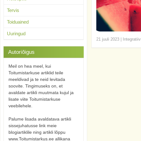
Tervis
Toiduained
Uuringud
21 juuli 2023
|
Integratii
Autoriõigus
Meil on hea meel, kui
Toitumistarkuse artiklid teile
meeldivad ja te neid levitada
soovite. Tingimuseks on, et
avaldate artikli muutmata kujul ja
lisate viite Toitumistarkuse
veebilehele.
Palume lisada avaldatava artikli
sissejuhatusse link meie
blogiartiklile ning artikli lõppu
www.Toitumistarkus.ee allikana