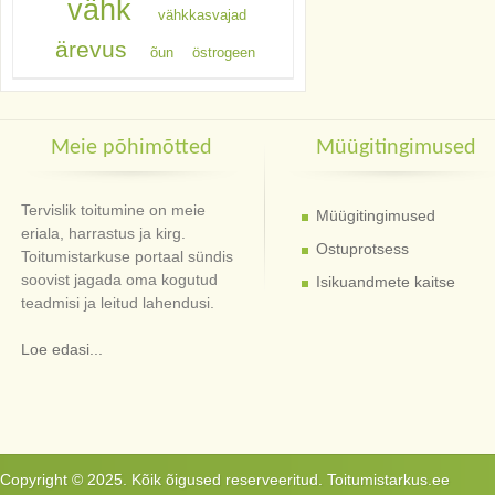
vähk
vähkkasvajad
ärevus
õun
östrogeen
Meie põhimõtted
Müügitingimused
Tervislik toitumine on meie
Müügitingimused
eriala, harrastus ja kirg.
Ostuprotsess
Toitumistarkuse portaal sündis
soovist jagada oma kogutud
Isikuandmete kaitse
teadmisi ja leitud lahendusi.
Loe edasi...
Copyright © 2025. Kõik õigused reserveeritud. Toitumistarkus.ee