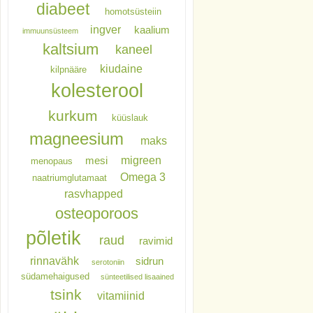
diabeet
homotsüsteiin
ingver
kaalium
immuunsüsteem
kaltsium
kaneel
kiudaine
kilpnääre
kolesterool
kurkum
küüslauk
magneesium
maks
migreen
mesi
menopaus
Omega 3
naatriumglutamaat
rasvhapped
osteoporoos
põletik
raud
ravimid
rinnavähk
sidrun
serotoniin
südamehaigused
sünteetilised lisaained
tsink
vitamiinid