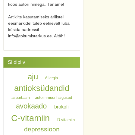
koos autori nimega. Täname!
Artiklite kasutamiseks ärilistel
eesmärkidel tuleb eelnevalt luba
küsida aadressil
info@toitumistarkus.ee. Aitäh!
Sildipilv
aju
Allergia
antioksüdandid
aspartaam
autoimmuunhaigused
avokaado
brokoli
C-vitamiin
D-vitamiin
depressioon