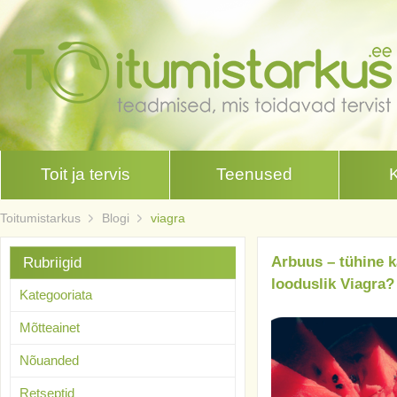
Toit ja tervis
Teenused
Toitumistarkus
Blogi
viagra
Arbuus – tühine k
Rubriigid
looduslik Viagra?
Kategooriata
Mõtteainet
Nõuanded
Retseptid