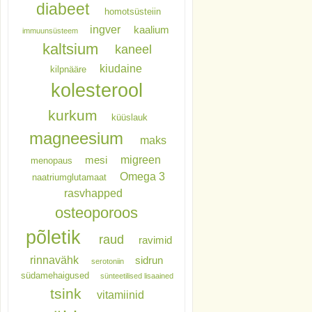
diabeet
homotsüsteiin
ingver
kaalium
immuunsüsteem
kaltsium
kaneel
kiudaine
kilpnääre
kolesterool
kurkum
küüslauk
magneesium
maks
migreen
mesi
menopaus
Omega 3
naatriumglutamaat
rasvhapped
osteoporoos
põletik
raud
ravimid
rinnavähk
sidrun
serotoniin
südamehaigused
sünteetilised lisaained
tsink
vitamiinid