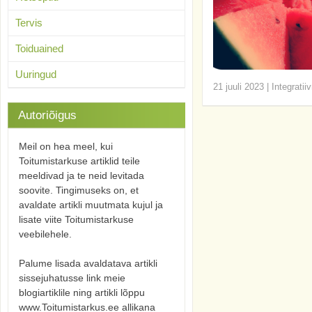
Tervis
Toiduained
Uuringud
21 juuli 2023
|
Integratii
Autoriõigus
Meil on hea meel, kui
Toitumistarkuse artiklid teile
meeldivad ja te neid levitada
soovite. Tingimuseks on, et
avaldate artikli muutmata kujul ja
lisate viite Toitumistarkuse
veebilehele.
Palume lisada avaldatava artikli
sissejuhatusse link meie
blogiartiklile ning artikli lõppu
www.Toitumistarkus.ee allikana