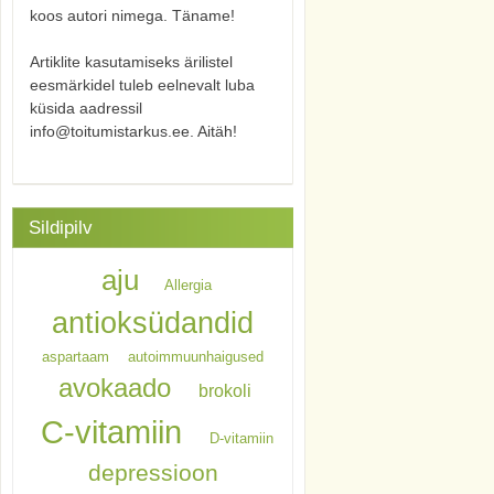
koos autori nimega. Täname!
Artiklite kasutamiseks ärilistel
eesmärkidel tuleb eelnevalt luba
küsida aadressil
info@toitumistarkus.ee. Aitäh!
Sildipilv
aju
Allergia
antioksüdandid
aspartaam
autoimmuunhaigused
avokaado
brokoli
C-vitamiin
D-vitamiin
depressioon