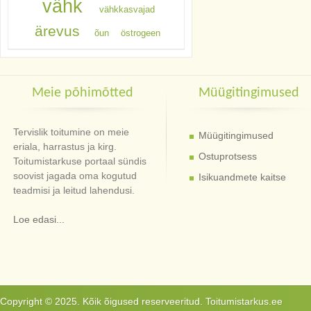
vähk
vähkkasvajad
ärevus
õun
östrogeen
Meie põhimõtted
Müügitingimused
Tervislik toitumine on meie
Müügitingimused
eriala, harrastus ja kirg.
Ostuprotsess
Toitumistarkuse portaal sündis
soovist jagada oma kogutud
Isikuandmete kaitse
teadmisi ja leitud lahendusi.
Loe edasi...
Copyright © 2025. Kõik õigused reserveeritud. Toitumistarkus.ee