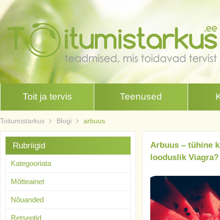
Toit ja tervis
Teenused
Toitumistarkus
Blogi
arbuus
Arbuus – tühine k
Rubriigid
looduslik Viagra?
Kategooriata
Mõtteainet
Nõuanded
Retseptid