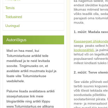
ka nägemus sellest, mid
endast üleüldse kujuta
Tervis
liikumas mitmeid tervis
võiks teadlik olla, se
Toiduained
parajasti oma toitumis
muuta.
Uuringud
1. müüt: Madala ras
Autoriõigus
Kaasaegset ühiskonda
seega peaks sellest ho
kookospähkli-
ja palmi
Meil on hea meel, kui
tehtud või on tegeliku
Toitumistarkuse artiklid teile
populaarsed rafineerit
meeldivad ja te neid levitada
millest kindlasti tuleks
soovite. Tingimuseks on, et
avaldate artikli muutmata kujul ja
2. müüt: Terve olem
lisate viite Toitumistarkuse
veebilehele.
See väide
põhineb eel
tarbib suures koguses 
võib tõesti tekitada el
Palume lisada avaldatava artikli
soodustada põletikku 
sissejuhatusse link meie
soolatarbimist piirata.
blogiartiklile ning artikli lõppu
mere- ja mineraalsool 
www.Toitumistarkus.ee allikana
olles pungil täis tervis