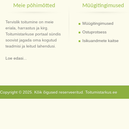
Meie põhimõtted
Müügitingimused
Tervislik toitumine on meie
Müügitingimused
eriala, harrastus ja kirg.
Ostuprotsess
Toitumistarkuse portaal sündis
soovist jagada oma kogutud
Isikuandmete kaitse
teadmisi ja leitud lahendusi.
Loe edasi...
Copyright © 2025. Kõik õigused reserveeritud. Toitumistarkus.ee