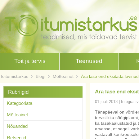
Toit ja tervis
Teenused
Toitumistarkus
Blogi
Mõtteainet
Ära lase end eksitada levinud
Ära lase end eksi
Rubriigid
01 juuli 2013
|
Integratii
Kategooriata
Tänapäeval on võrdle
Mõtteainet
tervislikku söögiplaan
ka tasakaalustatud ja to
Nõuanded
arvesse, et sageli var
vastavalt konkreetsele
Retseptid