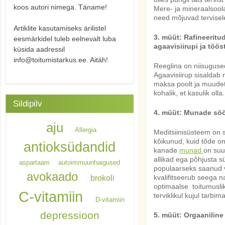
koos autori nimega. Täname!
Mere- ja mineraalsoo
need mõjuvad tervisele
Artiklite kasutamiseks ärilistel
3. müüt: Rafineerit
eesmärkidel tuleb eelnevalt luba
agaavisiirupi ja töö
küsida aadressil
info@toitumistarkus.ee. Aitäh!
Reeglina on niisuguse
Agaavisiirup sisaldab
maksa poolt ja muudet
kohalik, et kasulik o
Sildipilv
4. müüt: Munade söö
aju
Allergia
Meditsiinisüsteem on s
kõikunud, kuid tõde on
antioksüdandid
kanade
munad
on suu
allikad ega põhjusta 
aspartaam
autoimmuunhaigused
populaarseks saanud 
avokaado
brokoli
kvalifitseerub seega 
optimaalse toitumuslik
C-vitamiin
terviklikul kujul tarbima
D-vitamiin
depressioon
5. müüt: Orgaaniline 