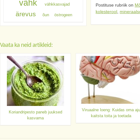
vähk
vähkkasvajad
Postituse rubriik on
Mõ
kolesterool
,
mineraals
ärevus
õun
östrogeen
Vaata ka neid artikleid:
Viruaalne loeng: Kuidas oma aj
Koriandripesto paneb juuksed
kaitsta toita ja toetada
kasvama