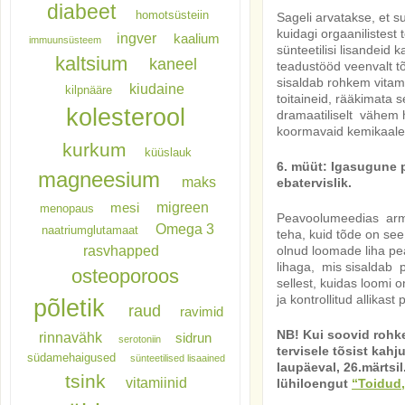
diabeet
homotsüsteiin
Sageli arvatakse, et
s
kuidagi orgaanilistest 
ingver
kaalium
immuunsüsteem
sünteetilisi lisandeid
kaltsium
kaneel
teadustööd veenvalt tõ
sisaldab rohkem vitami
kiudaine
kilpnääre
toitaineid, rääkimata se
kolesterool
dramaatiliselt vähem
koormavaid kemikaale
kurkum
küüslauk
6. müüt: Igasugune 
magneesium
maks
ebatervislik.
migreen
mesi
menopaus
Peavoolumeedias arma
Omega 3
naatriumglutamaat
teha, kuid tõde on see
rasvhapped
olnud loomade liha pea
lihaga, mis sisaldab pa
osteoporoos
sellest, kuidas loomi 
ja kontrollitud allikast
põletik
raud
ravimid
NB! Kui soovid rohke
rinnavähk
sidrun
serotoniin
tervisele tõsist kah
südamehaigused
sünteetilised lisaained
laupäeval, 26.märtsi
tsink
vitamiinid
lühiloengut
“Toidud,