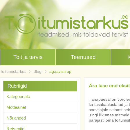
Toit ja tervis
Teenused
Toitumistarkus
Blogi
agaavisiirup
Ära lase end eksi
Rubriigid
Kategooriata
Tänapäeval on võrdlem
ka tasakaalustatud ja t
Mõtteainet
soovitajale seinast sei
ringi liikumas mitmeid 
Nõuanded
parajasti oma toitumis
Retseptid