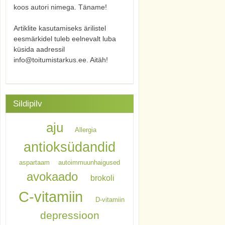
koos autori nimega. Täname!
Artiklite kasutamiseks ärilistel
eesmärkidel tuleb eelnevalt luba
küsida aadressil
info@toitumistarkus.ee. Aitäh!
Sildipilv
aju
Allergia
antioksüdandid
aspartaam
autoimmuunhaigused
avokaado
brokoli
C-vitamiin
D-vitamiin
depressioon