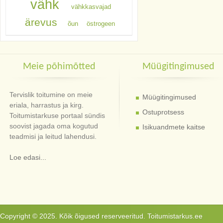
vähk
vähkkasvajad
ärevus
õun
östrogeen
Meie põhimõtted
Müügitingimused
Tervislik toitumine on meie
Müügitingimused
eriala, harrastus ja kirg.
Ostuprotsess
Toitumistarkuse portaal sündis
soovist jagada oma kogutud
Isikuandmete kaitse
teadmisi ja leitud lahendusi.
Loe edasi...
Copyright © 2025. Kõik õigused reserveeritud. Toitumistarkus.ee