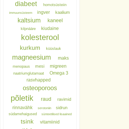
diabeet
homotsüsteiin
ingver
kaalium
immuunsüsteem
kaltsium
kaneel
kiudaine
kilpnääre
kolesterool
kurkum
küüslauk
magneesium
maks
migreen
mesi
menopaus
Omega 3
naatriumglutamaat
rasvhapped
osteoporoos
põletik
raud
ravimid
rinnavähk
sidrun
serotoniin
südamehaigused
sünteetilised lisaained
tsink
vitamiinid