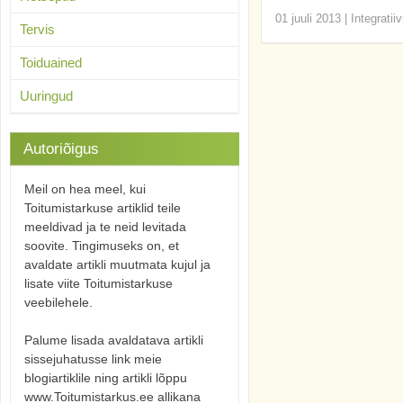
01 juuli 2013
|
Integratii
Tervis
Toiduained
Uuringud
Autoriõigus
Meil on hea meel, kui
Toitumistarkuse artiklid teile
meeldivad ja te neid levitada
soovite. Tingimuseks on, et
avaldate artikli muutmata kujul ja
lisate viite Toitumistarkuse
veebilehele.
Palume lisada avaldatava artikli
sissejuhatusse link meie
blogiartiklile ning artikli lõppu
www.Toitumistarkus.ee allikana