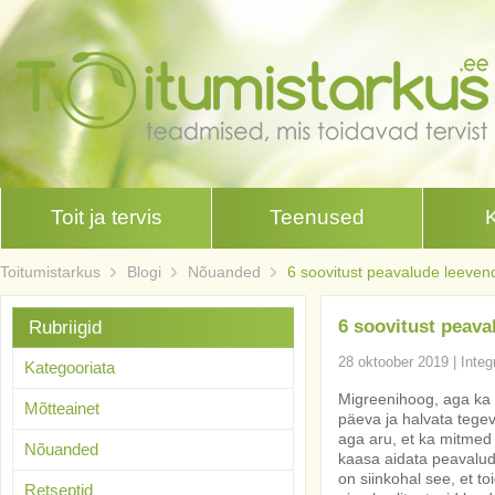
Toit ja tervis
Teenused
Toitumistarkus
Blogi
Nõuanded
6 soovitust peavalude leeve
6 soovitust peav
Rubriigid
28 oktoober 2019
|
Integ
Kategooriata
Migreenihoog, aga ka 
Mõtteainet
päeva ja halvata tege
aga aru, et ka mitmed 
Nõuanded
kaasa aidata peavalud
on siinkohal see, et toi
Retseptid