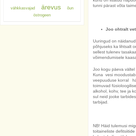
kuhu on lisatud näpuot
tunni pärast võta taime
ärevus
vähkkasvajad
õun
östrogeen
Joo ohtralt vet
Uuringud on näidanud,
põhjuseks ka lihtsalt 
sellest tulenev tasaka
võimendumisele kaasa
Joo kogu päeva vältel 
Kuna vesi moodustab i
veepuuduse korral häi
toimuvad füsioloogilis
alkohol, kohv, tee ja k
sul neid jooke tarbid
tarbijad.
NB! Häid tulemusi migr
toitaineliste defitsii