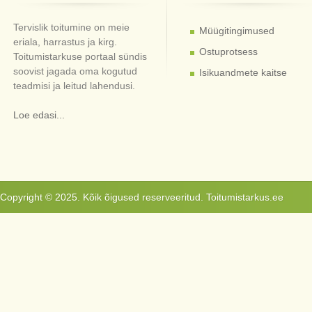
Tervislik toitumine on meie
Müügitingimused
eriala, harrastus ja kirg.
Ostuprotsess
Toitumistarkuse portaal sündis
soovist jagada oma kogutud
Isikuandmete kaitse
teadmisi ja leitud lahendusi.
Loe edasi...
Copyright © 2025. Kõik õigused reserveeritud. Toitumistarkus.ee