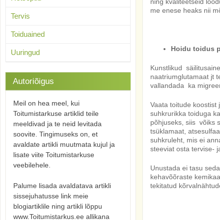
ning kvaliteetseid lo
me enese heaks nii mõ
Tervis
Toiduained
Hoidu toidus p
Uuringud
Kunstlikud säilitusain
naatriumglutamaat jt t
Autoriõigus
vallandada ka migreen
Meil on hea meel, kui
Vaata toitude koostist
Toitumistarkuse artiklid teile
suhkrurikka toiduga 
põhjuseks, siis võiks 
meeldivad ja te neid levitada
tsüklamaat, atsesulfa
soovite. Tingimuseks on, et
suhkruleht, mis ei ann
avaldate artikli muutmata kujul ja
steeviat osta tervise-
lisate viite Toitumistarkuse
veebilehele.
Unustada ei tasu sedag
kehavõõraste kemikaal
Palume lisada avaldatava artikli
tekitatud kõrvalnähtud
sissejuhatusse link meie
blogiartiklile ning artikli lõppu
www.Toitumistarkus.ee allikana