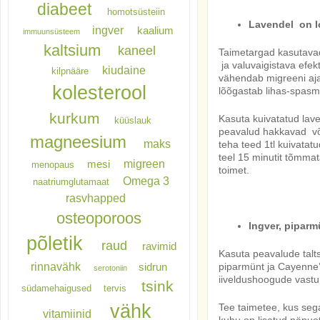
diabeet
homotsüsteiin
Lavendel on lo
ingver
kaalium
immuunsüsteem
kaltsium
kaneel
Taimetargad kasutavad
ja valuvaigistava efe
kiudaine
kilpnääre
vähendab migreeni ajal
kolesterool
lõõgastab lihas-spasm
kurkum
Kasuta kuivatatud lav
küüslauk
peavalud hakkavad võ
magneesium
maks
teha teed 1tl kuivatatud
teel 15 minutit tõmmat
migreen
mesi
menopaus
toimet.
Omega 3
naatriumglutamaat
rasvhapped
osteoporoos
Ingver, piparm
põletik
raud
ravimid
Kasuta peavalude talts
rinnavähk
piparmünt ja Cayenne’
sidrun
serotoniin
iiveldushoogude vastu
tsink
südamehaigused
tervis
vähk
Tee taimetee, kus seg
vitamiinid