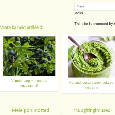
Salvesta minu nimi, e
jaoks.
This site is protected 
Vaata ka neid artikleid:
Viimane aeg manustada
Koriandripesto paneb juuksed
vacciniumit!
kasvama
Meie põhimõtted
Müügitingimused