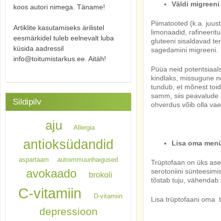
Väldi migreeni
koos autori nimega. Täname!
Piimatooted (k.a. juust
Artiklite kasutamiseks ärilistel
limonaadid, rafineerit
eesmärkidel tuleb eelnevalt luba
gluteeni sisaldavad te
küsida aadressil
sagedamini migreeni.
info@toitumistarkus.ee. Aitäh!
Püüa neid potentsiaals
kindlaks, missugune ne
tundub, et mõnest toid
samm, siis peavalude 
Sildipilv
ohverdus võib olla vae
aju
Allergia
antioksüdandid
Lisa oma menü
aspartaam
autoimmuunhaigused
Trüptofaan on üks as
avokaado
serotoniini sünteesimi
brokoli
tõstab tuju, vähendab ä
C-vitamiin
D-vitamiin
Lisa trüptofaani oma t
depressioon