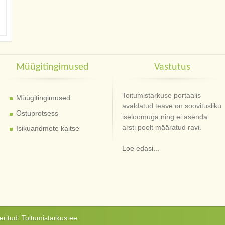
Müügitingimused
Vastutus
Toitumistarkuse portaalis
Müügitingimused
avaldatud teave on soovitusliku
Ostuprotsess
iseloomuga ning ei asenda
arsti poolt määratud ravi.
Isikuandmete kaitse
Loe edasi...
ritud. Toitumistarkus.ee