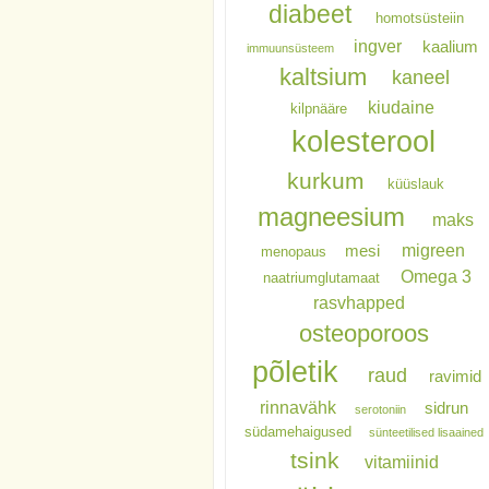
diabeet
homotsüsteiin
ingver
kaalium
immuunsüsteem
kaltsium
kaneel
kiudaine
kilpnääre
kolesterool
kurkum
küüslauk
magneesium
maks
migreen
mesi
menopaus
Omega 3
naatriumglutamaat
rasvhapped
osteoporoos
põletik
raud
ravimid
rinnavähk
sidrun
serotoniin
südamehaigused
sünteetilised lisaained
tsink
vitamiinid