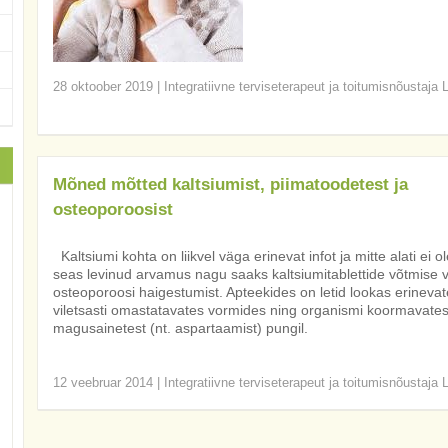
28 oktoober 2019
|
Integratiivne terviseterapeut ja toitumisnõustaja 
Mõned mõtted kaltsiumist, piimatoodetest ja
osteoporoosist
Kaltsiumi kohta on liikvel väga erinevat infot ja mitte alati ei ol
seas levinud arvamus nagu saaks kaltsiumitablettide võtmise 
osteoporoosi haigestumist. Apteekides on letid lookas erinevates
viletsasti omastatavates vormides ning organismi koormavatest 
magusainetest (nt. aspartaamist) pungil.
12 veebruar 2014
|
Integratiivne terviseterapeut ja toitumisnõustaja 