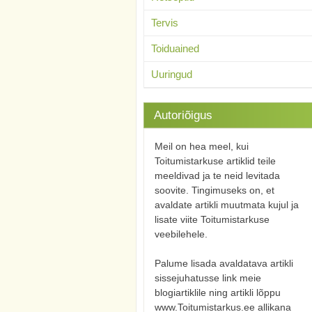
Tervis
Toiduained
Uuringud
Autoriõigus
Meil on hea meel, kui
Toitumistarkuse artiklid teile
meeldivad ja te neid levitada
soovite. Tingimuseks on, et
avaldate artikli muutmata kujul ja
lisate viite Toitumistarkuse
veebilehele.
Palume lisada avaldatava artikli
sissejuhatusse link meie
blogiartiklile ning artikli lõppu
www.Toitumistarkus.ee allikana