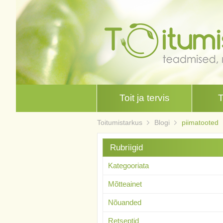
Toit ja tervis
Toitumistarkus
Blogi
piimatooted
Rubriigid
Kategooriata
Mõtteainet
Nõuanded
Retseptid