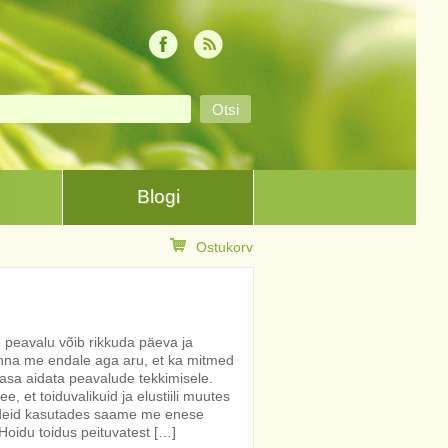
Blogi
Ostukorv
 peavalu võib rikkuda päeva ja
anna me endale aga aru, et ka mitmed
aasa aidata peavalude tekkimisele.
, et toiduvalikuid ja elustiili muutes
andeid kasutades saame me enese
oidu toidus peituvatest […]