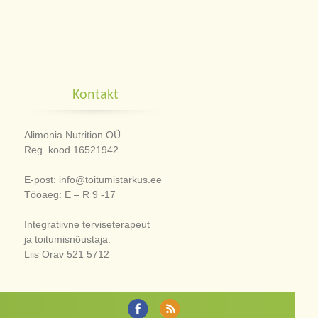
Kontakt
Alimonia Nutrition OÜ
Reg. kood 16521942
E-post: info@toitumistarkus.ee
Tööaeg: E – R 9 -17
Integratiivne terviseterapeut
ja toitumisnõustaja:
Liis Orav 521 5712