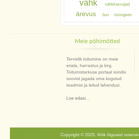
vähk
vähkkasvajad
ärevus
õun
östrogeen
Meie põhimõtted
Tervislik toitumine on meie
eriala, harrastus ja kirg.
Toitumistarkuse portaal sündis
soovist jagada oma kogutud
teadmisi ja leitud lahendusi.
Loe edasi...
Copyright © 2025. Kõik õigused reservee