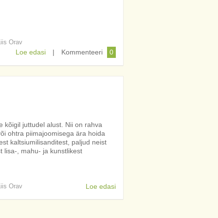
Liis Orav
Loe edasi
|
Kommenteeri
0
e kõigil juttudel alust. Nii on rahva
või ohtra piimajoomisega ära hoida
t kaltsiumilisanditest, paljud neist
lisa-, mahu- ja kunstlikest
Liis Orav
Loe edasi