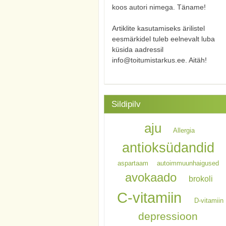
koos autori nimega. Täname!
Artiklite kasutamiseks ärilistel
eesmärkidel tuleb eelnevalt luba
küsida aadressil
info@toitumistarkus.ee. Aitäh!
Sildipilv
aju
Allergia
antioksüdandid
aspartaam
autoimmuunhaigused
avokaado
brokoli
C-vitamiin
D-vitamiin
depressioon