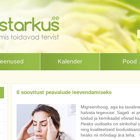
Teenused
Kalender
Pood
6 soovitust peavalude leevendamiseks
Migreenihoog, aga ka tavaline
halvata tegevuse. Sageli ei 
toidud ja kemikaalid võivad k
Heaks uudiseks on siinkohal see
ning kvaliteetseid looduslis
heaks nii mõndagi ära teha. H