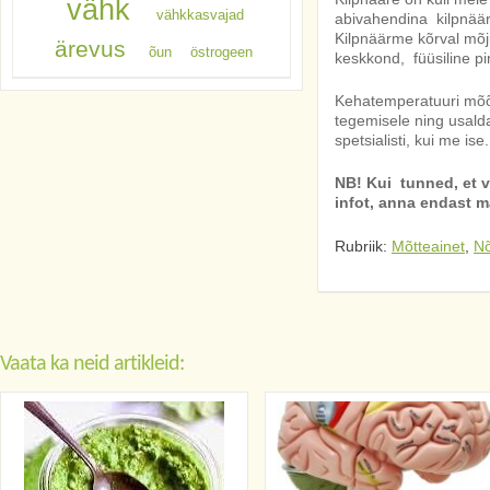
vähk
vähkkasvajad
abivahendina kilpnäär
Kilpnäärme kõrval mõju
ärevus
õun
östrogeen
keskkond, füüsiline p
Kehatemperatuuri mõõt
tegemisele ning usalda
spetsialisti, kui me ise.
NB! Kui tunned, et va
infot, anna endast 
Rubriik:
Mõtteainet
,
N
Vaata ka neid artikleid: