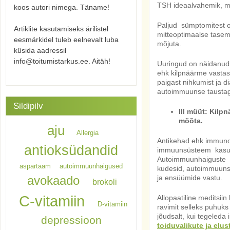
TSH ideaalvahemik, mi
koos autori nimega. Täname!
Paljud sümptomitest 
Artiklite kasutamiseks ärilistel
mitteoptimaalse tase
eesmärkidel tuleb eelnevalt luba
mõjuta.
küsida aadressil
info@toitumistarkus.ee. Aitäh!
Uuringud on näidanud
ehk kilpnäärme vastas
paigast nihkumist ja d
autoimmuunse tausta
Sildipilv
III müüt: Kilp
mõõta.
aju
Allergia
Antikehad ehk immunog
antioksüdandid
immuunsüsteem kasuta
Autoimmuunhaiguste p
aspartaam
autoimmuunhaigused
kudesid, autoimmuunse
avokaado
ja ensüümide vastu.
brokoli
C-vitamiin
Allopaatiline meditsii
D-vitamiin
ravimit selleks puhuks
jõudsalt, kui tegeleda
depressioon
toiduvalikute ja elust