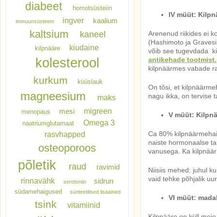
diabeet
homotsüsteiin
IV müüt: Kilpn
ingver
kaalium
immuunsüsteem
kaltsium
kaneel
Arenenud riikides ei 
(Hashimoto ja Gravesi t
kiudaine
kilpnääre
võib see tugevdada k
kolesterool
antikehade tootmist.
kilpnäärmes vabade ra
kurkum
küüslauk
On tõsi, et kilpnäärm
magneesium
nagu ikka, on tervise 
maks
migreen
mesi
menopaus
V müüt: Kilpn
Omega 3
naatriumglutamaat
rasvhapped
Ca 80% kilpnäärmehaig
naiste hormonaalse t
osteoporoos
vanusega. Ka kilpnäär
põletik
raud
ravimid
Niisiis mehed: juhul k
vaid tehke põhjalik uur
rinnavähk
sidrun
serotoniin
südamehaigused
sünteetilised lisaained
VI müüt: madal
tsink
vitamiinid
Kilpnääre on küll meie