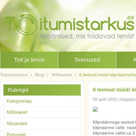
Toit ja tervis
Teenused
Toitumistarkus
Blogi
Mõtteainet
6 levinud müüti kilpnäärmeha
6 levinud müüti k
Rubriigid
09 aprill 2019
|
Integrati
Kategooriata
Mõtteainet
Kilpnäärmega seotud t
Nõuanded
kilpnäärme vähk naist
kilpnäärme vähki ca 3
Retseptid