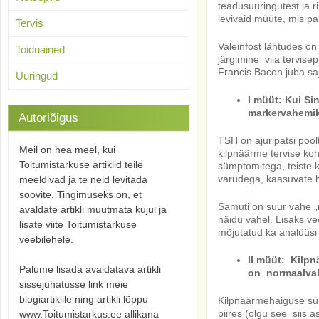
teadusuuringutest ja ri
levivaid müüte, mis pa
Tervis
Valeinfost lähtudes on
Toiduained
järgimine viia tervise
Francis Bacon juba saj
Uuringud
I müüt: Kui Si
markervahemikk
Autoriõigus
TSH on ajuripatsi pool
Meil on hea meel, kui
kilpnäärme tervise koh
Toitumistarkuse artiklid teile
sümptomitega, teiste 
varudega, kaasuvate ha
meeldivad ja te neid levitada
soovite. Tingimuseks on, et
Samuti on suur vahe „
avaldate artikli muutmata kujul ja
näidu vahel. Lisaks vee
lisate viite Toitumistarkuse
mõjutatud ka analüüsi
veebilehele.
II müüt: Kilpn
Palume lisada avaldatava artikli
on normaalvah
sissejuhatusse link meie
blogiartiklile ning artikli lõppu
Kilpnäärmehaiguse süm
piires (olgu see siis
www.Toitumistarkus.ee allikana