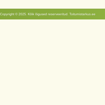
Copyright © 2025. Kõik õigused reserveeritud. Toitumistarkus.ee