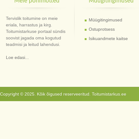
Meie põhimõtted
Müügitingimused
Tervislik toitumine on meie
Müügitingimused
eriala, harrastus ja kirg.
Ostuprotsess
Toitumistarkuse portaal sündis
soovist jagada oma kogutud
Isikuandmete kaitse
teadmisi ja leitud lahendusi.
Loe edasi...
Copyright © 2025. Kõik õigused reserveeritud. Toitumistarkus.ee