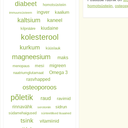
diabeet
homotsüsteiin
homotsüsteiin
,
osteop
ingver
kaalium
immuunsüsteem
kaltsium
kaneel
kiudaine
kilpnääre
kolesterool
kurkum
küüslauk
magneesium
maks
migreen
mesi
menopaus
Omega 3
naatriumglutamaat
rasvhapped
osteoporoos
põletik
raud
ravimid
rinnavähk
sidrun
serotoniin
südamehaigused
sünteetilised lisaained
tsink
vitamiinid