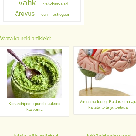
vähk
vähkkasvajad
ärevus
õun
östrogeen
Vaata ka neid artikleid:
Viruaalne loeng: Kuidas oma aj
Koriandripesto paneb juuksed
kaitsta toita ja toetada
kasvama