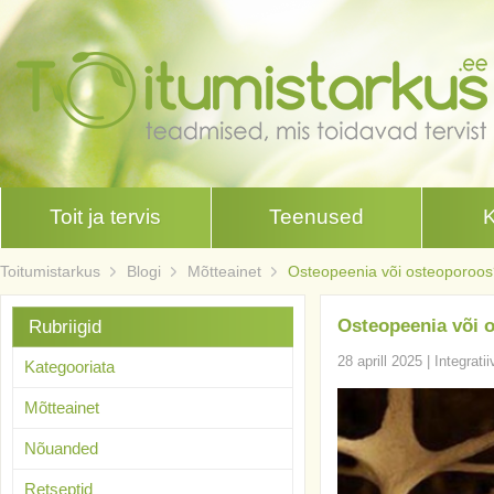
Toit ja tervis
Teenused
Toitumistarkus
Blogi
Mõtteainet
Osteopeenia või osteoporoos?
Osteopeenia või o
Rubriigid
28 aprill 2025
|
Integrati
Kategooriata
Mõtteainet
Nõuanded
Retseptid