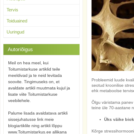
Tervis
Toiduained
Uuringud
Autoriõigus
Meil on hea meel, kui
Toitumistarkuse artiklid teile
meeldivad ja te neid levitada
Probleemid luude kval
soovite. Tingimuseks on, et
seotud kroonilise stre
avaldate artikli muutmata kujul ja
ehk metaboolse tervis
lisate viite Toitumistarkuse
veebilehele.
Õlgu väristama panev s
teine üle 70-aastane n
Palume lisada avaldatava artikli
Üks väike bio
sissejuhatusse link meie
blogiartiklile ning artikli lõppu
Kõrge stressihormooni
www.Toitumistarkus.ee allikana