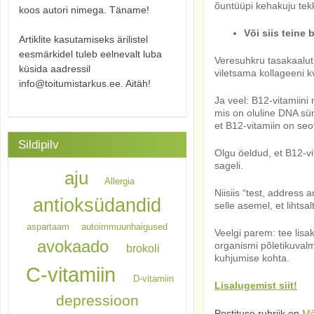
õuntüüpi kehakuju tek
koos autori nimega. Täname!
Või siis teine
Artiklite kasutamiseks ärilistel
eesmärkidel tuleb eelnevalt luba
Veresuhkru tasakaalut
küsida aadressil
viletsama kollageeni 
info@toitumistarkus.ee. Aitäh!
Ja veel: B12-vitamiini
mis on oluline DNA sü
et B12-vitamiin on seo
Sildipilv
Olgu öeldud, et B12-vi
sageli.
aju
Allergia
Niisiis “test, address
antioksüdandid
selle asemel, et lihtsa
aspartaam
autoimmuunhaigused
Veelgi parem: tee lisa
avokaado
organismi põletikuvalm
brokoli
kuhjumise kohta.
C-vitamiin
D-vitamiin
Lisalugemist siit!
depressioon
Postituse rubriik on
Mõ