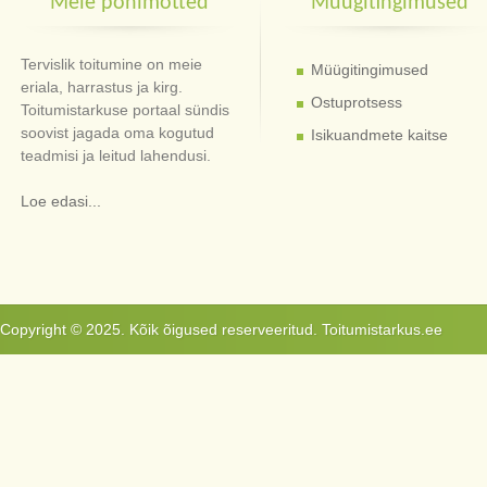
Meie põhimõtted
Müügitingimused
Tervislik toitumine on meie
Müügitingimused
eriala, harrastus ja kirg.
Ostuprotsess
Toitumistarkuse portaal sündis
soovist jagada oma kogutud
Isikuandmete kaitse
teadmisi ja leitud lahendusi.
Loe edasi...
Copyright © 2025. Kõik õigused reserveeritud. Toitumistarkus.ee