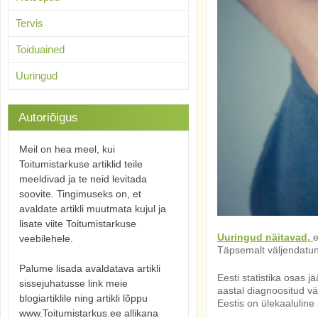
Tervis
Toiduained
Uuringud
Autoriõigus
Meil on hea meel, kui
Toitumistarkuse artiklid teile
meeldivad ja te neid levitada
soovite. Tingimuseks on, et
avaldate artikli muutmata kujul ja
lisate viite Toitumistarkuse
Uuringud näitavad,
e
veebilehele.
Täpsemalt väljendatun
Palume lisada avaldatava artikli
Eesti statistika osas 
sissejuhatusse link meie
aastal diagnoositud vä
blogiartiklile ning artikli lõppu
Eestis on ülekaaluline 
www.Toitumistarkus.ee allikana