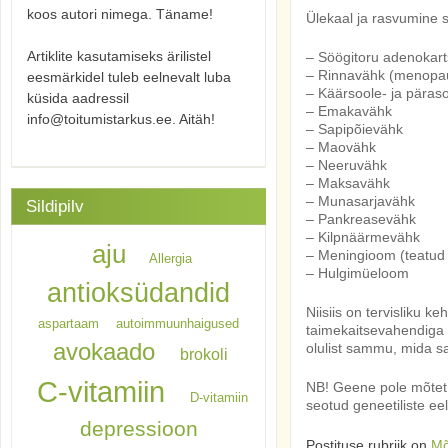
koos autori nimega. Täname!
Ülekaal ja rasvumine 
Artiklite kasutamiseks ärilistel
– Söögitoru adenokar
– Rinnavähk (menopaus
eesmärkidel tuleb eelnevalt luba
– Käärsoole- ja päras
küsida aadressil
– Emakavähk
info@toitumistarkus.ee. Aitäh!
– Sapipõievähk
– Maovähk
– Neeruvähk
– Maksavähk
– Munasarjavähk
Sildipilv
– Pankreasevähk
– Kilpnäärmevähk
aju
– Meningioom (teatud 
Allergia
– Hulgimüeloom
antioksüdandid
Niisiis on tervisliku 
aspartaam
autoimmuunhaigused
taimekaitsevahendiga (
avokaado
olulist sammu, mida s
brokoli
C-vitamiin
NB! Geene pole mõtet
D-vitamiin
seotud geneetiliste e
depressioon
Postituse rubriik on
Mõ