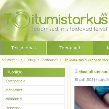
Toit ja tervis
Teenused
Toitumistarkus
Blogi
Mõtteainet
Ülekaalulisus suurendab vähki
Ülekaalulisus suu
Rubriigid
30 aprill 2025
|
Integrati
Kategooriata
Mõtteainet
Nõuanded
Retseptid