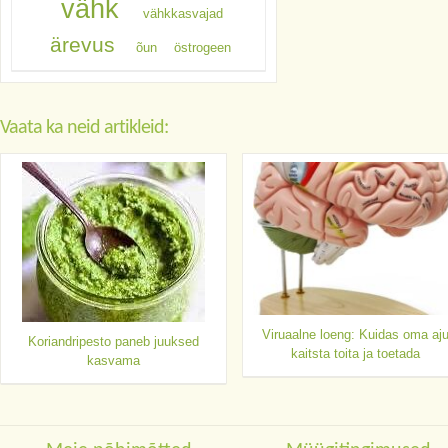
vähk
vähkkasvajad
ärevus
õun
östrogeen
Vaata ka neid artikleid:
Viruaalne loeng: Kuidas oma aj
Koriandripesto paneb juuksed
kaitsta toita ja toetada
kasvama