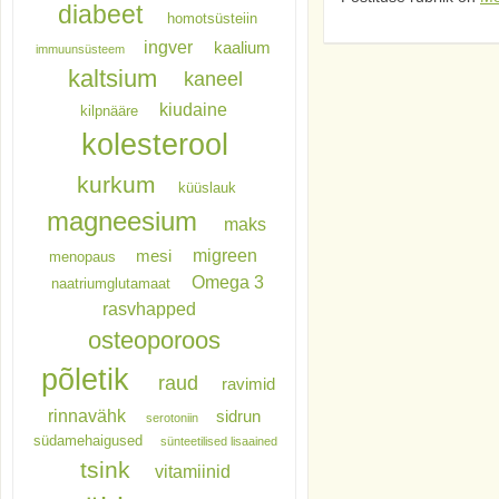
diabeet
homotsüsteiin
ingver
kaalium
immuunsüsteem
kaltsium
kaneel
kiudaine
kilpnääre
kolesterool
kurkum
küüslauk
magneesium
maks
migreen
mesi
menopaus
Omega 3
naatriumglutamaat
rasvhapped
osteoporoos
põletik
raud
ravimid
rinnavähk
sidrun
serotoniin
südamehaigused
sünteetilised lisaained
tsink
vitamiinid