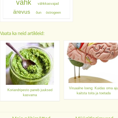
vähk
vähkkasvajad
ärevus
õun
östrogeen
Vaata ka neid artikleid:
Viruaalne loeng: Kuidas oma aj
Koriandripesto paneb juuksed
kaitsta toita ja toetada
kasvama