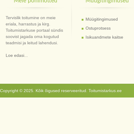
Meie põhimõtted
Müügitingimused
Tervislik toitumine on meie
Müügitingimused
eriala, harrastus ja kirg.
Ostuprotsess
Toitumistarkuse portaal sündis
soovist jagada oma kogutud
Isikuandmete kaitse
teadmisi ja leitud lahendusi.
Loe edasi...
Copyright © 2025. Kõik õigused reserveeritud. Toitumistarkus.ee