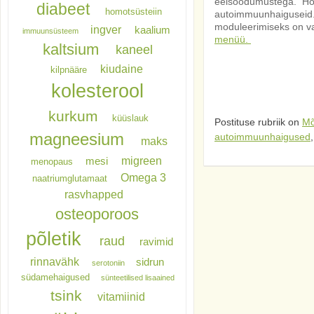
eelsoodumustega. Hooli
diabeet
homotsüsteiin
autoimmuunhaiguseid.
moduleerimiseks on v
ingver
kaalium
immuunsüsteem
menüü.
kaltsium
kaneel
kiudaine
kilpnääre
kolesterool
kurkum
küüslauk
Postituse rubriik on
Mõ
magneesium
autoimmuunhaigused
maks
migreen
mesi
menopaus
Omega 3
naatriumglutamaat
rasvhapped
osteoporoos
põletik
raud
ravimid
rinnavähk
sidrun
serotoniin
südamehaigused
sünteetilised lisaained
tsink
vitamiinid