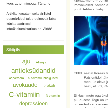
kilpnäärmehormoonide t
koos autori nimega. Täname!
imeväikesed. Samas on
poolt tehtavat kahju.
Artiklite kasutamiseks ärilistel
eesmärkidel tuleb eelnevalt luba
küsida aadressil
info@toitumistarkus.ee. Aitäh!
Sildipilv
aju
Allergia
antioksüdandid
aastal Koreas 
Patsientidel tä
aspartaam
autoimmuunhaigused
menüüs oleva jo
avokaado
brokoli
hästi, et 78,3%
C-vitamiin
Ei Hashimoto ega üksk
D-vitamiin
puudusest. Tegu on kr
depressioon
on seotud väga erineva