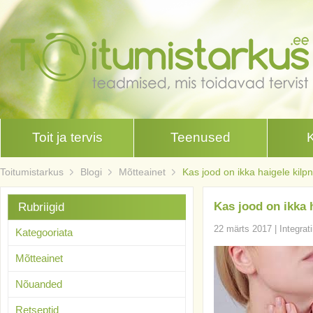
Toit ja tervis
Teenused
Toitumistarkus
Blogi
Mõtteainet
Kas jood on ikka haigele kil
Kas jood on ikka 
Rubriigid
22 märts 2017
|
Integrat
Kategooriata
Mõtteainet
Nõuanded
Retseptid