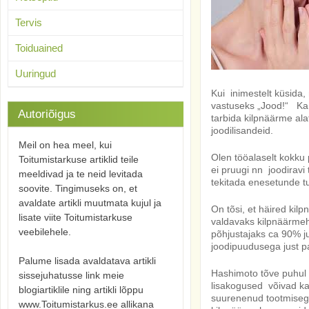
Tervis
Toiduained
Uuringud
Kui inimestelt küsida
vastuseks „Jood!“ Ka t
Autoriõigus
tarbida kilpnäärme ala
joodilisandeid.
Meil on hea meel, kui
Olen tööalaselt kokku
Toitumistarkuse artiklid teile
ei pruugi nn joodiravi 
meeldivad ja te neid levitada
tekitada enesetunde t
soovite. Tingimuseks on, et
avaldate artikli muutmata kujul ja
On tõsi, et häired kil
lisate viite Toitumistarkuse
valdavaks kilpnäärmeh
veebilehele.
põhjustajaks ca 90% j
joodipuudusega just pa
Palume lisada avaldatava artikli
Hashimoto tõve puhul 
sissejuhatusse link meie
lisakogused võivad 
blogiartiklile ning artikli lõppu
suurenenud tootmiseg
www.Toitumistarkus.ee allikana