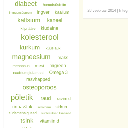
diabeet
homotsüsteiin
28 veebruar 2014
|
Integ
ingver
kaalium
immuunsüsteem
kaltsium
kaneel
kiudaine
kilpnääre
kolesterool
kurkum
küüslauk
magneesium
maks
migreen
mesi
menopaus
Omega 3
naatriumglutamaat
rasvhapped
osteoporoos
põletik
raud
ravimid
rinnavähk
sidrun
serotoniin
südamehaigused
sünteetilised lisaained
tsink
vitamiinid