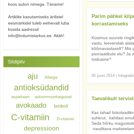
koos autori nimega. Täname!
Parim pähkel kilp
Artiklite kasutamiseks ärilistel
eesmärkidel tuleb eelnevalt luba
korrastamiseks
küsida aadressil
info@toitumistarkus.ee. Aitäh!
Küsimus suurele ringil
vastu, leevendab alat
kõõmavastaselt? Mis p
psoriaatikute elu? Ja 
toiduaine?
Sildipilv
aju
05 juuni 2014
|
Integrati
Allergia
antioksüdandid
aspartaam
autoimmuunhaigused
Taevalikult tervis
avokaado
brokoli
Kas tahad šokolaadikre
C-vitamiin
suhkrut, kahtlasi emulg
D-vitamiin
Seda hõrku magustoitu
depressioon
nauditava maitseelamus