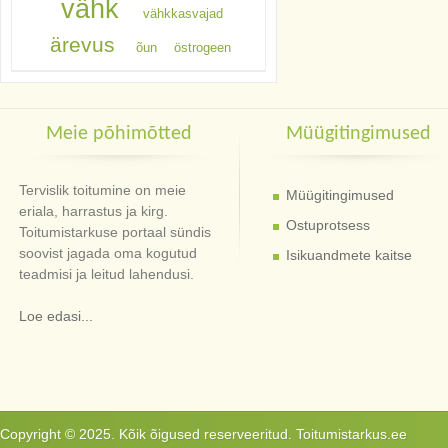
vähk
vähkkasvajad
ärevus
õun
östrogeen
Meie põhimõtted
Müügitingimused
Tervislik toitumine on meie
Müügitingimused
eriala, harrastus ja kirg.
Ostuprotsess
Toitumistarkuse portaal sündis
soovist jagada oma kogutud
Isikuandmete kaitse
teadmisi ja leitud lahendusi.
Loe edasi...
Copyright © 2025. Kõik õigused reserveeritud. Toitumistarkus.ee