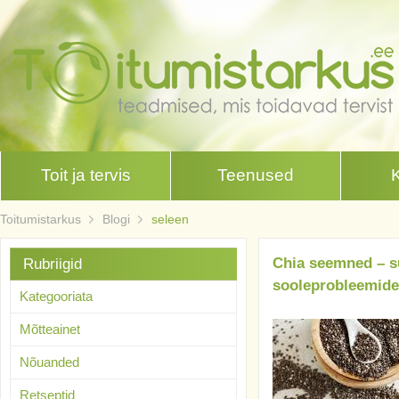
Toit ja tervis
Teenused
Toitumistarkus
Blogi
seleen
Chia seemned – su
Rubriigid
sooleprobleemid
Kategooriata
Mõtteainet
Nõuanded
Retseptid