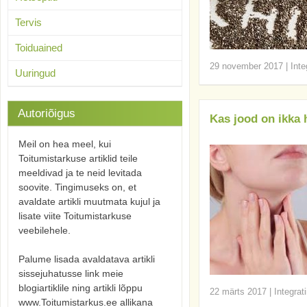
Tervis
Toiduained
29 november 2017
|
Inte
Uuringud
Autoriõigus
Kas jood on ikka 
Meil on hea meel, kui
Toitumistarkuse artiklid teile
meeldivad ja te neid levitada
soovite. Tingimuseks on, et
avaldate artikli muutmata kujul ja
lisate viite Toitumistarkuse
veebilehele.
Palume lisada avaldatava artikli
sissejuhatusse link meie
blogiartiklile ning artikli lõppu
22 märts 2017
|
Integrat
www.Toitumistarkus.ee allikana