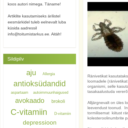
koos autori nimega. Täname!
Artiklite kasutamiseks ärilistel
eesmärkidel tuleb eelnevalt luba
küsida aadressil
info@toitumistarkus.ee. Aitäh!
Sildipilv
aju
Allergia
Ränivetikat kasutataks
loomadele (ränivetikat
antioksüdandid
organismi, selle kasu
tasakaalustuda vererõh
aspartaam
autoimmuunhaigused
avokaado
brokoli
Alljärgnevalt on üles l
leevendust toonud. Info
C-vitamiin
tormilisemat kiitust r
D-vitamiin
kolesteroolinumbrite 
depressioon