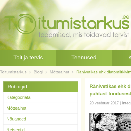
Toit ja tervis
Teenused
Toitumistarkus
Blogi
Mõtteainet
Ränivetikas ehk diatomiitkivi
Ränivetikas ehk d
Rubriigid
puhtast looduses
Kategooriata
20 veebruar 2017
|
Integ
Mõtteainet
Nõuanded
Retseptid