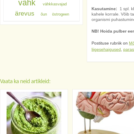
vähk
vähkkasvajad
Kasutamine:
1 spl. 
ärevus
kahele korrale. Võib t
õun
östrogeen
organismi puhastumine
NB! Hoida pulber eem
Postituse rubriik on
Mõ
liigesehaigused
,
paras
Vaata ka neid artikleid: