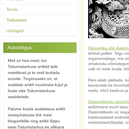
Tervis
Toiduained
Uuringud
Autoriõigus
Ränivetika ehk diatomi
tehtud pulber. Tegu o
organismidega, mis sis
Meil on hea meel, kui
omakorda võtmetegurik
Toitumistarkuse artiklid teile
valk nii meie luude, k
meeldivad ja te neid levitada
soovite. Tingimuseks on, et
Räni aitab säilitada k
avaldate artikli muutmata kujul ja
leevendab ka bronhiidi
neelu, kõri) kaebusi ja
lisate viite Toitumistarkuse
veebilehele.
Diatomiitkivimi amorfn
tarbimisest suurt kasu
Palume lisada avaldatava artikli
Diatomiitkivim on nega
sissejuhatusse link meie
bakteriaalseid endotok
blogiartiklile ning artikli lõppu
metüülelavhõbedat, org
www.Toitumistarkus.ee allikana