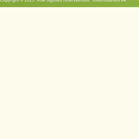
Copyright © 2025. Kõik õigused reserveeritud. Toitumistarkus.ee