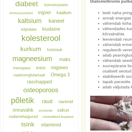
Diatomiitkivimi pulbe
diabeet
homotsüsteiin
ingver
kaalium
teeb naha prin
immuunsüsteem
annab energiat 
kaltsium
kaneel
vähendab köha n
kiudaine
vähendades kuu
kilpnääre
kõrvalnähte.
kolesterool
leevendab reuma
vähendab erinev
kurkum
küüslauk
reguleerib vere
aitab pearinglu
magneesium
maks
vähendab seedetr
suurepärane lis
migreen
mesi
menopaus
osaliselt seotud
Omega 3
naatriumglutamaat
stabiliseerib so
rasvhapped
tapab parasiite,
aitab väljutada 
osteoporoos
põletik
raud
ravimid
rinnavähk
sidrun
serotoniin
südamehaigused
sünteetilised lisaained
tsink
vitamiinid