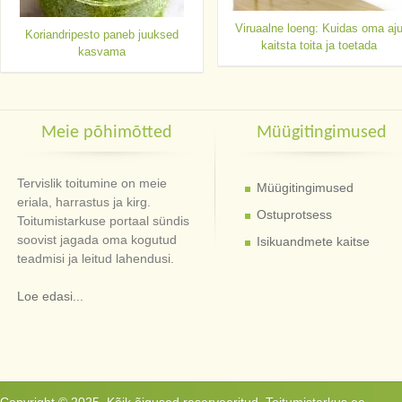
Viruaalne loeng: Kuidas oma aj
Koriandripesto paneb juuksed
kaitsta toita ja toetada
kasvama
Meie põhimõtted
Müügitingimused
Tervislik toitumine on meie
Müügitingimused
eriala, harrastus ja kirg.
Ostuprotsess
Toitumistarkuse portaal sündis
soovist jagada oma kogutud
Isikuandmete kaitse
teadmisi ja leitud lahendusi.
Loe edasi...