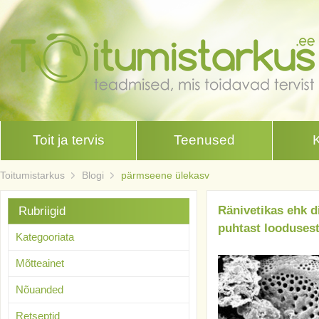
Toit ja tervis
Teenused
Toitumistarkus
Blogi
pärmseene ülekasv
Ränivetikas ehk d
Rubriigid
puhtast looduses
Kategooriata
Mõtteainet
Nõuanded
Retseptid