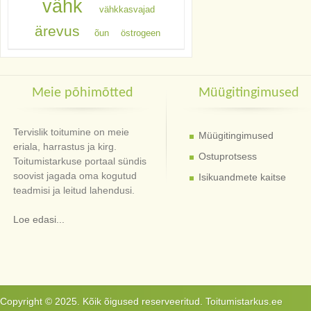
vähk
vähkkasvajad
ärevus
õun
östrogeen
Meie põhimõtted
Müügitingimused
Tervislik toitumine on meie
Müügitingimused
eriala, harrastus ja kirg.
Ostuprotsess
Toitumistarkuse portaal sündis
soovist jagada oma kogutud
Isikuandmete kaitse
teadmisi ja leitud lahendusi.
Loe edasi...
Copyright © 2025. Kõik õigused reserveeritud. Toitumistarkus.ee