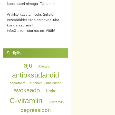
koos autori nimega. Täname!
Artiklite kasutamiseks ärilistel
eesmärkidel tuleb eelnevalt luba
küsida aadressil
info@toitumistarkus.ee. Aitäh!
Sildipilv
aju
Allergia
antioksüdandid
aspartaam
autoimmuunhaigused
avokaado
brokoli
C-vitamiin
D-vitamiin
depressioon