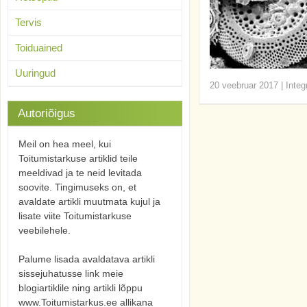
Tervis
Toiduained
Uuringud
20 veebruar 2017
|
Integ
Autoriõigus
Meil on hea meel, kui
Toitumistarkuse artiklid teile
meeldivad ja te neid levitada
soovite. Tingimuseks on, et
avaldate artikli muutmata kujul ja
lisate viite Toitumistarkuse
veebilehele.
Palume lisada avaldatava artikli
sissejuhatusse link meie
blogiartiklile ning artikli lõppu
www.Toitumistarkus.ee allikana