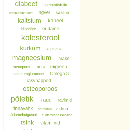
diabeet
homotsüsteiin
ingver
kaalium
immuunsüsteem
kaltsium
kaneel
kiudaine
kilpnääre
kolesterool
kurkum
küüslauk
magneesium
maks
migreen
mesi
menopaus
Omega 3
naatriumglutamaat
rasvhapped
osteoporoos
põletik
raud
ravimid
rinnavähk
sidrun
serotoniin
südamehaigused
sünteetilised lisaained
tsink
vitamiinid