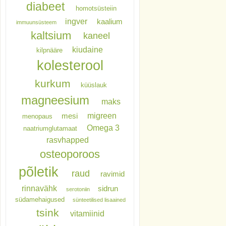
diabeet
homotsüsteiin
ingver
kaalium
immuunsüsteem
kaltsium
kaneel
kiudaine
kilpnääre
kolesterool
kurkum
küüslauk
magneesium
maks
migreen
mesi
menopaus
Omega 3
naatriumglutamaat
rasvhapped
osteoporoos
põletik
raud
ravimid
rinnavähk
sidrun
serotoniin
südamehaigused
sünteetilised lisaained
tsink
vitamiinid