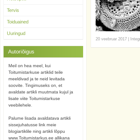
Tervis
Toiduained
Uuringud
20 veebruar 2017
|
Integ
Autoriõigus
Meil on hea meel, kui
Toitumistarkuse artiklid teile
meeldivad ja te neid levitada
soovite. Tingimuseks on, et
avaldate artikli muutmata kujul ja
lisate viite Toitumistarkuse
veebilehele.
Palume lisada avaldatava artikli
sissejuhatusse link meie
blogiartiklile ning artikli lõppu
www.Toitumistarkus.ee allikana