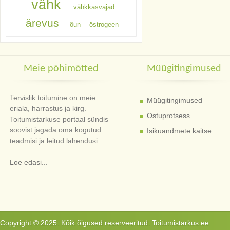
vähk
vähkkasvajad
ärevus
õun
östrogeen
Meie põhimõtted
Müügitingimused
Tervislik toitumine on meie
Müügitingimused
eriala, harrastus ja kirg.
Ostuprotsess
Toitumistarkuse portaal sündis
soovist jagada oma kogutud
Isikuandmete kaitse
teadmisi ja leitud lahendusi.
Loe edasi...
Copyright © 2025. Kõik õigused reserveeritud. Toitumistarkus.ee