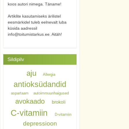
koos autori nimega. Täname!
Artiklite kasutamiseks ärilistel
eesmärkidel tuleb eelnevalt luba
küsida aadressil
info@toitumistarkus.ee. Aitäh!
Sildipilv
aju
Allergia
antioksüdandid
aspartaam
autoimmuunhaigused
avokaado
brokoli
C-vitamiin
D-vitamiin
depressioon