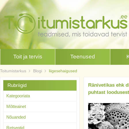
Toit ja tervis
Teenused
Toitumistarkus
Blogi
liigesehaigused
Ränivetikas ehk d
Rubriigid
puhtast looduses
Kategooriata
Mõtteainet
Nõuanded
Retseptid