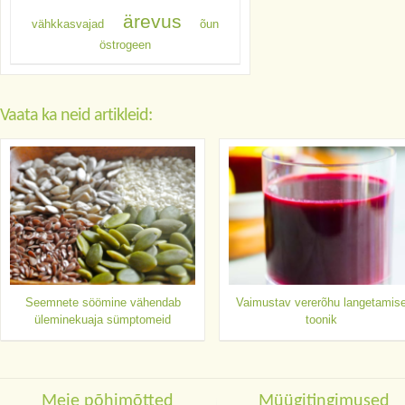
ärevus
vähkkasvajad
õun
östrogeen
Vaata ka neid artikleid:
Seemnete söömine vähendab
Vaimustav vererõhu langetamis
üleminekuaja sümptomeid
toonik
Meie põhimõtted
Müügitingimused