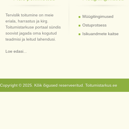
Tervislik toitumine on meie
Müügitingimused
eriala, harrastus ja kirg.
Ostuprotsess
Toitumistarkuse portaal sündis
soovist jagada oma kogutud
Isikuandmete kaitse
teadmisi ja leitud lahendusi.
Loe edasi...
Copyright © 2025. Kõik õigused reserveeritud. Toitumistarkus.ee