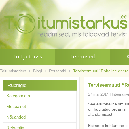
Toit ja tervis
Teenused
Toitumistarkus
Blogi
Retseptid
Tervisesmuuti “Roheline energ
Tervisesmuuti “R
Rubriigid
27 mai 2014
|
Integratii
Kategooriata
See erkroheline smuut
Mõtteainet
on huvitatud organism
alandamisest.
Nõuanded
Esimene kohtumine tek
Retseptid