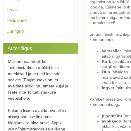
tegemist on kas läbilõ
joogiga. Esimene lonks
Tervis
smuuti on aromaatne,
maitsebuketiga, mõnus
Toiduained
– tahaks veel!
Uuringud
Smuutimeistri mahlapre
komponendid
Autoriõigus
Varsseller
(sis
aitab organismi
Meil on hea meel, kui
Kurk
(sisaldab r
kurgil on diuree
Toitumistarkuse artiklid teile
Õun
(sisaldab ri
meeldivad ja te neid levitada
mis aitavad säil
soovite. Tingimuseks on, et
imab toksiine, s
avaldate artikli muutmata kujul ja
Ingver
(stimulee
lisate viite Toitumistarkuse
veebilehele.
Värskelt pressitud roh
komponentidega:
Palume lisada avaldatava artikli
piparmünt
(ant
sissejuhatusse link meie
avokaado
(toit
blogiartiklile ning artikli lõppu
rikkalikult vitam
www.Toitumistarkus.ee allikana