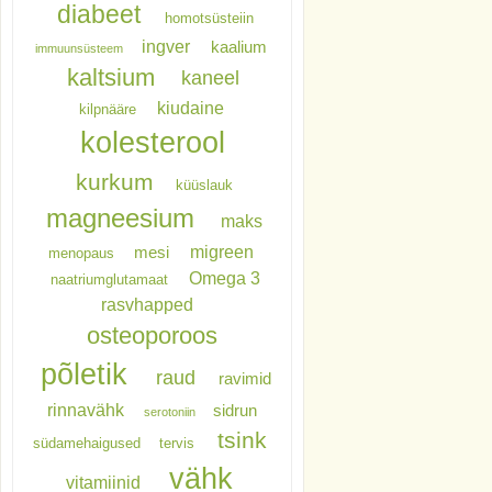
diabeet
homotsüsteiin
ingver
kaalium
immuunsüsteem
kaltsium
kaneel
kiudaine
kilpnääre
kolesterool
kurkum
küüslauk
magneesium
maks
migreen
mesi
menopaus
Omega 3
naatriumglutamaat
rasvhapped
osteoporoos
põletik
raud
ravimid
rinnavähk
sidrun
serotoniin
tsink
südamehaigused
tervis
vähk
vitamiinid