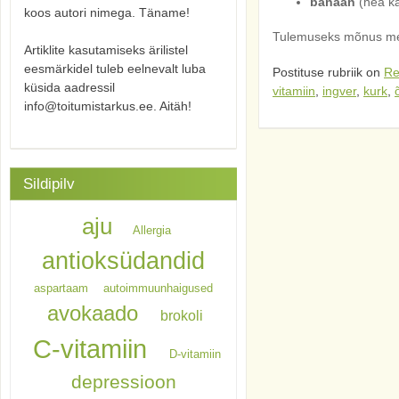
banaan
(hea ka
koos autori nimega. Täname!
Tulemuseks mõnus meeli
Artiklite kasutamiseks ärilistel
eesmärkidel tuleb eelnevalt luba
Postituse rubriik on
Re
küsida aadressil
vitamiin
,
ingver
,
kurk
,
info@toitumistarkus.ee. Aitäh!
Sildipilv
aju
Allergia
antioksüdandid
aspartaam
autoimmuunhaigused
avokaado
brokoli
C-vitamiin
D-vitamiin
depressioon