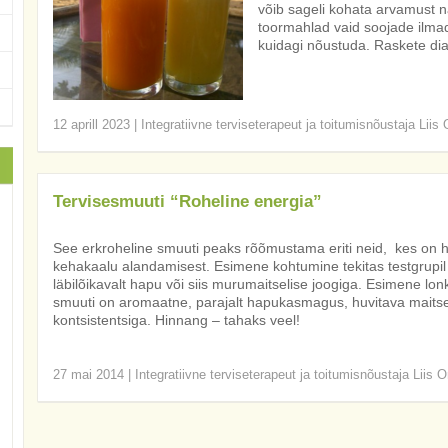
võib sageli kohata arvamust 
toormahlad vaid soojade ilmad
kuidagi nõustuda. Raskete di
12 aprill 2023
|
Integratiivne terviseterapeut ja toitumisnõustaja Liis
Tervisesmuuti “Roheline energia”
See erkroheline smuuti peaks rõõmustama eriti neid, kes on h
kehakaalu alandamisest. Esimene kohtumine tekitas testgrupil
läbilõikavalt hapu või siis murumaitselise joogiga. Esimene lon
smuuti on aromaatne, parajalt hapukasmagus, huvitava maits
kontsistentsiga. Hinnang – tahaks veel!
27 mai 2014
|
Integratiivne terviseterapeut ja toitumisnõustaja Liis O