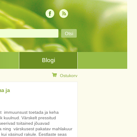
Blogi
Ostukorv
a ja
st immuunsust toetada ja keha
k kuulnud. Värskelt pressitud
eerivad toitained jõuavad
ga ning värskusest pakatav mahlakuur
 kui väsinud rakule. Eestlaste seas