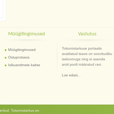
Müügitingimused
Vastutus
Toitumistarkuse portaalis
Müügitingimused
avaldatud teave on soovitusliku
Ostuprotsess
iseloomuga ning ei asenda
arsti poolt määratud ravi.
Isikuandmete kaitse
Loe edasi...
ritud. Toitumistarkus.ee