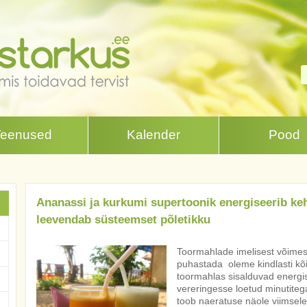
Teenused
Kalender
Pood
Ananassi ja kurkumi supertoonik energiseerib keh
leevendab süsteemset põletikku
Toormahlade imelisest võime
puhastada oleme kindlasti kõi
toormahlas sisalduvad energis
vereringesse loetud minutite
toob naeratuse näole viimsele