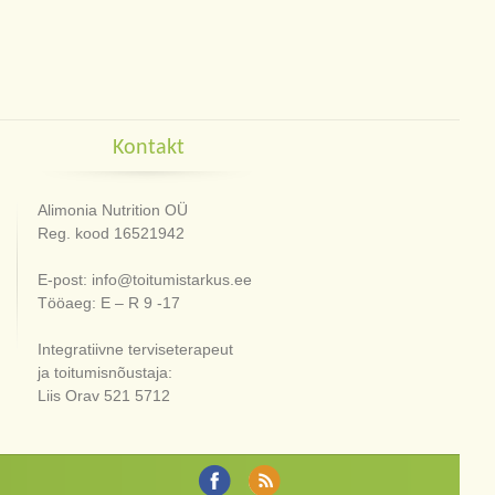
Kontakt
Alimonia Nutrition OÜ
Reg. kood 16521942
E-post: info@toitumistarkus.ee
Tööaeg: E – R 9 -17
Integratiivne terviseterapeut
ja toitumisnõustaja:
Liis Orav 521 5712