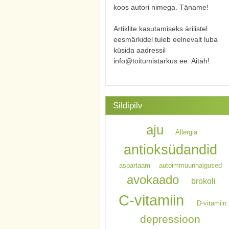
koos autori nimega. Täname!
Artiklite kasutamiseks ärilistel
eesmärkidel tuleb eelnevalt luba
küsida aadressil
info@toitumistarkus.ee. Aitäh!
Sildipilv
aju
Allergia
antioksüdandid
aspartaam
autoimmuunhaigused
avokaado
brokoli
C-vitamiin
D-vitamiin
depressioon