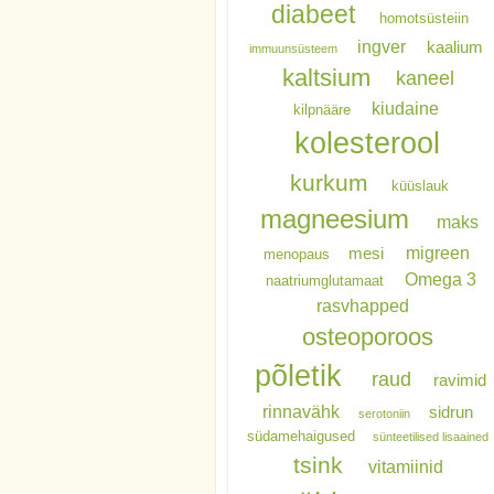
diabeet
homotsüsteiin
ingver
kaalium
immuunsüsteem
kaltsium
kaneel
kiudaine
kilpnääre
kolesterool
kurkum
küüslauk
magneesium
maks
migreen
mesi
menopaus
Omega 3
naatriumglutamaat
rasvhapped
osteoporoos
põletik
raud
ravimid
rinnavähk
sidrun
serotoniin
südamehaigused
sünteetilised lisaained
tsink
vitamiinid