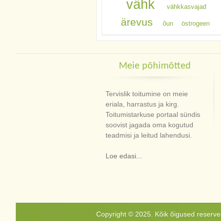
vähk
vähkkasvajad
ärevus
õun
östrogeen
Meie põhimõtted
Tervislik toitumine on meie
eriala, harrastus ja kirg.
Toitumistarkuse portaal sündis
soovist jagada oma kogutud
teadmisi ja leitud lahendusi.
Loe edasi...
Copyright © 2025. Kõik õigused reservee