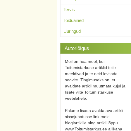
Tervis
Toiduained
Uuringud
Autoriõigus
Meil on hea meel, kui
Toitumistarkuse artiklid teile
meeldivad ja te neid levitada
soovite. Tingimuseks on, et
avaldate artikli muutmata kujul ja
lisate viite Toitumistarkuse
veebilehele.
Palume lisada avaldatava artikli
sissejuhatusse link meie
blogiartiklile ning artikli lõppu
www.Toitumistarkus.ee allikana