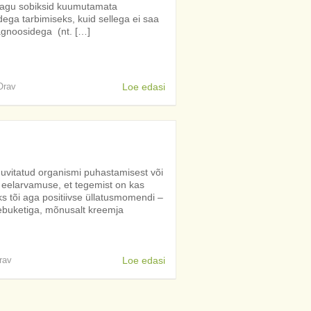
nagu sobiksid kuumutamata
ega tarbimiseks, kuid sellega ei saa
agnoosidega (nt. […]
 Orav
Loe edasi
uvitatud organismi puhastamisest või
 eelarvamuse, et tegemist on kas
ks tõi aga positiivse üllatusmomendi –
ebuketiga, mõnusalt kreemja
rav
Loe edasi