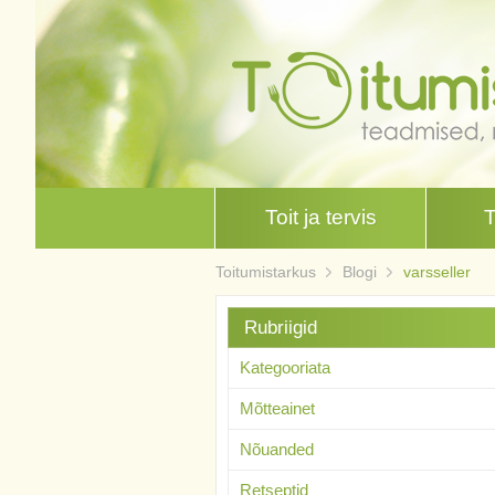
Toit ja tervis
Toitumistarkus
Blogi
varsseller
Rubriigid
Kategooriata
Mõtteainet
Nõuanded
Retseptid