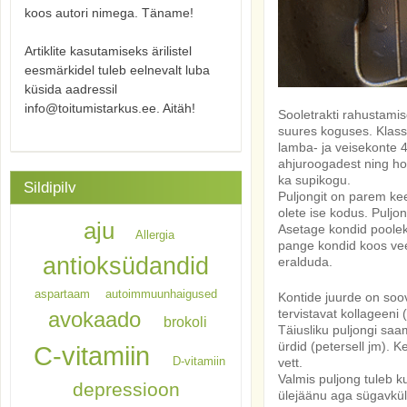
koos autori nimega. Täname!
Artiklite kasutamiseks ärilistel
eesmärkidel tuleb eelnevalt luba
küsida aadressil
info@toitumistarkus.ee. Aitäh!
Sooletrakti rahustamis
suures koguses. Klassi
lamba- ja veisekonte 
ahjuroogadest ning ho
ka supikogu.
Sildipilv
Puljongit on parem ke
olete ise kodus. Puljon
aju
Asetage kondid pooleks
Allergia
pange kondid koos vee
antioksüdandid
eralduda.
aspartaam
autoimmuunhaigused
Kontide juurde on soo
tervistavat kollageeni 
avokaado
brokoli
Täiusliku puljongi saa
ürdid (petersell jm). K
C-vitamiin
D-vitamiin
vett.
Valmis puljong tuleb 
depressioon
ülejäänu aga sügavkül