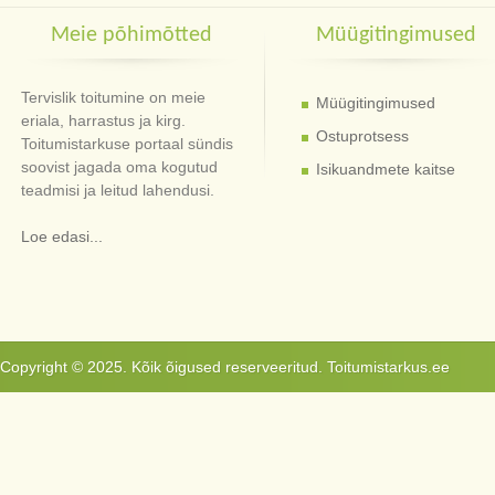
Meie põhimõtted
Müügitingimused
Tervislik toitumine on meie
Müügitingimused
eriala, harrastus ja kirg.
Ostuprotsess
Toitumistarkuse portaal sündis
soovist jagada oma kogutud
Isikuandmete kaitse
teadmisi ja leitud lahendusi.
Loe edasi...
Copyright © 2025. Kõik õigused reserveeritud. Toitumistarkus.ee