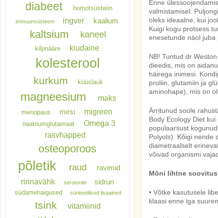
Enne ülessoojendamist
diabeet
homotsüsteiin
valmistamisel. Puljongi
oleks ideaalne, kui jo
ingver
kaalium
immuunsüsteem
Kuigi kogu protsess t
kaltsium
kaneel
enesetunde näol juba 
kiudaine
kilpnääre
NB! Tuntud dr Weston 
kolesterool
dieedis, mis on aidanu
häirega inimesi. Kondi
kurkum
küüslauk
proliin, glutamiin ja 
aminohape), mis on ol
magneesium
maks
Ärritunud soole rahust
migreen
mesi
menopaus
Body Ecology Diet kui
Omega 3
naatriumglutamaat
populaarsust kogunud
rasvhapped
Polyols). Kõigi nende 
diametraalselt erineva
osteoporoos
võivad organismi vaja
põletik
raud
ravimid
Mõni lihtne soovitus
rinnavähk
sidrun
serotoniin
• Võtke kasutusele lib
südamehaigused
sünteetilised lisaained
klaasi enne iga suure
tsink
vitamiinid