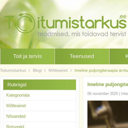
Toit ja tervis
Teenused
Toitumistarkus
Blogi
Mõtteainet
Imeline puljongiteraapia ärri
Imeline puljongit
Rubriigid
06 november 2025
|
Inte
Kategooriata
Mõtteainet
Nõuanded
Retseptid