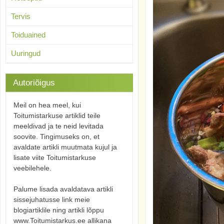
Tervis
Toiduained
Uuringud
Autoriõigus
Meil on hea meel, kui
Toitumistarkuse artiklid teile
meeldivad ja te neid levitada
soovite. Tingimuseks on, et
avaldate artikli muutmata kujul ja
lisate viite Toitumistarkuse
veebilehele.
Palume lisada avaldatava artikli
sissejuhatusse link meie
blogiartiklile ning artikli lõppu
www.Toitumistarkus.ee allikana