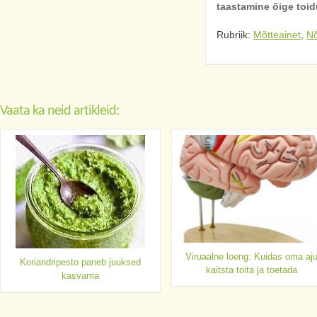
taastamine õige toid
Rubriik:
Mõtteainet
,
N
Vaata ka neid artikleid:
Viruaalne loeng: Kuidas oma aj
Koriandripesto paneb juuksed
kaitsta toita ja toetada
kasvama