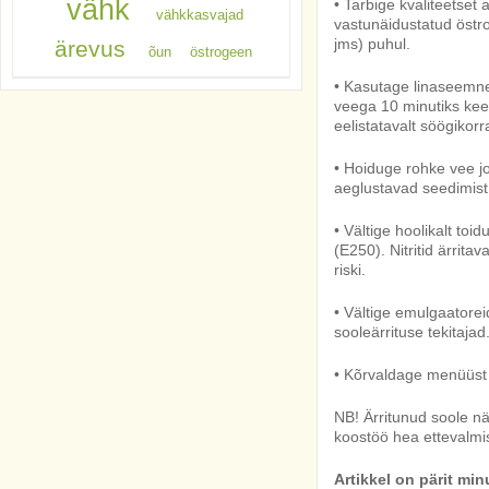
vähk
• Tarbige kvaliteetset
vähkkasvajad
vastunäidustatud östr
jms) puhul.
ärevus
õun
östrogeen
• Kasutage linaseemne
veega 10 minutiks keem
eelistatavalt söögikorr
• Hoiduge rohke vee jo
aeglustavad seedimist
• Vältige hoolikalt toidu
(E250). Nitritid ärrit
riski.
• Vältige emulgaatore
sooleärrituse tekitajad
• Kõrvaldage menüüst 
NB! Ärritunud soole nä
koostöö hea ettevalmi
Artikkel on pärit mi