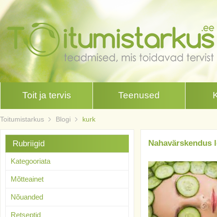
Toit ja tervis
Teenused
Toitumistarkus
Blogi
kurk
Nahavärskendus 
Rubriigid
Kategooriata
Mõtteainet
Nõuanded
Retseptid