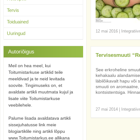
Tervis
Toiduained
12 mai 2016
|
Integratii
Uuringud
Autoriõigus
Tervisesmuuti “R
Meil on hea meel, kui
See erkroheline smuut
Toitumistarkuse artiklid teile
kehakaalu alandamises
meeldivad ja te neid levitada
läbilõikavalt hapu või
soovite. Tingimuseks on, et
smuuti on aromaatne, 
avaldate artikli muutmata kujul ja
kontsistentsiga. Hinna
lisate viite Toitumistarkuse
veebilehele.
27 mai 2014
|
Integratii
Palume lisada avaldatava artikli
sissejuhatusse link meie
blogiartiklile ning artikli lõppu
www.Toitumistarkus.ee allikana