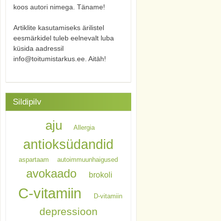
koos autori nimega. Täname!
Artiklite kasutamiseks ärilistel
eesmärkidel tuleb eelnevalt luba
küsida aadressil
info@toitumistarkus.ee. Aitäh!
Sildipilv
aju
Allergia
antioksüdandid
aspartaam
autoimmuunhaigused
avokaado
brokoli
C-vitamiin
D-vitamiin
depressioon