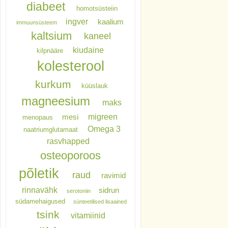
diabeet
homotsüsteiin
ingver
kaalium
immuunsüsteem
kaltsium
kaneel
kiudaine
kilpnääre
kolesterool
kurkum
küüslauk
magneesium
maks
migreen
mesi
menopaus
Omega 3
naatriumglutamaat
rasvhapped
osteoporoos
põletik
raud
ravimid
rinnavähk
sidrun
serotoniin
südamehaigused
sünteetilised lisaained
tsink
vitamiinid