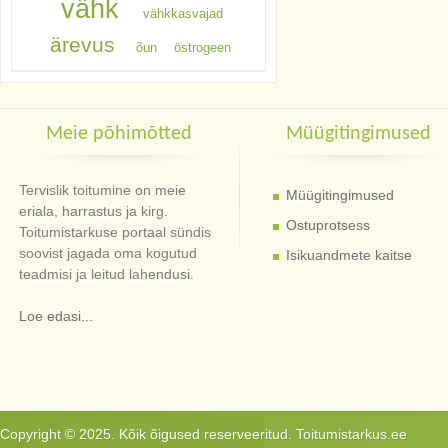
vähk
vähkkasvajad
ärevus
õun
östrogeen
Meie põhimõtted
Müügitingimused
Tervislik toitumine on meie
Müügitingimused
eriala, harrastus ja kirg.
Ostuprotsess
Toitumistarkuse portaal sündis
soovist jagada oma kogutud
Isikuandmete kaitse
teadmisi ja leitud lahendusi.
Loe edasi...
Copyright © 2025. Kõik õigused reserveeritud. Toitumistarkus.ee