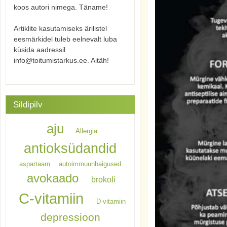
koos autori nimega. Täname!
Artiklite kasutamiseks ärilistel
eesmärkidel tuleb eelnevalt luba
küsida aadressil
info@toitumistarkus.ee. Aitäh!
Sildipilv
aju
Allergia
antioksüdandid
aspartaam
autoimmuunhaigused
avokaado
brokoli
C-vitamiin
D-vitamiin
depressioon