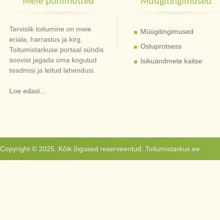
Meie põhimõtted
Müügitingimused
Tervislik toitumine on meie
Müügitingimused
eriala, harrastus ja kirg.
Ostuprotsess
Toitumistarkuse portaal sündis
soovist jagada oma kogutud
Isikuandmete kaitse
teadmisi ja leitud lahendusi.
Loe edasi...
Copyright © 2025. Kõik õigused reserveeritud. Toitumistarkus.ee