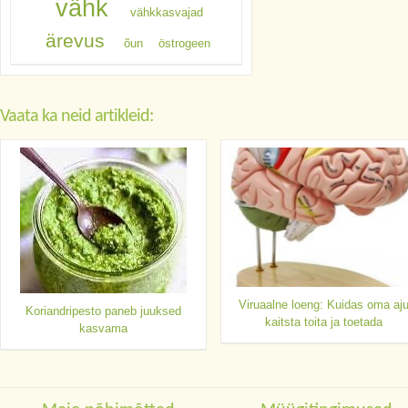
vähk
vähkkasvajad
ärevus
õun
östrogeen
Vaata ka neid artikleid:
Viruaalne loeng: Kuidas oma aj
Koriandripesto paneb juuksed
kaitsta toita ja toetada
kasvama