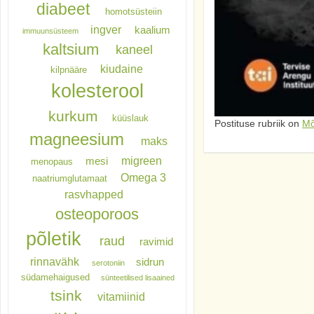
diabeet
homotsüsteiin
ingver
kaalium
immuunsüsteem
kaltsium
kaneel
kiudaine
kilpnääre
kolesterool
kurkum
küüslauk
Postituse rubriik on
Mõ
magneesium
maks
migreen
mesi
menopaus
Omega 3
naatriumglutamaat
rasvhapped
osteoporoos
põletik
raud
ravimid
rinnavähk
sidrun
serotoniin
südamehaigused
sünteetilised lisaained
tsink
vitamiinid