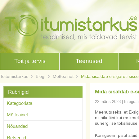
Toit ja tervis
Teenused
Toitumistarkus
Blogi
Mõtteainet
Mida sisaldab e-sigareti siss
Mida sisaldab e-s
Rubriigid
22 märts 2023
|
Integrat
Kategooriata
Meenutuseks, et E-siga
Mõtteainet
nii nikotiini kui raskm
sünergilise toksilisus
Nõuanded
Korrigeerin pisut slai
Retseptid