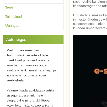
raskmetallid kui alumi
ksenoöstrogeenne toi
Tervis
Unustada ei maksa ka s
Toiduained
inimeste läheduses vi
suitsetamisest ülekand
Uuringud
kui teda ümbritsevatel
Autoriõigus
Meil on hea meel, kui
Toitumistarkuse artiklid teile
meeldivad ja te neid levitada
soovite. Tingimuseks on, et
avaldate artikli muutmata kujul ja
lisate viite Toitumistarkuse
veebilehele.
Palume lisada avaldatava artikli
sissejuhatusse link meie
blogiartiklile ning artikli lõppu
www.Toitumistarkus.ee allikana