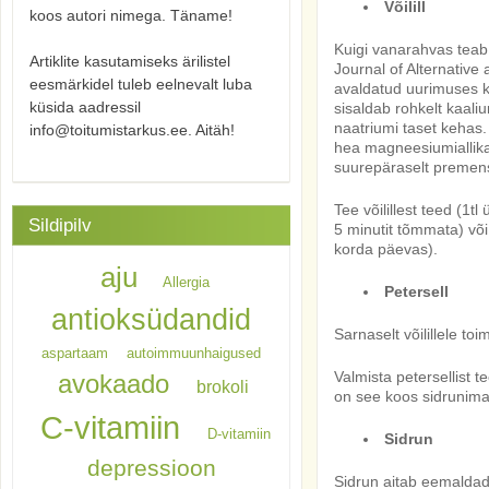
Võilill
koos autori nimega. Täname!
Kuigi vanarahvas teab 
Artiklite kasutamiseks ärilistel
Journal of Alternativ
eesmärkidel tuleb eelnevalt luba
avaldatud uurimuses ka
küsida aadressil
sisaldab rohkelt kaali
naatriumi taset kehas.
info@toitumistarkus.ee. Aitäh!
hea magneesiumiallika
suurepäraselt premens
Tee võilillest teed (1tl
Sildipilv
5 minutit tõmmata) või 
korda päevas).
aju
Allergia
Petersell
antioksüdandid
Sarnaselt võilillele to
aspartaam
autoimmuunhaigused
Valmista petersellist t
avokaado
brokoli
on see koos sidrunima
C-vitamiin
D-vitamiin
Sidrun
depressioon
Sidrun aitab eemaldad