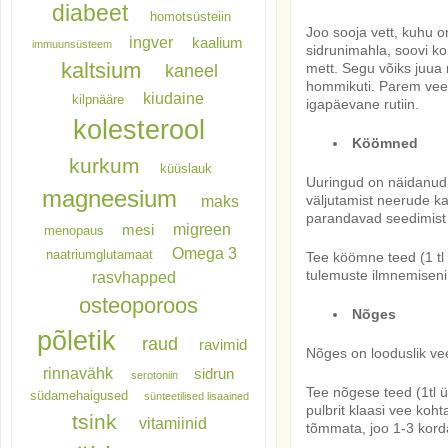
diabeet
homotsüsteiin
Joo sooja vett, kuhu on
ingver
kaalium
immuunsüsteem
sidrunimahla, soovi kor
kaltsium
mett. Segu võiks juua 
kaneel
hommikuti. Parem veel,
kiudaine
kilpnääre
igapäevane rutiin.
kolesterool
Köömned
kurkum
küüslauk
Uuringud on näidanud, 
magneesium
maks
väljutamist neerude k
parandavad seedimist 
migreen
mesi
menopaus
Omega 3
naatriumglutamaat
Tee köömne teed (1 tl
tulemuste ilmnemiseni
rasvhapped
osteoporoos
Nõges
põletik
raud
ravimid
Nõges on looduslik vee
rinnavähk
sidrun
serotoniin
Tee nõgese teed (1tl ü
südamehaigused
sünteetilised lisaained
pulbrit klaasi vee koht
tsink
vitamiinid
tõmmata, joo 1-3 kord