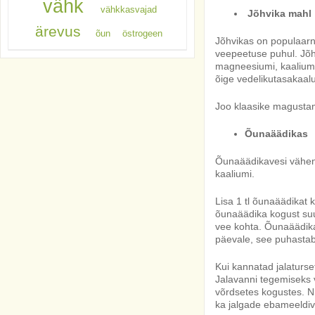
vähk
vähkkasvajad
Jõhvika mahl
ärevus
õun
östrogeen
Jõhvikas on populaar
veepeetuse puhul. Jõhv
magneesiumi, kaaliumi 
õige vedelikutasakaal
Joo klaasike magusta
Õunaäädikas
Õunaäädikavesi vähend
kaaliumi.
Lisa 1 tl õunaäädikat k
õunaäädika kogust suu
vee kohta. Õunaäädika
päevale, see puhastab
Kui kannatad jalaturse
Jalavanni tegemiseks 
võrdsetes kogustes. Ni
ka jalgade ebameeldiv