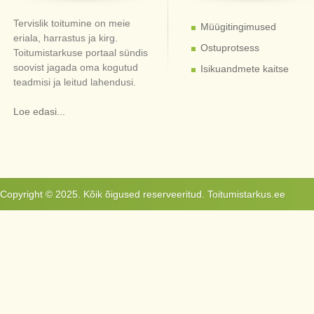
Tervislik toitumine on meie
Müügitingimused
eriala, harrastus ja kirg.
Ostuprotsess
Toitumistarkuse portaal sündis
soovist jagada oma kogutud
Isikuandmete kaitse
teadmisi ja leitud lahendusi.
Loe edasi...
Copyright © 2025. Kõik õigused reserveeritud. Toitumistarkus.ee