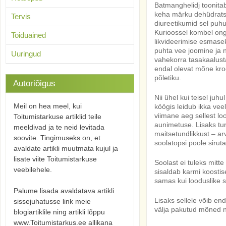
Batmanghelidj toonita
keha märku dehüdrats
Tervis
diureetikumid sel puhu
Kurioossel kombel on
Toiduained
likvideerimise esmase
puhta vee joomine ja n
Uuringud
vahekorra tasakaalusta
endal olevat mõne kro
põletiku.
Autoriõigus
Nii ühel kui teisel juh
Meil on hea meel, kui
köögis leidub ikka veel
viimane aeg sellest lo
Toitumistarkuse artiklid teile
aunimetuse. Lisaks tur
meeldivad ja te neid levitada
maitsetundlikkust – ar
soovite. Tingimuseks on, et
soolatopsi poole sirut
avaldate artikli muutmata kujul ja
lisate viite Toitumistarkuse
Soolast ei tuleks mitt
veebilehele.
sisaldab karmi koostis
samas kui looduslike 
Palume lisada avaldatava artikli
Lisaks sellele võib en
sissejuhatusse link meie
välja pakutud mõned n
blogiartiklile ning artikli lõppu
www.Toitumistarkus.ee allikana