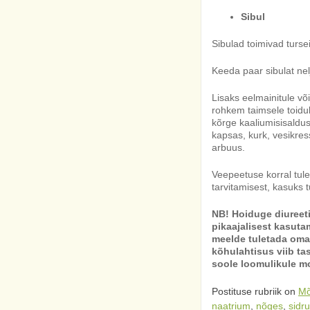
Sibul
Sibulad toimivad turse
Keeda paar sibulat nelj
Lisaks eelmainitule v
rohkem taimsele toidule
kõrge kaaliumisisalduse
kapsas, kurk, vesikres
arbuus.
Veepeetuse korral tule
tarvitamisest, kasuks t
NB! Hoiduge diureeti
pikaajalisest kasutam
meelde tuletada oma 
kõhulahtisus viib ta
soole loomulikule mo
Postituse rubriik on
Mõ
naatrium
,
nõges
,
sidr