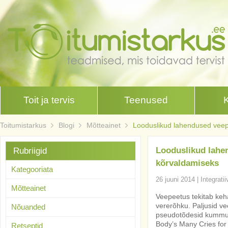
Toit ja tervis
Teenused
Toitumistarkus
Blogi
Mõtteainet
Looduslikud lahendused veep
Looduslikud lahe
Rubriigid
kõrvaldamiseks
Kategooriata
26 juuni 2014
|
Integrati
Mõtteainet
Veepeetus tekitab kehas
vererõhku. Paljusid v
Nõuanded
pseudotõdesid kummu
Body’s Many Cries for
Retseptid