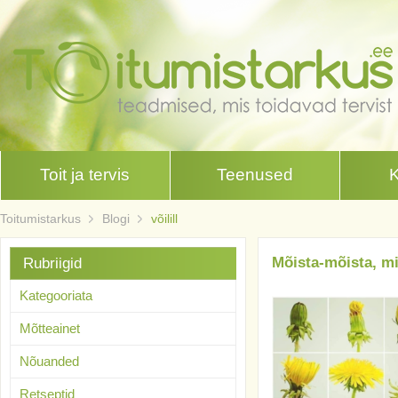
Toit ja tervis
Teenused
Toitumistarkus
Blogi
võilill
Mõista-mõista, mi
Rubriigid
Kategooriata
Mõtteainet
Nõuanded
Retseptid