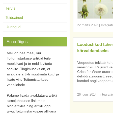
Tervis
Toiduained
22 märts 2023
|
Integrat
Uuringud
Autoriõigus
Looduslikud lahe
kõrvaldamiseks
Meil on hea meel, kui
Toitumistarkuse artiklid teile
Veepeetus tekitab kehas
meeldivad ja te neid levitada
vererõhku. Paljusid 
soovite. Tingimuseks on, et
Cries for Water autor
avaldate artikli muutmata kujul ja
dehüdratsioonist, seeg
lisate viite Toitumistarkuse
kombel ongi veepeetus
veebilehele.
26 juuni 2014
|
Integrati
Palume lisada avaldatava artikli
sissejuhatusse link meie
blogiartiklile ning artikli lõppu
www.Toitumistarkus.ee allikana