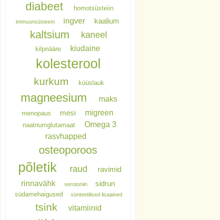
diabeet
homotsüsteiin
ingver
kaalium
immuunsüsteem
kaltsium
kaneel
kiudaine
kilpnääre
kolesterool
kurkum
küüslauk
magneesium
maks
migreen
mesi
menopaus
Omega 3
naatriumglutamaat
rasvhapped
osteoporoos
põletik
raud
ravimid
rinnavähk
sidrun
serotoniin
südamehaigused
sünteetilised lisaained
tsink
vitamiinid