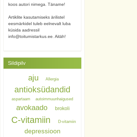
koos autori nimega. Täname!
Artiklite kasutamiseks ärilistel
eesmärkidel tuleb eelnevalt luba
küsida aadressil
info@toitumistarkus.ee. Aitäh!
Sildipilv
aju
Allergia
antioksüdandid
aspartaam
autoimmuunhaigused
avokaado
brokoli
C-vitamiin
D-vitamiin
depressioon