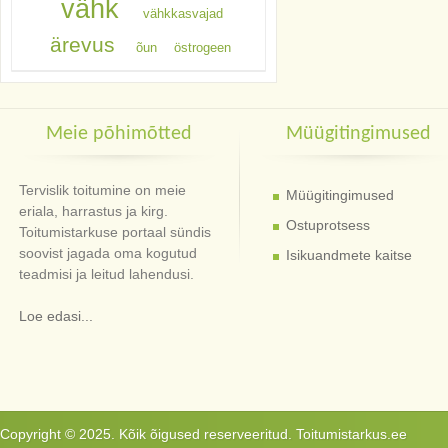
vähk
vähkkasvajad
ärevus
õun
östrogeen
Meie põhimõtted
Müügitingimused
Tervislik toitumine on meie
Müügitingimused
eriala, harrastus ja kirg.
Ostuprotsess
Toitumistarkuse portaal sündis
soovist jagada oma kogutud
Isikuandmete kaitse
teadmisi ja leitud lahendusi.
Loe edasi...
Copyright © 2025. Kõik õigused reserveeritud. Toitumistarkus.ee