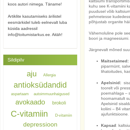
kaltsiumi transportimi
koos autori nimega. Täname!
kuhu see K-vitamiini k
puudusel võib kaltsiu
Artiklite kasutamiseks ärilistel
pehmetesse kudedesse
põhjustab organite häir
eesmärkidel tuleb eelnevalt luba
küsida aadressil
Vähemoluline pole see
info@toitumistarkus.ee. Aitäh!
boori ja magneesiumi.
Järgnevalt mõned suur
Sildipilv
Maitsetaimed:
piparmünt, salve
lihatoitudes, ka
aju
Allergia
Apelsinid:
sisa
antioksüdandid
toorelt või pres
poemahlaga – s
aspartaam
autoimmuunhaigused
hoomamatult su
avokaado
brokoli
Apelsinid sisa
koliini – B4 vita
C-vitamiin
ajufunktsioone.
D-vitamiin
depressioon
Kapsad
: kaltsi