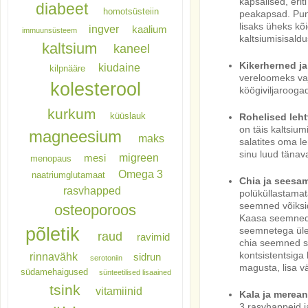
kapsalised, erit
diabeet
homotsüsteiin
peakapsad. Pun
lisaks üheks kõ
ingver
kaalium
immuunsüsteem
kaltsiumisisald
kaltsium
kaneel
Kikerherned j
kiudaine
kilpnääre
vereloomeks va
kolesterool
köögiviljaroogad
kurkum
küüslauk
Rohelised leht
on täis kaltsiu
magneesium
maks
salatites oma l
sinu luud tänav
migreen
mesi
menopaus
Omega 3
naatriumglutamaat
Chia ja seesa
rasvhapped
polüküllastamat
seemned võiksi
osteoporoos
Kaasa seemned 
põletik
seemnetega üle 
raud
ravimid
chia seemned s
kontsistentsiga
rinnavähk
sidrun
serotoniin
magusta, lisa 
südamehaigused
sünteetilised lisaained
tsink
vitamiinid
Kala ja merea
3 rasvhappeid j