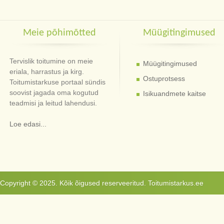
Meie põhimõtted
Müügitingimused
Tervislik toitumine on meie
Müügitingimused
eriala, harrastus ja kirg.
Ostuprotsess
Toitumistarkuse portaal sündis
soovist jagada oma kogutud
Isikuandmete kaitse
teadmisi ja leitud lahendusi.
Loe edasi...
Copyright © 2025. Kõik õigused reserveeritud. Toitumistarkus.ee