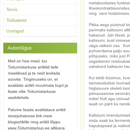
metaboolsetes funktsio
lihaskontraktsioonides
Tervis
ning vere hüübimises
Toiduained
Pikka aega püsinud ki
parimaks kaltsiumi al
Uuringud
hakanud. Jah tõesti, p
kaltsiumi, kuid inimes
väga väikest osa. Kuna
Autoriõigus
puhverdama palju suur
põhjuseks, miks just 
Meil on hea meel, kui
sagedamini reieluukae
vahekord kaltsiumi h
Toitumistarkuse artiklid teile
meeldivad ja te neid levitada
Kui tekib küsimus, ku
soovite. Tingimuseks on, et
taimetoiduliste loomad
avaldate artikli muutmata kujul ja
hiiglasuure skeleti ka
lisate viite Toitumistarkuse
piimasaamise eesmärgi
veebilehele.
mitte! Küll aga söövad n
sealt on pärit ka nend
Palume lisada avaldatava artikli
Kaltsiumi imendumiseks
sissejuhatusse link meie
mida saab ka fermente
blogiartiklile ning artikli lõppu
hapukapsast ja nattost
www.Toitumistarkus.ee allikana