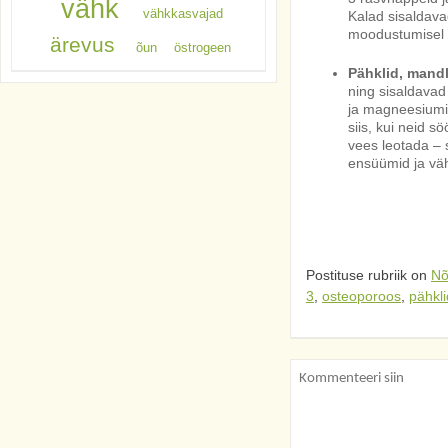
vähk
vähkkasvajad
Kalad sisaldavad 
moodustumisel s
ärevus
õun
östrogeen
Pähklid, mandl
ning sisaldavad 
ja magneesiumi
siis, kui neid s
vees leotada – 
ensüümid ja väh
Postituse rubriik on
Nõ
3
,
osteoporoos
,
pähkli