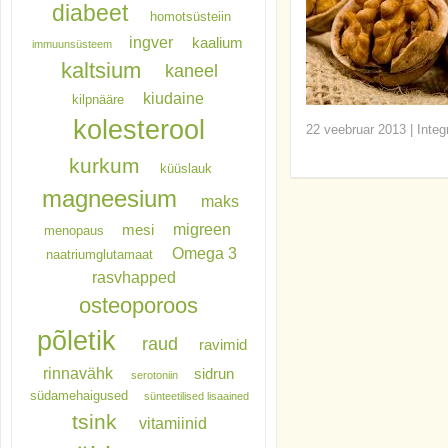
diabeet
homotsüsteiin
ingver
kaalium
immuunsüsteem
kaltsium
kaneel
kiudaine
kilpnääre
kolesterool
22 veebruar 2013
|
Integ
kurkum
küüslauk
magneesium
maks
migreen
mesi
menopaus
Omega 3
naatriumglutamaat
rasvhapped
osteoporoos
põletik
raud
ravimid
rinnavähk
sidrun
serotoniin
südamehaigused
sünteetilised lisaained
tsink
vitamiinid