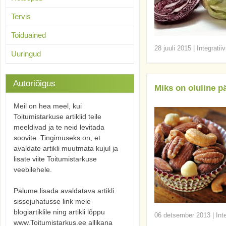
Tervis
Toiduained
28 juuli 2015
|
Integratii
Uuringud
Autoriõigus
Miks on oluline p
Meil on hea meel, kui
Toitumistarkuse artiklid teile
meeldivad ja te neid levitada
soovite. Tingimuseks on, et
avaldate artikli muutmata kujul ja
lisate viite Toitumistarkuse
veebilehele.
Palume lisada avaldatava artikli
sissejuhatusse link meie
blogiartiklile ning artikli lõppu
06 detsember 2013
|
Int
www.Toitumistarkus.ee allikana