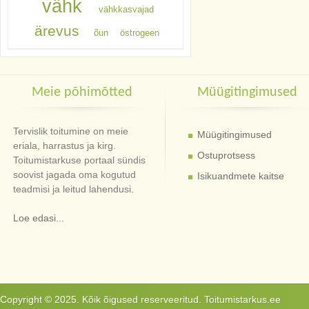
vähk
vähkkasvajad
ärevus
õun
östrogeen
Meie põhimõtted
Müügitingimused
Tervislik toitumine on meie
Müügitingimused
eriala, harrastus ja kirg.
Ostuprotsess
Toitumistarkuse portaal sündis
soovist jagada oma kogutud
Isikuandmete kaitse
teadmisi ja leitud lahendusi.
Loe edasi...
Copyright © 2025. Kõik õigused reserveeritud. Toitumistarkus.ee