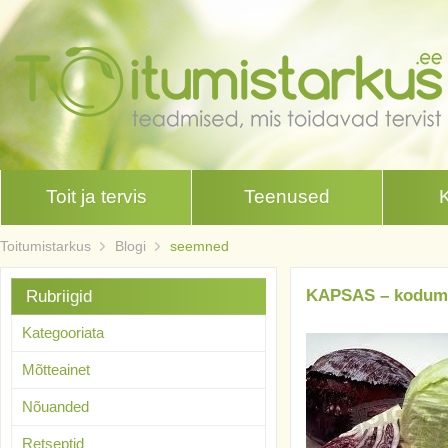
Toit ja tervis
Teenused
Toitumistarkus
Blogi
seemned
KAPSAS – koduma
Rubriigid
Kategooriata
Mõtteainet
Nõuanded
Retseptid