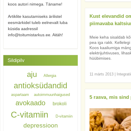
koos autori nimega. Täname!
Kust elevandid om
Artiklite kasutamiseks ärilistel
eesmärkidel tuleb eelnevalt luba
piimavaba kaltsium
küsida aadressil
info@toitumistarkus.ee. Aitäh!
Meie keha sisaldab kõi
pea iga rakk. Kelleleg
Koos kaaliumiga mängib
elektrijuhtivuses, lih
hüübimises.
Sildipilv
aju
11 märts 2013
|
Integrat
Allergia
antioksüdandid
aspartaam
autoimmuunhaigused
5 rasva, mis sind
avokaado
brokoli
C-vitamiin
D-vitamiin
depressioon