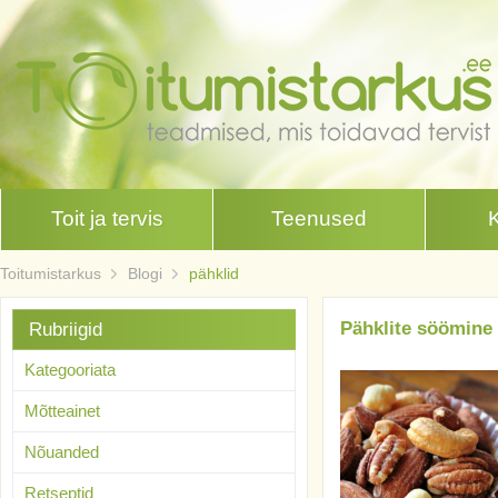
Toit ja tervis
Teenused
Toitumistarkus
Blogi
pähklid
Pähklite söömine 
Rubriigid
Kategooriata
Mõtteainet
Nõuanded
Retseptid