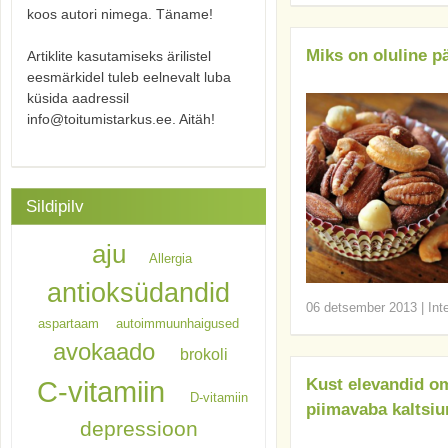
koos autori nimega. Täname!
Miks on oluline p
Artiklite kasutamiseks ärilistel
eesmärkidel tuleb eelnevalt luba
küsida aadressil
info@toitumistarkus.ee. Aitäh!
Sildipilv
aju
Allergia
antioksüdandid
06 detsember 2013
|
Int
aspartaam
autoimmuunhaigused
avokaado
brokoli
C-vitamiin
Kust elevandid om
D-vitamiin
piimavaba kaltsium
depressioon