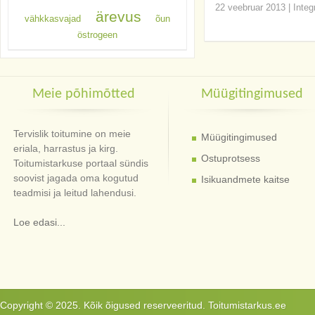
22 veebruar 2013
|
Integ
ärevus
vähkkasvajad
õun
östrogeen
Meie põhimõtted
Müügitingimused
Tervislik toitumine on meie
Müügitingimused
eriala, harrastus ja kirg.
Ostuprotsess
Toitumistarkuse portaal sündis
soovist jagada oma kogutud
Isikuandmete kaitse
teadmisi ja leitud lahendusi.
Loe edasi...
Copyright © 2025. Kõik õigused reserveeritud. Toitumistarkus.ee