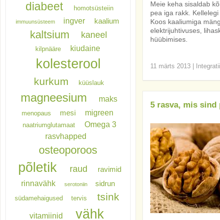
diabeet
Meie keha sisaldab kõi
homotsüsteiin
pea iga rakk. Kelleleg
ingver
kaalium
Koos kaaliumiga mängib
immuunsüsteem
elektrijuhtivuses, lih
kaltsium
kaneel
hüübimises.
kiudaine
kilpnääre
kolesterool
11 märts 2013
|
Integrat
kurkum
küüslauk
magneesium
maks
5 rasva, mis sind
migreen
mesi
menopaus
Omega 3
naatriumglutamaat
rasvhapped
osteoporoos
põletik
raud
ravimid
rinnavähk
sidrun
serotoniin
tsink
südamehaigused
tervis
vähk
vitamiinid