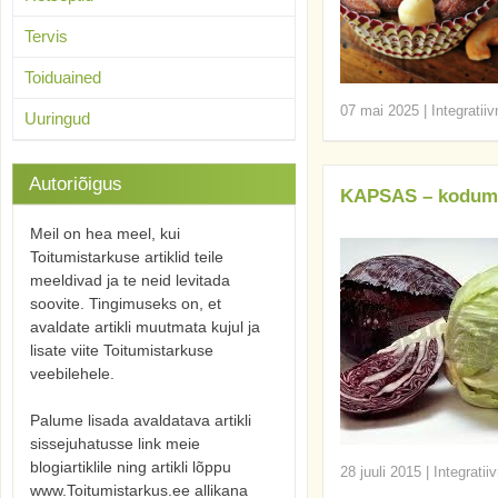
Tervis
Toiduained
07 mai 2025
|
Integratii
Uuringud
Autoriõigus
KAPSAS – koduma
Meil on hea meel, kui
Toitumistarkuse artiklid teile
meeldivad ja te neid levitada
soovite. Tingimuseks on, et
avaldate artikli muutmata kujul ja
lisate viite Toitumistarkuse
veebilehele.
Palume lisada avaldatava artikli
sissejuhatusse link meie
blogiartiklile ning artikli lõppu
28 juuli 2015
|
Integratii
www.Toitumistarkus.ee allikana