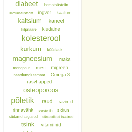
diabeet
homotsüsteiin
ingver
kaalium
immuunsüsteem
kaltsium
kaneel
kiudaine
kilpnääre
kolesterool
kurkum
küüslauk
magneesium
maks
migreen
mesi
menopaus
Omega 3
naatriumglutamaat
rasvhapped
osteoporoos
põletik
raud
ravimid
rinnavähk
sidrun
serotoniin
südamehaigused
sünteetilised lisaained
tsink
vitamiinid