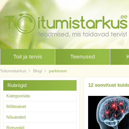
Toit ja tervis
Teenused
Toitumistarkus
Blogi
parkinson
12 soovitust kuida
Rubriigid
Kategooriata
Mõtteainet
Nõuanded
Retseptid