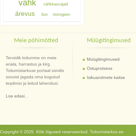
vähk
vähkkasvajad
ärevus
õun
östrogeen
Meie põhimõtted
Müügitingimused
Tervislik toitumine on meie
Müügitingimused
eriala, harrastus ja kirg.
Ostuprotsess
Toitumistarkuse portaal sündis
soovist jagada oma kogutud
Isikuandmete kaitse
teadmisi ja leitud lahendusi.
Loe edasi...
Copyright © 2025. Kõik õigused reserveeritud. Toitumistarkus.ee