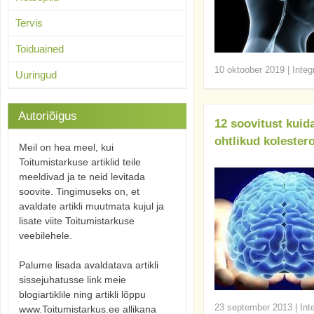
Tervis
Toiduained
10 oktoober 2019
|
Integ
Uuringud
Autoriõigus
12 soovitust kuid
ohtlikud kolester
Meil on hea meel, kui
Toitumistarkuse artiklid teile
meeldivad ja te neid levitada
soovite. Tingimuseks on, et
avaldate artikli muutmata kujul ja
lisate viite Toitumistarkuse
veebilehele.
Palume lisada avaldatava artikli
sissejuhatusse link meie
blogiartiklile ning artikli lõppu
23 september 2013
|
Int
www.Toitumistarkus.ee allikana