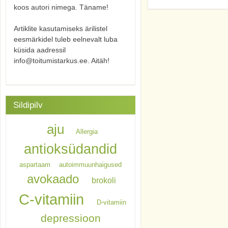
koos autori nimega. Täname!
Artiklite kasutamiseks ärilistel
eesmärkidel tuleb eelnevalt luba
küsida aadressil
info@toitumistarkus.ee. Aitäh!
Sildipilv
aju
Allergia
antioksüdandid
aspartaam
autoimmuunhaigused
avokaado
brokoli
C-vitamiin
D-vitamiin
depressioon