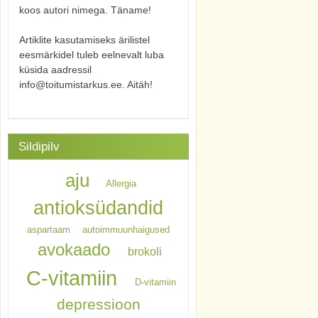
koos autori nimega. Täname!
Artiklite kasutamiseks ärilistel
eesmärkidel tuleb eelnevalt luba
küsida aadressil
info@toitumistarkus.ee. Aitäh!
Sildipilv
aju
Allergia
antioksüdandid
aspartaam
autoimmuunhaigused
avokaado
brokoli
C-vitamiin
D-vitamiin
depressioon