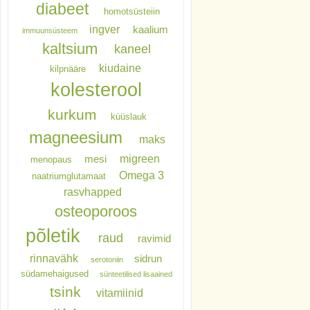
diabeet
homotsüsteiin
ingver
kaalium
immuunsüsteem
kaltsium
kaneel
kiudaine
kilpnääre
kolesterool
kurkum
küüslauk
magneesium
maks
migreen
mesi
menopaus
Omega 3
naatriumglutamaat
rasvhapped
osteoporoos
põletik
raud
ravimid
rinnavähk
sidrun
serotoniin
südamehaigused
sünteetilised lisaained
tsink
vitamiinid