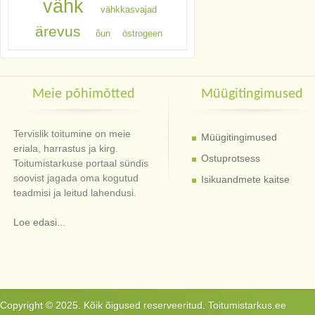
vähk
vähkkasvajad
ärevus
õun
östrogeen
Meie põhimõtted
Müügitingimused
Tervislik toitumine on meie
Müügitingimused
eriala, harrastus ja kirg.
Ostuprotsess
Toitumistarkuse portaal sündis
soovist jagada oma kogutud
Isikuandmete kaitse
teadmisi ja leitud lahendusi.
Loe edasi...
Copyright © 2025. Kõik õigused reserveeritud. Toitumistarkus.ee