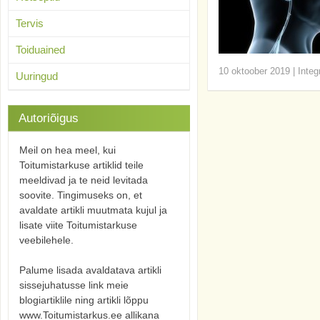
Tervis
Toiduained
10 oktoober 2019
|
Integ
Uuringud
Autoriõigus
Meil on hea meel, kui
Toitumistarkuse artiklid teile
meeldivad ja te neid levitada
soovite. Tingimuseks on, et
avaldate artikli muutmata kujul ja
lisate viite Toitumistarkuse
veebilehele.
Palume lisada avaldatava artikli
sissejuhatusse link meie
blogiartiklile ning artikli lõppu
www.Toitumistarkus.ee allikana