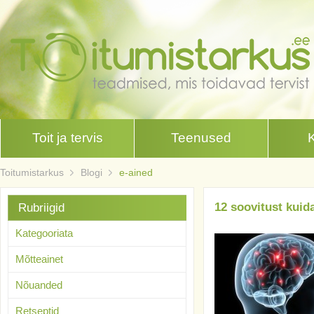
Toit ja tervis
Teenused
Toitumistarkus
Blogi
e-ained
12 soovitust kuida
Rubriigid
Kategooriata
Mõtteainet
Nõuanded
Retseptid