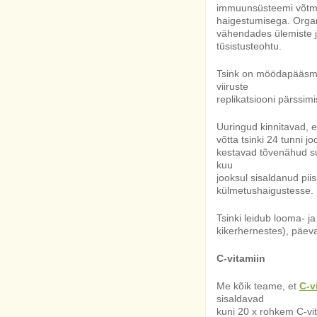
immuunsüsteemi võtme
haigestumisega. Organ
vähendades ülemiste ja
tüsistusteohtu.
Tsink on möödapääsmatu
viiruste
replikatsiooni pärssim
Uuringud kinnitavad, et
võtta tsinki 24 tunni 
kestavad tõvenähud su
kuu
jooksul sisaldanud pii
külmetushaigustesse.
Tsinki leidub looma- j
kikerhernestes), päeva
C-vitamiin
Me kõik teame, et
C-v
sisaldavad
kuni 20 x rohkem C-vit