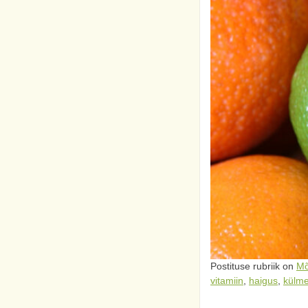
Postituse rubriik on
Mõ
vitamiin
,
haigus
,
külme