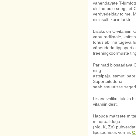
vahendavate T-lümfots
oluline pole seegi, et 
verdvedeldav toime. Mi
nii insulti kui infarkti.
Lisaks on C-vitamiin k
vabu radikaale, kaitst
tõhus abiline tugeva fü
vähendada tippsportlas
treeningkoormuste tin
Parimad biosaadava C-v
ning
astelpaju, samuti papri
Supertoitudena
saab smuutisse segada
Lisandivalikul tuleks h
vitamiinidest.
Hapude maitsete mitte
mineraalidega
(Mg, K, Zn) puhverdat
liposoomses vormis
C