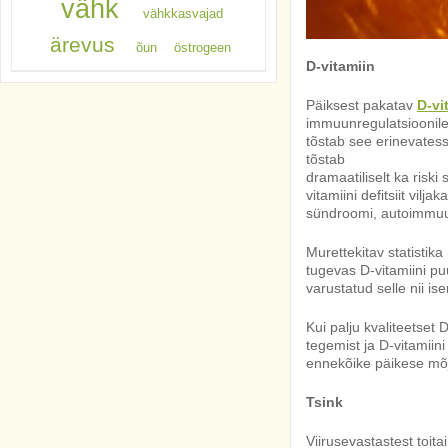
vähk
vähkkasvajad
ärevus
õun
östrogeen
D-vitamiin
Päiksest pakatav
D-vi
immuunregulatsioonile 
tõstab see erinevatesse
tõstab
dramaatiliselt ka riski
vitamiini defitsiit vi
sündroomi, autoimmuu
Murettekitav statisti
tugevas D-vitamiini pu
varustatud selle nii is
Kui palju kvaliteetset
tegemist ja D-vitamiin
ennekõike päikese mõju
Tsink
Viirusevastastest toit