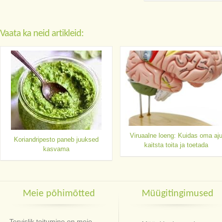
Vaata ka neid artikleid:
Viruaalne loeng: Kuidas oma aj
Koriandripesto paneb juuksed
kaitsta toita ja toetada
kasvama
Meie põhimõtted
Müügitingimused
Tervislik toitumine on meie