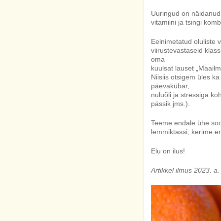
Uuringud on näidanud,
vitamiini ja tsingi kom
Eelnimetatud oluliste 
viirustevastaseid klas
oma
kuulsat lauset „Maailm
Niisiis otsigem üles k
päevakübar,
nuluõli ja stressiga 
pässik jms.).
Teeme endale ühe sooj
lemmiktassi, kerime e
Elu on ilus!
Artikkel ilmus 2023. a