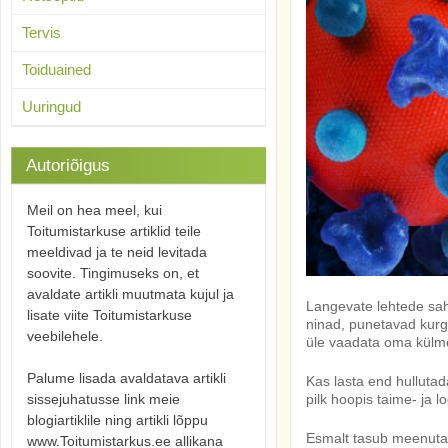
Tervis
Toiduained
Uuringud
Autoriõigus
Meil on hea meel, kui
Toitumistarkuse artiklid teile
meeldivad ja te neid levitada
soovite. Tingimuseks on, et
avaldate artikli muutmata kujul ja
Langevate lehtede sahi
lisate viite Toitumistarkuse
ninad, punetavad kurg
veebilehele.
üle vaadata oma külmet
Palume lisada avaldatava artikli
Kas lasta end hullutad
pilk hoopis taime- ja
sissejuhatusse link meie
blogiartiklile ning artikli lõppu
Esmalt tasub meenutad
www.Toitumistarkus.ee allikana