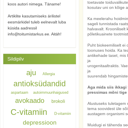
toetavate toiduvalikute
koos autori nimega. Täname!
kosutav uni on kõige 
Artiklite kasutamiseks ärilistel
Ka meelerahu hoidmine
eesmärkidel tuleb eelnevalt luba
sageli tunnistada raat
küsida aadressil
halvavalt. Kroonilisel
põletikuainete tootmis
info@toitumistarkus.ee. Aitäh!
Puht biokeemiliselt ei
toonuses hoida. Ka te
antikehade taset, mis k
Sildipilv
ja
urogenitaaltraktis. V
ja
aju
Allergia
suurendab hingamistee
antioksüdandid
Aga mida siis ikkagi
pressimas mõni tige 
aspartaam
autoimmuunhaigused
avokaado
brokoli
Alustuseks tuletagem 
tema soovidest üle sõ
C-vitamiin
austagem organismi so
D-vitamiin
depressioon
Muidugi ei tähenda se