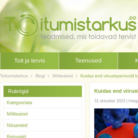
Toit ja tervis
Teenused
Toitumistarkus
Blogi
Mõtteainet
Kuidas end viirusteperioodil k
Kuidas end viirus
Rubriigid
31 oktoober 2023
|
Integ
Kategooriata
Mõtteainet
Nõuanded
Retseptid