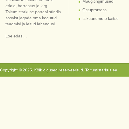
Müügitingimused
eriala, harrastus ja kirg.
Ostuprotsess
Toitumistarkuse portaal sündis
soovist jagada oma kogutud
Isikuandmete kaitse
teadmisi ja leitud lahendusi.
Loe edasi...
Copyright © 2025. Kõik õigused reserveeritud. Toitumistarkus.ee