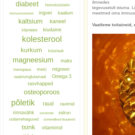
ilmnedes
diabeet
homotsüsteiin
tegevusetult istuma. 
ingver
meetmed oma immuunsüs
kaalium
immuunsüsteem
kaltsium
kaneel
Vaatleme toitaineid,
kiudaine
kilpnääre
kolesterool
kurkum
küüslauk
magneesium
maks
migreen
mesi
menopaus
Omega 3
naatriumglutamaat
rasvhapped
osteoporoos
põletik
raud
ravimid
rinnavähk
sidrun
serotoniin
südamehaigused
sünteetilised lisaained
tsink
vitamiinid