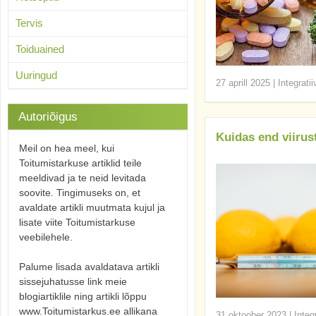
Tervis
Toiduained
Uuringud
27 aprill 2025
|
Integrati
Autoriõigus
Kuidas end viirus
Meil on hea meel, kui
Toitumistarkuse artiklid teile
meeldivad ja te neid levitada
soovite. Tingimuseks on, et
avaldate artikli muutmata kujul ja
lisate viite Toitumistarkuse
veebilehele.
Palume lisada avaldatava artikli
sissejuhatusse link meie
blogiartiklile ning artikli lõppu
www.Toitumistarkus.ee allikana
31 oktoober 2023
|
Integ