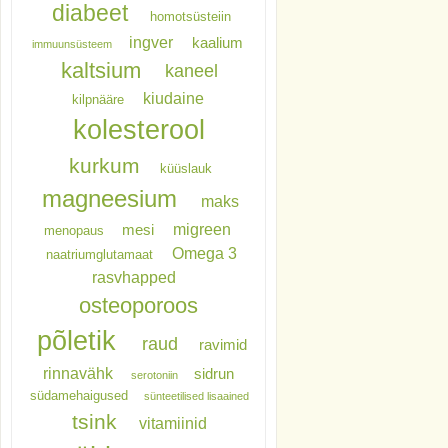
diabeet
homotsüsteiin
ingver
kaalium
immuunsüsteem
kaltsium
kaneel
kiudaine
kilpnääre
kolesterool
kurkum
küüslauk
magneesium
maks
migreen
mesi
menopaus
Omega 3
naatriumglutamaat
rasvhapped
osteoporoos
põletik
raud
ravimid
rinnavähk
sidrun
serotoniin
südamehaigused
sünteetilised lisaained
tsink
vitamiinid