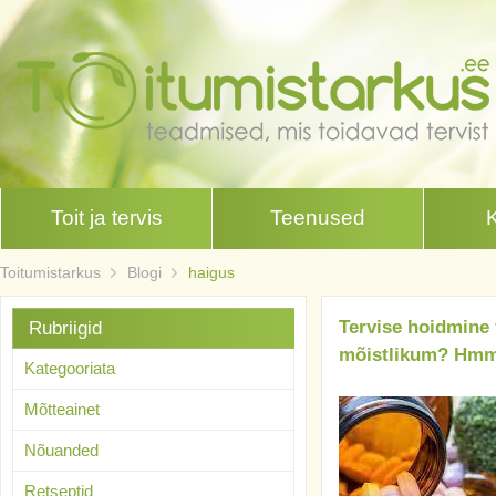
Toit ja tervis
Teenused
Toitumistarkus
Blogi
haigus
Tervise hoidmine
Rubriigid
mõistlikum? H
Kategooriata
Mõtteainet
Nõuanded
Retseptid