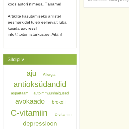
koos autori nimega. Täname!
Artiklite kasutamiseks ärilistel
eesmärkidel tuleb eelnevalt luba
küsida aadressil
info@toitumistarkus.ee. Aitäh!
Sildipilv
aju
Allergia
antioksüdandid
aspartaam
autoimmuunhaigused
avokaado
brokoli
C-vitamiin
D-vitamiin
depressioon