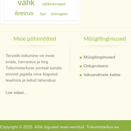
vähk
vähkkasvajad
ärevus
õun
östrogeen
Meie põhimõtted
Müügitingimused
Tervislik toitumine on meie
Müügitingimused
eriala, harrastus ja kirg.
Ostuprotsess
Toitumistarkuse portaal sündis
soovist jagada oma kogutud
Isikuandmete kaitse
teadmisi ja leitud lahendusi.
Loe edasi...
Copyright © 2025. Kõik õigused reserveeritud. Toitumistarkus.ee