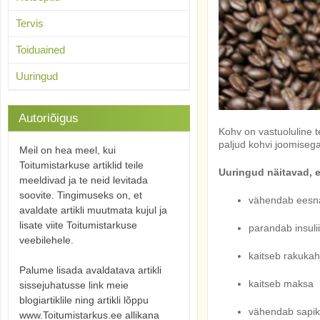
Tervis
Toiduained
Uuringud
Autoriõigus
Kohv on vastuoluline t
paljud kohvi joomisega
Meil on hea meel, kui
Toitumistarkuse artiklid teile
Uuringud näitavad, e
meeldivad ja te neid levitada
soovite. Tingimuseks on, et
vähendab eesnää
avaldate artikli muutmata kujul ja
lisate viite Toitumistarkuse
parandab insulii
veebilehele.
kaitseb rakukah
Palume lisada avaldatava artikli
kaitseb maksa
sissejuhatusse link meie
blogiartiklile ning artikli lõppu
vähendab sapiki
www.Toitumistarkus.ee allikana