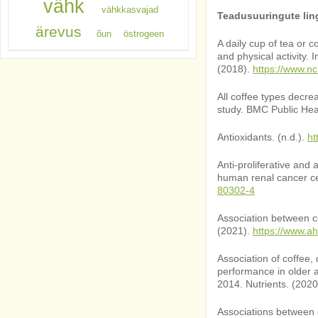
vähk
vähkkasvajad
Teadusuuringute lin
ärevus
õun
östrogeen
A daily cup of tea or
and physical activity.
(2018).
https://www.n
All coffee types decre
study. BMC Public Hea
Antioxidants. (n.d.).
ht
Anti-proliferative and
human renal cancer cel
80302-4
Association between cof
(2021).
https://www.
Association of coffee,
performance in older 
2014. Nutrients. (202
Associations between c