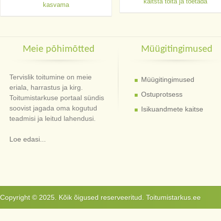
kaitsta toita ja toetada
kasvama
Meie põhimõtted
Müügitingimused
Tervislik toitumine on meie
Müügitingimused
eriala, harrastus ja kirg.
Ostuprotsess
Toitumistarkuse portaal sündis
soovist jagada oma kogutud
Isikuandmete kaitse
teadmisi ja leitud lahendusi.
Loe edasi...
Copyright © 2025. Kõik õigused reserveeritud. Toitumistarkus.ee