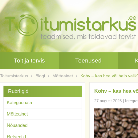
Toit ja tervis
Teenused
Toitumistarkus
Blogi
Mõtteainet
Kohv – kas hea või halb valik
Kohv – kas hea võ
Rubriigid
27 august 2025
|
Integra
Kategooriata
Mõtteainet
Nõuanded
Retseptid