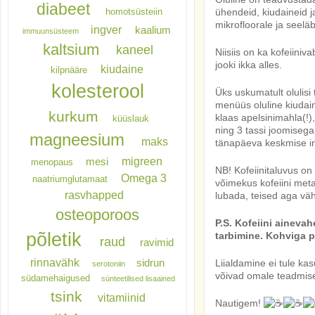
diabeet
homotsüsteiin
ühendeid, kiudaineid j
mikrofloorale ja seel
ingver
kaalium
immuunsüsteem
kaltsium
kaneel
Niisiis on ka kofeiini
jooki ikka alles.
kiudaine
kilpnääre
kolesterool
Üks uskumatult olulisi
menüüs oluline kiudaine
kurkum
klaas apelsinimahla(!)
küüslauk
ning 3 tassi joomiseg
magneesium
maks
tänapäeva keskmise in
migreen
mesi
menopaus
NB! Kofeiinitaluvus on 
Omega 3
naatriumglutamaat
võimekus kofeiini met
rasvhapped
lubada, teised aga vä
osteoporoos
P.S. Kofeiini ainevah
põletik
tarbimine. Kohviga p
raud
ravimid
rinnavähk
sidrun
Liialdamine ei tule ka
serotoniin
võivad omale teadmisek
südamehaigused
sünteetilised lisaained
tsink
vitamiinid
Nautigem!