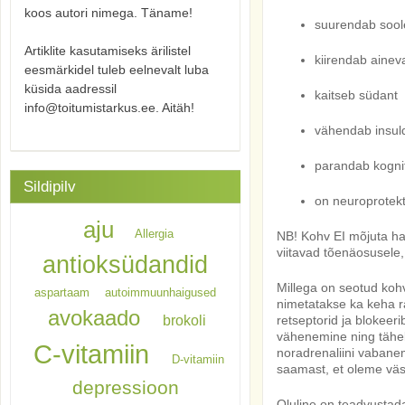
koos autori nimega. Täname!
suurendab soole
Artiklite kasutamiseks ärilistel
kiirendab ainev
eesmärkidel tuleb eelnevalt luba
küsida aadressil
kaitseb südant
info@toitumistarkus.ee. Aitäh!
vähendab insuldi
parandab kognit
Sildipilv
on neuroprotekt
aju
Allergia
NB! Kohv EI mõjuta hal
viitavad tõenäosusele,
antioksüdandid
Millega on seotud kohv
aspartaam
autoimmuunhaigused
nimetatakse ka keha ra
avokaado
brokoli
retseptorid ja blokeer
vähenemine ning tähele
C-vitamiin
noradrenaliini vabanemi
D-vitamiin
saamast, et oleme väs
depressioon
Oluline on teadvustada,