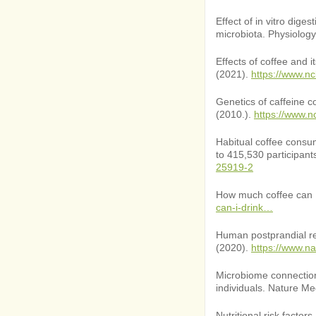
Effect of in vitro dige
microbiota. Physiolog
Effects of coffee and i
(2021).
https://www.n
Genetics of caffeine 
(2010.).
https://www.n
Habitual coffee consu
to 415,530 participants
25919-2
How much coffee can I 
can-i-drink…
Human postprandial res
(2020).
https://www.n
Microbiome connection
individuals. Nature Me
Nutritional risk facto