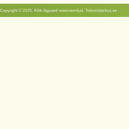
Copyright © 2025. Kõik õigused reserveeritud. Toitumistarkus.ee