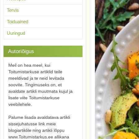
Tervis
Toiduained
Uuringud
Autoriõigus
Meil on hea meel, kui
Toitumistarkuse artiklid teile
meeldivad ja te neid levitada
soovite. Tingimuseks on, et
avaldate artikli muutmata kujul ja
lisate viite Toitumistarkuse
veebilehele.
Palume lisada avaldatava artikli
sissejuhatusse link meie
blogiartiklile ning artikli lõppu
www.Toitumistarkus.ee allikana