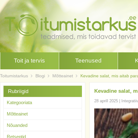
Toit ja tervis
Teenused
Toitumistarkus
Blogi
Mõtteainet
Kevadine salat, mis aitab pa
Kevadine salat, m
Rubriigid
28 aprill 2025
|
Integrati
Kategooriata
Mõtteainet
Nõuanded
Retseptid