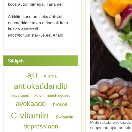
koos autori nimega. Täname!
Artiklite kasutamiseks ärilistel
eesmärkidel tuleb eelnevalt luba
küsida aadressil
info@toitumistarkus.ee. Aitäh!
Sildipilv
aju
Allergia
antioksüdandid
aspartaam
autoimmuunhaigused
avokaado
brokoli
C-vitamiin
D-vitamiin
Pildil rukola-avokaado
depressioon
soojemad ajad on tule