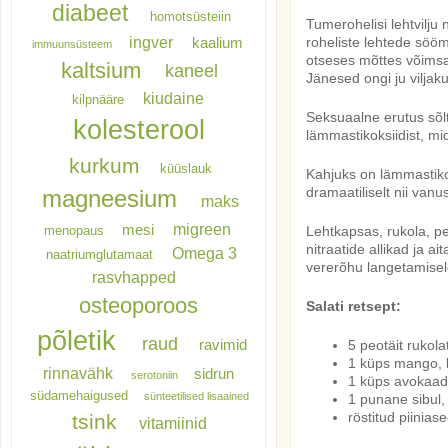
diabeet
homotsüsteiin
Tumerohelisi lehtvilju
ingver
roheliste lehtede sööm
kaalium
immuunsüsteem
otseses mõttes võimsa
kaltsium
kaneel
Jänesed ongi ju vilja
kiudaine
kilpnääre
Seksuaalne erutus sõlt
kolesterool
lämmastikoksiidist, m
kurkum
küüslauk
Kahjuks on lämmastiko
dramaatiliselt nii vanu
magneesium
maks
migreen
mesi
Lehtkapsas, rukola, pee
menopaus
nitraatide allikad ja 
Omega 3
naatriumglutamaat
vererõhu langetamisel
rasvhapped
osteoporoos
Salati retsept:
põletik
raud
5 peotäit rukola
ravimid
1 küps mango, k
rinnavähk
sidrun
serotoniin
1 küps avokaado
südamehaigused
sünteetilised lisaained
1 punane sibul, 
röstitud piinia
tsink
vitamiinid