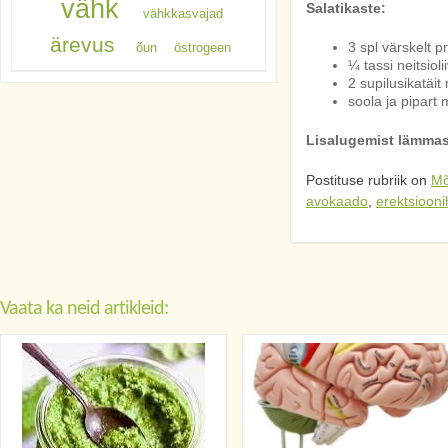
vähk
Salatikaste:
vähkkasvajad
ärevus
3 spl värskelt p
õun
östrogeen
¼ tassi neitsiolii
2 supilusikatäit
soola ja pipart 
Lisalugemist lämmas
Postituse rubriik on
Mõ
avokaado
,
erektsiooni
Vaata ka neid artikleid: