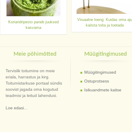
Viruaalne loeng: Kuidas oma aj
Koriandripesto paneb juuksed
kaitsta toita ja toetada
kasvama
Meie põhimõtted
Müügitingimused
Tervislik toitumine on meie
Müügitingimused
eriala, harrastus ja kirg.
Ostuprotsess
Toitumistarkuse portaal sündis
soovist jagada oma kogutud
Isikuandmete kaitse
teadmisi ja leitud lahendusi.
Loe edasi...