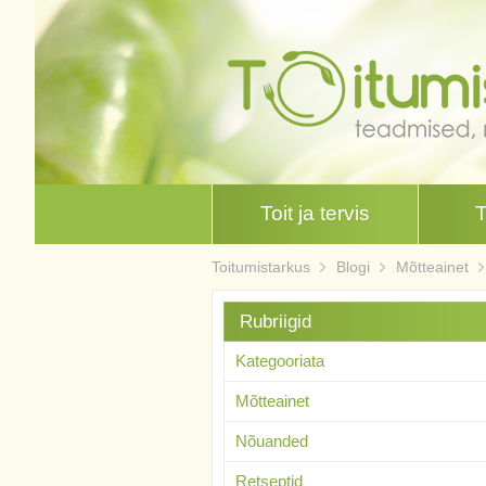
Toit ja tervis
Toitumistarkus
Blogi
Mõtteainet
Rubriigid
Kategooriata
Mõtteainet
Nõuanded
Retseptid