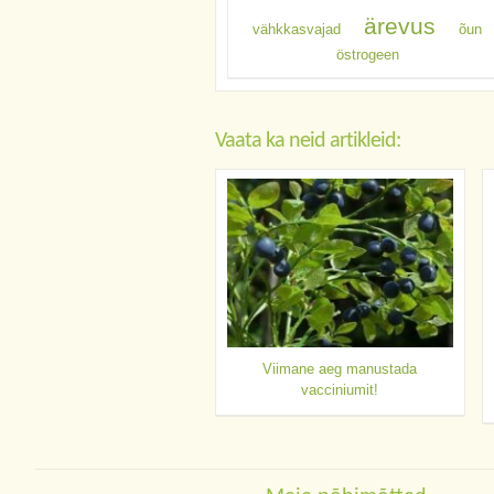
ärevus
vähkkasvajad
õun
östrogeen
Vaata ka neid artikleid:
Viimane aeg manustada
vacciniumit!