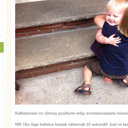
Kallistamisel on võimas positiivne mõju emotsionaalsele heaolule
NB! Üks õige kallistus kestab vähemalt 10 sekundit! Just nii ka