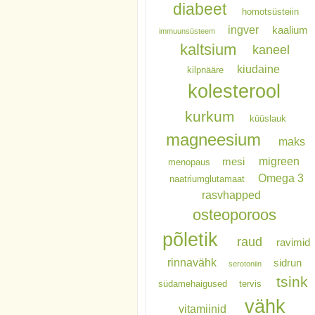
diabeet
homotsüsteiin
ingver
kaalium
immuunsüsteem
kaltsium
kaneel
kiudaine
kilpnääre
kolesterool
kurkum
küüslauk
magneesium
maks
migreen
mesi
menopaus
Omega 3
naatriumglutamaat
rasvhapped
osteoporoos
põletik
raud
ravimid
rinnavähk
sidrun
serotoniin
tsink
südamehaigused
tervis
vähk
vitamiinid