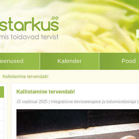
Teenused
Kalender
Pood
Kallistamine tervendab!
Kallistamine tervendab!
15 veebruar 2025
|
Integratiivne terviseterapeut ja toitumisnõustaja 