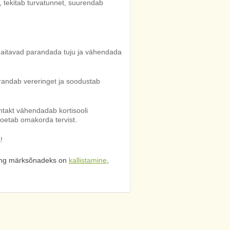
 tekitab turvatunnet, suurendab
d aitavad parandada tuju ja vähendada
arandab vereringet ja soodustab
ntakt vähendadab kortisooli
toetab omakorda tervist.
!
ng märksõnadeks on
kallistamine
,