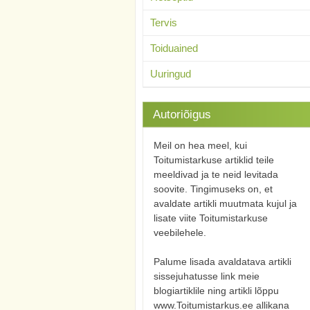
Tervis
Toiduained
Uuringud
Autoriõigus
Meil on hea meel, kui
Toitumistarkuse artiklid teile
meeldivad ja te neid levitada
soovite. Tingimuseks on, et
avaldate artikli muutmata kujul ja
lisate viite Toitumistarkuse
veebilehele.
Palume lisada avaldatava artikli
sissejuhatusse link meie
blogiartiklile ning artikli lõppu
www.Toitumistarkus.ee allikana