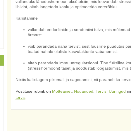
vallanduks lähedushormoon oksütotsiin, mis leevandab stressi,
libiidot, aitab langetada kaalu ja optimeerida vererõhku.
Kallistamine
vallandab endorfiinide ja serotoniini tulva, mis mõlema
ärevust.
võib parandada naha tervist, sest füüsiline puudutus p
teatud nahale oluliste kasvufaktorite vabanemist.
aitab parandada immuunregulatsiooni. Tihe füüsiline ko
(stressihormooni) taset ja soodustab lõõgastumist, mis 
Niisiis kallistagem pikemalt ja sagedamini, nii paraneb ka tervis
Postituse rubriik on
Mõtteainet
,
Nõuanded
,
Tervis
,
Uuringud
ni
tervis
.