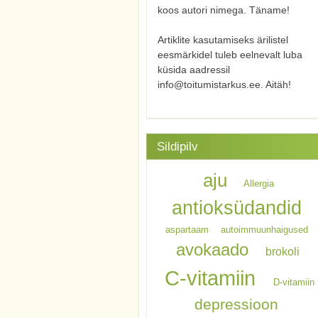
koos autori nimega. Täname!
Artiklite kasutamiseks ärilistel
eesmärkidel tuleb eelnevalt luba
küsida aadressil
info@toitumistarkus.ee. Aitäh!
Sildipilv
aju
Allergia
antioksüdandid
aspartaam
autoimmuunhaigused
avokaado
brokoli
C-vitamiin
D-vitamiin
depressioon