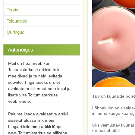
Tervis
Toiduained
Uuringud
Autoriõigus
Meil on hea meel, kui
Toitumistarkuse artiklid teile
meeldivad ja te neid levitada
soovite. Tingimuseks on, et
avaldate artikli muutmata kujul ja
lisate viite Toitumistarkuse
Talv on küünalde põlet
veebilehele.
Lõhnaküünlad sisaldava
inimene kauge kaareg
Palume lisada avaldatava artikli
sissejuhatusse link meie
Üks vaimustav küünal e
blogiartiklile ning artikli lõppu
formaldehüüdi.
www.Toitumistarkus.ee allikana