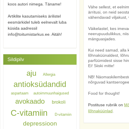
koos autori nimega. Täname!
Vähe sellest, et eelnim
ärritusi, on neid seos
Artiklite kasutamiseks ärilistel
vähendavad viljakust,
eesmärkidel tuleb eelnevalt luba
küsida aadressil
Väikelastel, kes imeva
neerupuudulikkus, niis
info@toitumistarkus.ee. Aitäh!
mänguasjades.
Kui need samad, alla 
lõhnaküünaldest, lõhn
Sildipilv
parfüümidest sisse hi
Ei! Siiski mitte!
aju
Allergia
NB! Näomaskilembeste
nõrguvad kantserogeen
antioksüdandid
aspartaam
autoimmuunhaigused
Food for thought!
avokaado
brokoli
Postituse rubriik on
Mõ
C-vitamiin
lõhnaküünlad
.
D-vitamiin
depressioon