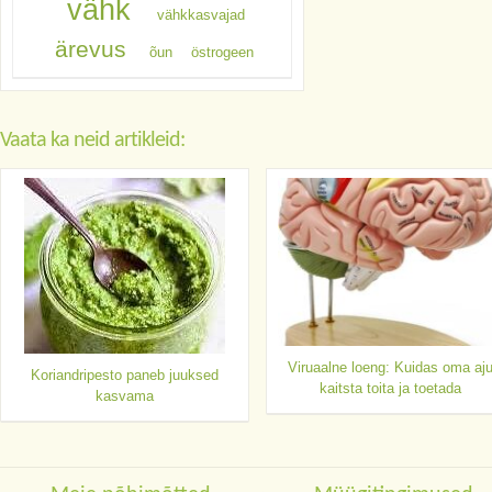
vähk
vähkkasvajad
ärevus
õun
östrogeen
Vaata ka neid artikleid:
Viruaalne loeng: Kuidas oma aj
Koriandripesto paneb juuksed
kaitsta toita ja toetada
kasvama