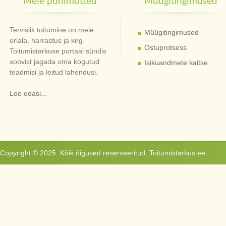
Meie põhimõtted
Müügitingimused
Tervislik toitumine on meie
Müügitingimused
eriala, harrastus ja kirg.
Ostuprotsess
Toitumistarkuse portaal sündis
soovist jagada oma kogutud
Isikuandmete kaitse
teadmisi ja leitud lahendusi.
Loe edasi...
Copyright © 2025. Kõik õigused reserveeritud. Toitumistarkus.ee