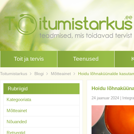
Toit ja tervis
Teenused
Toitumistarkus
Blogi
Mõtteainet
Hoidu lõhnaküünalde kasutam
Hoidu lõhnaküüna
Rubriigid
24 jaanuar 2024
|
Integr
Kategooriata
Mõtteainet
Nõuanded
Retseptid