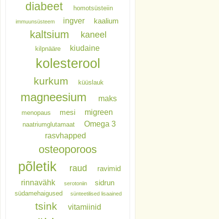
diabeet
homotsüsteiin
ingver
kaalium
immuunsüsteem
kaltsium
kaneel
kiudaine
kilpnääre
kolesterool
kurkum
küüslauk
magneesium
maks
migreen
mesi
menopaus
Omega 3
naatriumglutamaat
rasvhapped
osteoporoos
põletik
raud
ravimid
rinnavähk
sidrun
serotoniin
südamehaigused
sünteetilised lisaained
tsink
vitamiinid